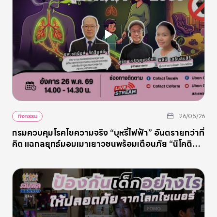
กิจกรรม
26/05/26
กรมควบคุมโรคไขความจริง “บุหรี่ไฟฟ้า” อันตรายกว่าที่
คิด แฉกลยุทธ์มอมเมาเยาวชนพร้อมเตือนภัย “นิโคติน
ถุง”