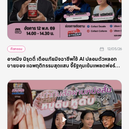
กิจกรรม
12/05/26
อาหนิง นิรุตติ์ เตือนภัยมิจฉาชีพใช้ AI ปลอมตัวหลอก
ขายของ แฉพฤติกรรมสุดแสบ จี้รัฐคุมเข้มแพลตฟอร์ม
รับผิดชอบ