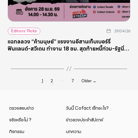
Editors’ Picks
29/04/26
แฉกลลวง “ค้ามนุษย์” แรงงานอีสานเก็บเบอร์รี่
ฟินแลนด์-สวีเดน ทำงาน 18 ชม. สุดท้ายหนี้ท่วม-รัฐนิ่ง
เฉย
…
Posts
1
2
7
Older
→
pagination
ตรวจสอบข่าว
วันนี้ Cofact เช็กอะไร?
จริงหรือไม่ ?
ข่าวลวงประจำสัปดาห์
กิจกรรม
บทความ