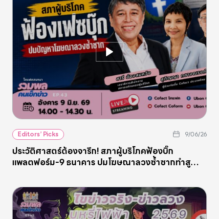
Editors’ Picks
9/06/26
ประวัติศาสตร์ต้องจารึก! สภาผู้บริโภคฟ้องบิ๊ก
แพลตฟอร์ม-9 ธนาคาร ปมโฆษณาลวงซ้ำซากทำสูญ
เงินล้าน