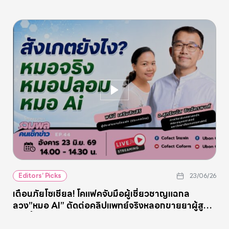
ดิจิทัลก่อนหมดใบอนุญาตปี 2572
Editors’ Picks
23/06/26
เตือนภัยโซเชียล! โคแฟคจับมือผู้เชี่ยวชาญแฉกล
ลวง”หมอ AI” ตัดต่อคลิปแพทย์จริงหลอกขายยาผู้สูง
อายุชี้จุดสังเกต “หมอแท้จะไม่โฆษณาขายยา”