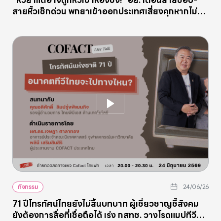
“หิ้วยาแต่อาจถูกหิ้วเข้าห้องขัง!” อย. เตือนสายช็อป-
สายหิ้วเช็กด่วน พกยาเข้าออกประเทศเสี่ยงคุกหากไม่ขอ
อนุญาต
กิจกรรม
24/06/26
71 ปีโทรทัศน์ไทยยังไม่สิ้นบทบาท ผู้เชี่ยวชาญชี้สังคม
ยังต้องการสื่อที่เชื่อถือได้ เร่ง กสทช. วางโรดแมปทีวี