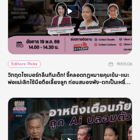
Editors’ Picks
19/05/26
วิกฤตไซเบอร์กลืนกินเด็ก! จี้คลอดกฎหมายคุมเข้ม-แนะ
พ่อแม่เลิกใช้มือถือเลี้ยงลูก ก่อนสมองพัง-ตกเป็นเหยื่อ
อาชญากรรม AI