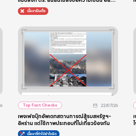
แนบลิงก์ ตร. ยืนยันไม่ส่งข้อความเช่นนี้ อย่า
เ
เชื่อ-อย่ากดลิงก์
เนื้อหาเป็นเท็จ
26
22/07/26
Top Fact Checks
ม
เพจเฟซบุ๊กอัพเดทสถานการณ์สู้รบสหรัฐฯ-
เ
อิหร่าน แต่ใช้ภาพประกอบที่ไม่เกี่ยวข้องกัน
ไ
ค
เนื้อหาที่ทำให้เข้าใจผิด