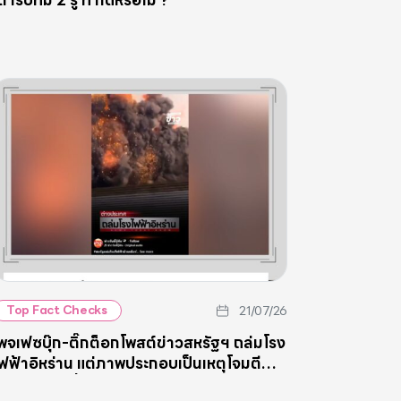
ต้ารับที่มี 2 รู ทำได้หรือไม่ ?
21/07/26
Top Fact Checks
พจเฟซบุ๊ก-ติ๊กต็อกโพสต์ข่าวสหรัฐฯ ถล่มโรง
ฟฟ้าอิหร่าน แต่ภาพประกอบเป็นเหตุโจมตี
ลังกระสุนเมื่อ 4 เดือนก่อน