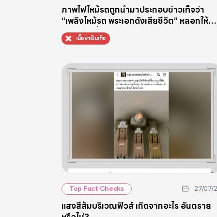
ภาพไฟไหม้รถถูกนำมาประกอบข่าวเท็จว่า
“เพลิงไหม้รถ พระเอกดังเสียชีวิต” หลอกให้
คลิกลิงก์ที่อาจเป็นอันตราย
เนื้อหาเป็นเท็จ
27/07/
Top Fact Checks
แสงสีส้มบริเวณฟิวส์ เกิดจากอะไร อันตราย