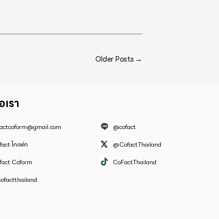
Older
Posts
→
่อเรา
factcoform@gmail.com
@cofact
fact โคแฟค
@CofactThailand
fact Coform
CoFactThailand
ofactthailand