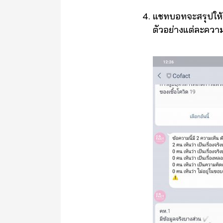
แชทบอทจะสรุปให้ดู
ตัวอย่างแต่ละควา