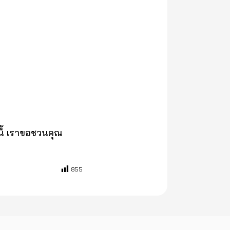
นี้ เราขอชวนคุณ
855