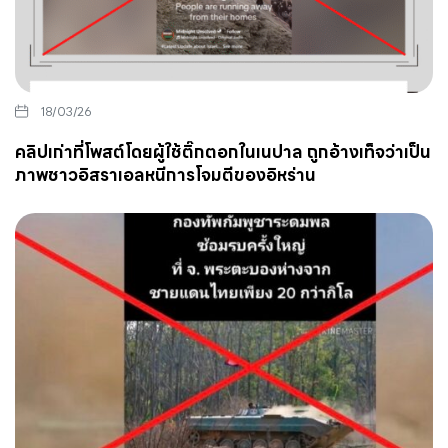
18/03/26
คลิปเก่าที่โพสต์โดยผู้ใช้ติ๊กตอกในเนปาล ถูกอ้างเท็จว่าเป็น
ภาพชาวอิสราเอลหนีการโจมตีของอิหร่าน