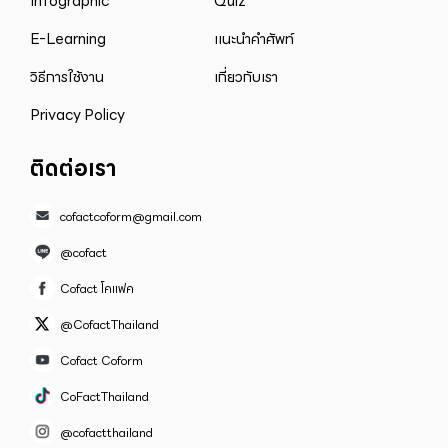
Infographic
Quiz
E-Learning
แนะนำคำศัพท์
วิธีการใช้งาน
เกี่ยวกับเรา
Privacy Policy
ติดต่อเรา
cofactcoform@gmail.com
@cofact
Cofact โคแฟค
@CofactThailand
Cofact Coform
CoFactThailand
@cofactthailand