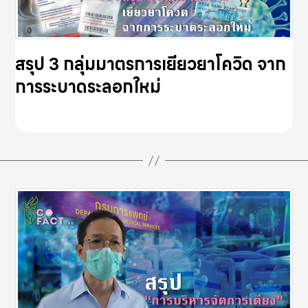
สรุป 3 กลุ่มมาตรการเยียวยาโควิด จาก
การระบาดระลอกใหม่