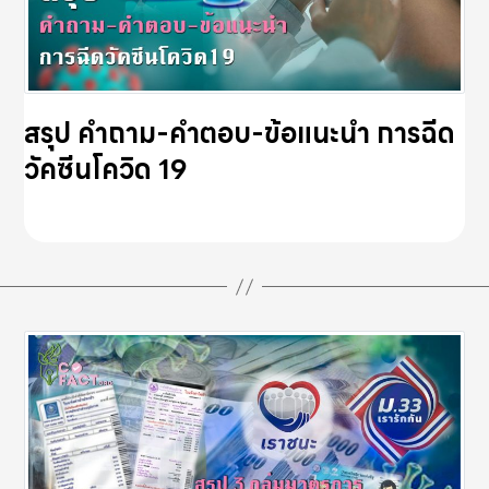
สรุป คำถาม-คำตอบ-ข้อแนะนำ การฉีด
วัคซีนโควิด 19