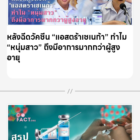
หลังฉีดวัคซีน “แอสตร้าเซเนก้า” ทำไม
“หนุ่มสาว” ถึงมีอาการมากกว่าผู้สูง
อายุ