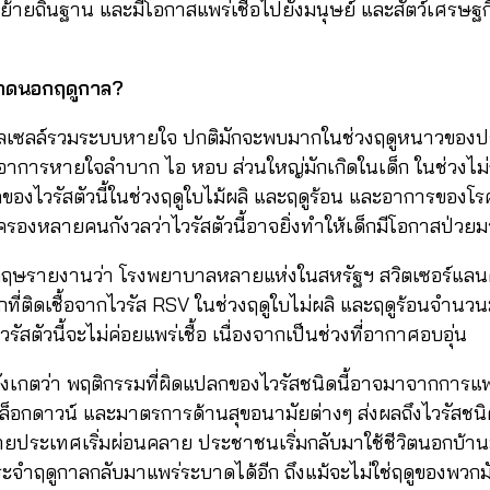
้ายถิ่นฐาน และมีโอกาสแพร่เชื้อไปยังมนุษย์ และสัตว์เศรษฐ
ะบาดนอกฤดูกาล?
สมวลเซลล์รวมระบบหายใจ ปกติมักจะพบมากในช่วงฤดูหนาวของ
อาการหายใจลำบาก ไอ หอบ ส่วนใหญ่มักเกิดในเด็ก ในช่วงไม่กี
องไวรัสตัวนี้ในช่วงฤดูใบไม้ผลิ และฤดูร้อน และอาการของโรค
รองหลายคนกังวลว่าไวรัสตัวนี้อาจยิ่งทำให้เด็กมีโอกาสป่วยม
อังกฤษรายงานว่า โรงพยาบาลหลายแห่งในสหรัฐฯ สวิตเซอร์แล
ด็กที่ติดเชื้อจากไวรัส RSV ในช่วงฤดูใบไม่ผลิ และฤดูร้อนจำนวนม
วรัสตัวนี้จะไม่ค่อยแพร่เชื้อ เนื่องจากเป็นช่วงที่อากาศอบอุ่น
ังเกตว่า พฤติกรรมที่ผิดแปลกของไวรัสชนิดนี้อาจมาจากการ
็อกดาวน์ และมาตรการด้านสุขอนามัยต่างๆ ส่งผลถึงไวรัสชนิดอื
ประเทศเริ่มผ่อนคลาย ประชาชนเริ่มกลับมาใช้ชีวิตนอกบ้านมา
ระจำฤดูกาลกลับมาแพร่ระบาดได้อีก ถึงแม้จะไม่ใช่ฤดูของพวกม