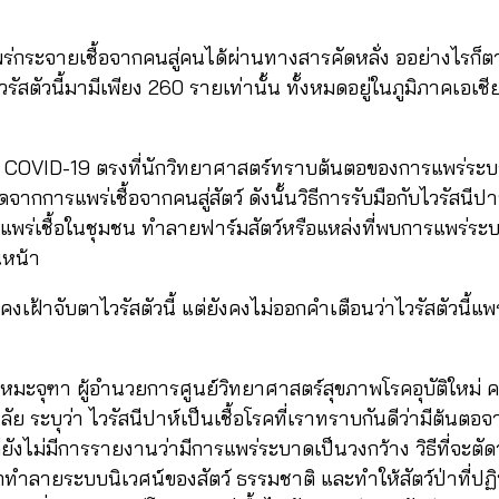
่กระจายเชื้อจากคนสู่คนได้ผ่านทางสารคัดหลั่ง ออย่างไรก็ตา
วรัสตัวนี้มามีเพียง 260 รายเท่านั้น ทั้งหมดอยู่ในภูมิภาคเอเช
จาก COVID-19 ตรงที่นักวิทยาศาสตร์ทราบต้นตอของการแพร่ร
จากการแพร่เชื้อจากคนสู่สัตว์ ดังนั้นวิธีการรับมือกับไวรัสนีปาห
ร่เชื้อในชุมชน ทำลายฟาร์มสัตว์หรือแหล่งที่พบการแพร่ระบาด
อนหน้า
งเฝ้าจับตาไวรัสตัวนี้ แต่ยังคงไม่ออกคำเตือนว่าไวรัสตัวนี้แพ
์ เหมะจุฑา ผู้อำนวยการศูนย์วิทยาศาสตร์สุขภาพโรคอุบัติให
 ระบุว่า ไวรัสนีปาห์เป็นเชื้อโรคที่เราทราบกันดีว่ามีต้นตอจาก
ังไม่มีการรายงานว่ามีการแพร่ระบาดเป็นวงกว้าง วิธีที่จะตัด
ุกทำลายระบบนิเวศน์ของสัตว์ ธรรมชาติ และทำให้สัตว์ป่าที่ปฏิบ