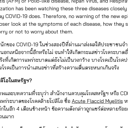
is (AFM) or Polio-like disease, Nipah Virus, and Respirat
zation has been watching these three diseases closely 
way COVID-19 does. Therefore, no warning of the new e
loser look at the symptoms of each disease, how they 
rry or not to worry about them.
ักของ COVID-19 ในช่วงสองปีที่ผ่านมาส่งผลให้ประชาชนจำ
ๆ นอกเหนือจากนี้อีกหรือไม่ จนทำให้เกิดกระแสข่าวโรคระบาด
งที่เกิดการแพร่ระบาดแต่ยังไม่เป็นวงกว้าง บางโรคเป็นโรคป
โรคเป็นการนำเสนอข่าวที่สร้างความตื่นตระหนกเกินจริง
ลิโอในสหรัฐฯ?
ภาพและบทความที่ระบุว่า สำนักงานควบคุมโรคสหรัฐฯ หรือ C
รแพร่ระบาดของโรคคล้ายโปลิโอ ชื่อ
Acute Flaccid Myelitis
หร
ในอีก 4 เดือนข้างหน้า ข้อความดังกล่าวถูกแชร์ต่อหลายร้อยค
นวนมาก