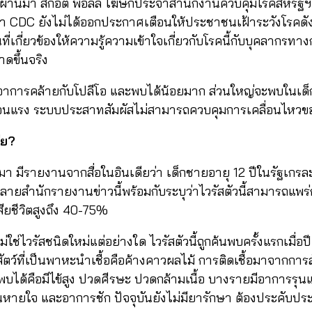
ยนที่ผ่านมา สก็อต พอลลี โฆษกประจำสำนักงานควบคุมโรคสหรัฐฯ
ว่า CDC ยังไม่ได้ออกประกาศเตือนให้ประชาชนเฝ้าระวังโรคดัง
ี่เกี่ยวข้องให้ความรู้ความเข้าใจเกี่ยวกับโรคนี้กับบุคลาก
าดขึ้นจริง
ีอาการคล้ายกับโปลีโอ และพบได้น้อยมาก ส่วนใหญ่จะพบในเด็ก ผู
อ่อนแรง ระบบประสาทสัมผัสไม่สามารถควบคุมการเคลื่อนไหวข
ดีย?
ผ่านมา มีรายงานจากสื่อในอินเดียว่า เด็กชายอายุ 12 ปีในรัฐเกรล
หลายสำนักรายงานข่าวนี้พร้อมกับระบุว่าไวรัสตัวนี้สามารถแพ
เสียชีวิตสูงถึง 40-75%
ไม่ใช่ไวรัสชนิดใหม่แต่อย่างใด ไวรัสตัวนี้ถูกค้นพบครั้งแรกเมื่อ
ตว์ที่เป็นพาหะนำเชื้อคือค้างคาวผลไม้ การติดเชื้อมาจากการสั
ี่พบได้คือมีไข้สูง ปวดศีรษะ ปวดกล้ามเนื้อ บางรายมีอาการรุนแ
หายใจ และอาการชัก ปัจจุบันยังไม่มียารักษา ต้องประคับป