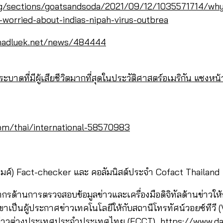
rg/sections/goatsandsoda/2021/09/12/1035571714/why
worried-about-indias-nipah-virus-outbrea
hadluek.net/news/484444
บาดที่มีผู้เสียชีวิตมากที่สุดในประวัติศาสตร์อเมริกัน แซงหน
om/thai/international-58570983
มค์) Fact-checker และ คอลัมนิสต์ประจำ Cofact Thailand
ยากรด้านการตรวจสอบข้อมูลข่าวและเครื่องมือดิจิทัลด้านข่าวใ
้เขาเป็นผู้ประกาศข่าวเทคโนโลยีให้กับสถานีโทรทัศน์วอยซ์ทีวี
อข่าวต่างประเทศประจำประเทศไทย (FCCT)
https://www.d