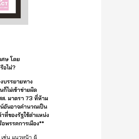
ิเศษ โดย
รือไม่?
จ้างบรรยายทาง
็ไม่เข้าข่ายผิด
สส. มาตรา 73 ที่ห้าม
ชน์อันอาจคำนวณเป็น
าที่ของรัฐใช้ตําแหน่ง
หรือพรรคการเมือง**
น เช่น
แนวหน้า
ผู้