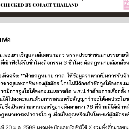
คแฟค
อบ: ม.พะเยา เชิญแคนดิเดตนายกฯ พรรคประชาชนมาบรรยายพ
ที่เข้าฟังได้รับชั่วโมงกิจกรรม 3 ชั่วโมง ผิดกฎหมายเลือกตั้งห
ท็จจริง: **ฝ่ายกฎหมาย กกต. ให้ข้อมูลว่าหากเป็นการรับ
วชาญและอาชีพของผู้สมัคร โดยไม่มีถ้อยคำชักจูงให้ลงคะแนนก
ากมีการจูงใจให้ลงคะแนนอาจผิด พ.ร.ป.ว่าด้วยการเลือกตั้ง 
ักชวนให้ไปลงคะแนนด้วยการเสนอหรือสัญญาว่าจะให้ผลประโย
ัยซึ่งเป็นหน่วยงานของรัฐอาจผิดมาตรา 78 ที่ห้ามมิให้เจ้าหน้
กฎหมายกระทําการใด ๆ เพื่อเป็นคุณหรือเป็นโทษแก่ผู้สมัคร
นที่ 20 ม.ค. 2569 เพจเฟซบุ๊กและบัญชีผู้ใช้ X รวมทั้งสื่อมวลช