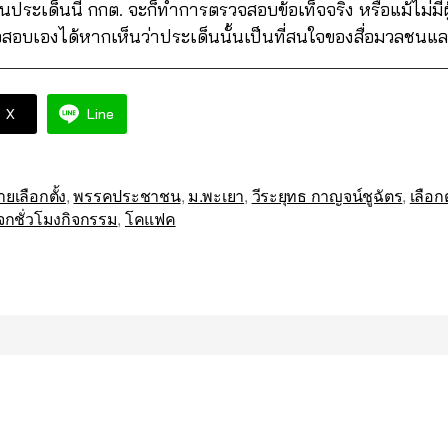
ยนในประเด็นนี้ กกต. จะก็ทำการตรวจสอบข้อเท็จจริง หรือแม้ไม่มีผู
จสอบเองได้หากเห็นว่าประเด็นนั้นเป็นที่สนใจของสื่อมวลชน
X
Line
เลือกตั้ง
,
พรรคประชาชน
,
ม.พะเยา
,
วีระยุทธ กาญจน์ชูฉัตร
,
เลือก
จกชั่วโมงกิจกรรม
,
โคแฟค