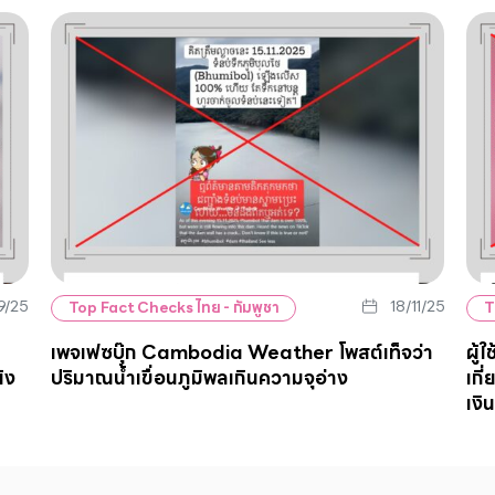
9/25
18/11/25
Top Fact Checks ไทย - กัมพูชา
T
เพจเฟซบุ๊ก Cambodia Weather โพสต์เท็จว่า
ผู้
้ง
ปริมาณน้ำเขื่อนภูมิพลเกินความจุอ่าง
เกี
เงิ