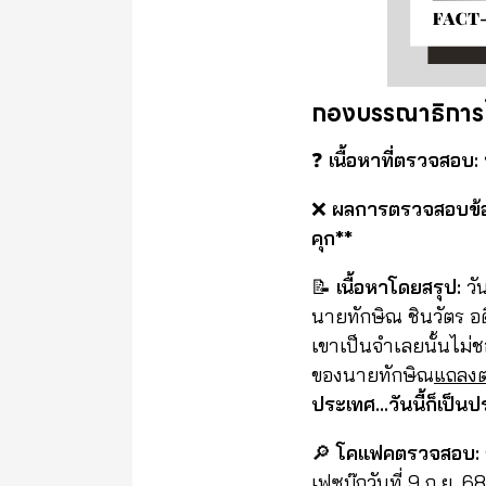
กองบรรณาธิกา
❓
เนื้อหาที่ตรวจสอบ:
❌
ผลการตรวจสอบข้อเ
คุก**
📝
เนื้อหาโดยสรุป:
วั
นายทักษิณ ชินวัตร อด
เขาเป็นจำเลยนั้นไม่
ของนายทักษิณ
แถลงต
ประเทศ…วันนี้ก็เป็นปร
🔎
โคแฟคตรวจสอบ:
เฟซบุ๊ก
วันที่ 9 ก.ย.