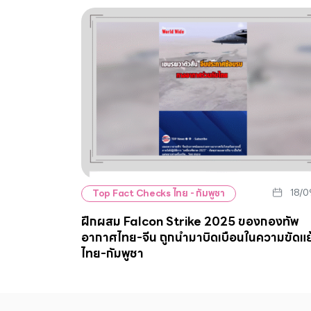
18/0
Top Fact Checks ไทย - กัมพูชา
ฝึกผสม Falcon Strike 2025 ของกองทัพ
อากาศไทย-จีน ถูกนำมาบิดเบือนในความขัดแย
ไทย-กัมพูชา