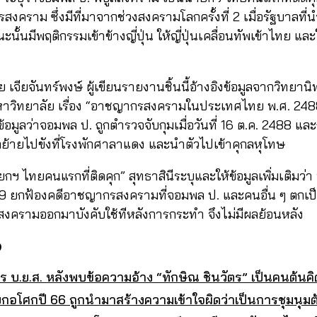
คราม ซึ่งมีที่มาจากช่วงสงครามโลกครั้งที่ 2 เมื่อรัฐบาลที่
นมีพฤติกรรมเข้าข้างญี่ปุ่น ให้ญี่ปุ่นเคลื่อนทัพเข้าไทย และ
ย เจียจันทร์พงษ์ ผู้เขียนรายงานชิ้นนี้อ้างอิงข้อมูลจากวิทย
หาวิทยาลัย เรื่อง “อาชญากรสงครามในประเทศไทย พ.ศ. 24
งให้ข้อมูลว่าจอมพล ป. ถูกตำรวจจับกุมเมื่อวันที่ 16 ต.ค. 2488 แล
ูกย้ายไปขังที่โรงพักศาลาแดง และนำตัวไปเข้าคุกลหุโทษ
ฯ ไทยคนแรกที่ติดคุก” สุทธาสินีระบุและให้ข้อมูลเพิ่มเติมว่า ท
489 ยกฟ้องคดีอาชญากรสงครามที่จอมพล ป. และคนอื่น ๆ ตกเ
ครามออกมาบังคับใช้ทีหลังการกระทำ จึงไม่มีผลย้อนหลัง
จ
ูตร บ.ย.ส. หลังพบข้อความอ้าง “ทักษิณ ชินวัตร” เป็นคนต้นคิ
แยกอโศกปี 66 ถูกนำมาสร้างความเข้าใจผิดว่าเป็นการชุมนุม