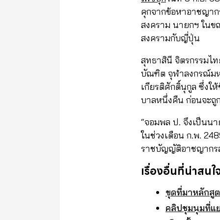
คุกจากข้อหาอาชญากรสง
สงคราม นายกฯ ในขณะนั้
สงครามกับญี่ปุ่น
สุทธาสินี จิตรกรรมไท
บัณฑิต จุฬาลงกรณ์ม
เกียรติศักดิ์นุกูล ซึ่
บาลหนึ่งคืน ก่อนจะถ
“จอมพล ป. จึงเป็นนายก
ในช่วงเดือน ก.พ. 2
ราชบัญญัติอาชญากรสง
เรื่องอื่นที่น่าสนใ
ขุดที่มาหลักส
คลิปชุมนุมที่