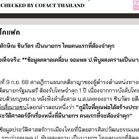
รโคแฟค
 ทักษิณ ชินวัตร เป็นนายกฯ ไทยคนแรกที่ต้องจำคุก
ท็จจริง: **ข้อมูลคลาดเคลื่อน จอมพล ป.พิบูลสงครามเป็นน
นที่ 9 ก.ย. 68 ศาลฎีกาแผนกคดีอาญาของผู้ดำรงตำแหน่งทางกา
ีตนายกรัฐมนตรี ต้องรับโทษจำคุก 1 ปี เนื่องจากการบังคับโทษ
ชอบด้วยกฎหมาย หลังฟังคำสั่งศาล น.ส.แพทองธาร ชินวัตร อ
่อสื่อมวลชน
โดยกล่าวตอนหนึ่งว่า
“ภูมิใจที่คุณพ่อได้สร้างป
ะวัติศาสตร์อีกเรื่องหนึ่งที่มีนายกฯ คนแรกที่จะต้องจำคุก”
ข้อมูลประวัติศาสตร์การเมืองไทยที่นิตยสารศิลปวัฒนธรรมเ
 68 ระบุว่าจอมพล ป. พิบูลสงคราม เป็นนายกฯ ไทยคนแรกที่ติดค