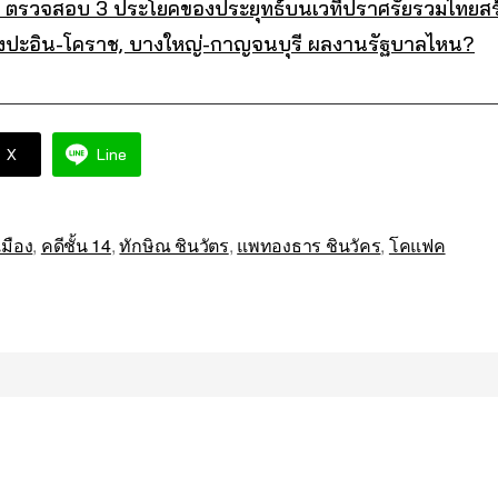
66: ตรวจสอบ 3 ประโยคของประยุทธ์บนเวทีปราศรัยรวมไทยสร
างปะอิน-โคราช, บางใหญ่-กาญจนบุรี ผลงานรัฐบาลไหน?
X
Line
มือง
,
คดีชั้น 14
,
ทักษิณ ชินวัตร
,
แพทองธาร ชินวัคร
,
โคแฟค