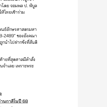
นำโดย จอมพล ป. พิบูล
ให้ไทยเข้าร่วม
านิพนธ์อักษรศาสตรมหา
88-2489” ของอังคณา
ะถูกนำไปฝากขังที่สันติ
้ายที่สุดศาลมีคำสั่ง
ป็นจำเลย เพราะพระ
ด
ต้านกาสิโนปี 68