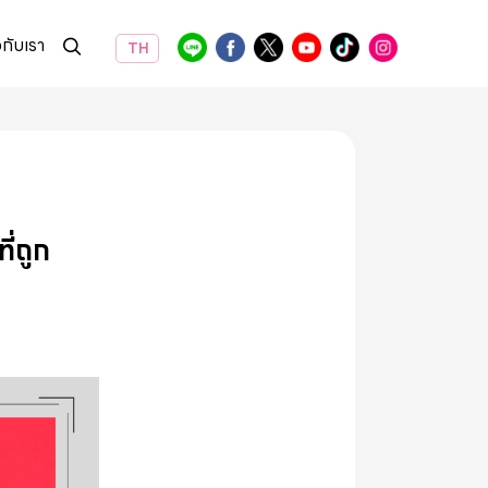
วกับเรา
TH
ี่ถูก