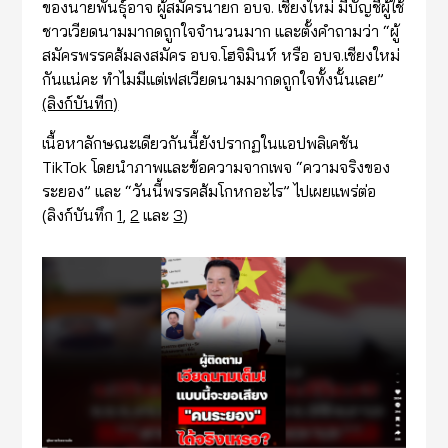
ของนายพันธุ์อาจ ผู้สมัครนายก อบจ. เชียงใหม่ มีบัญชีผู้ใช้
ชาวเวียดนามมากดถูกใจจำนวนมาก และตั้งคำถามว่า “ผู้
สมัครพรรคส้มลงสมัคร อบจ.โฮจิมินห์ หรือ อบจ.เชียงใหม่
กันแน่คะ ทำไมมีแต่เฟสเวียดนามมากดถูกใจทั้งนั้นเลย”
(ลิงก์บันทีก)
เนื้อหาลักษณะเดียวกันนี้ยังปรากฏในแอปพลิเคชัน
TikTok โดยนำภาพและข้อความจากเพจ “ความจริงของ
ระยอง” และ “วันนี้พรรคส้มโกหกอะไร” ไปเผยแพร่ต่อ
(ลิงก์บันทึก
1
,
2
และ
3
)