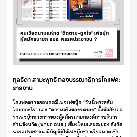
กุลธิดา สามะพุทธิ กองบรรณาธิการโคแฟค:
รายงาน
โคแฟคตรวจสอบกรณีเพจเฟซบุ๊ก “วันนี้พรรคส้ม
โกหกอะไร” และ “ความจริงของระยอง” ตั้งข้อสังเกต
ว่าเฟซบุ๊กทางการของผู้สมัครนายกองค์การบริหาร
ส่วนจังหวัด (นายก อบจ.) เชียงใหม่และระยอง สังกัด
พรรคประชาชน มีบัญชีผู้ใช้เฟซบุ๊กชาวเวียดนามเข้า