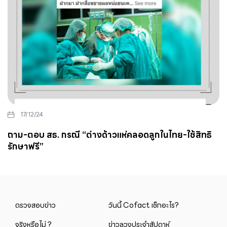
17/12/24
ถาม-ตอบ สธ. กรณี “ต่างด้าวแห่คลอดลูกในไทย-ใช้สิทธิ
รักษาฟรี”
ตรวจสอบข่าว
วันนี้ Cofact เช็กอะไร?
จริงหรือไม่ ?
ข่าวลวงประจำสัปดาห์