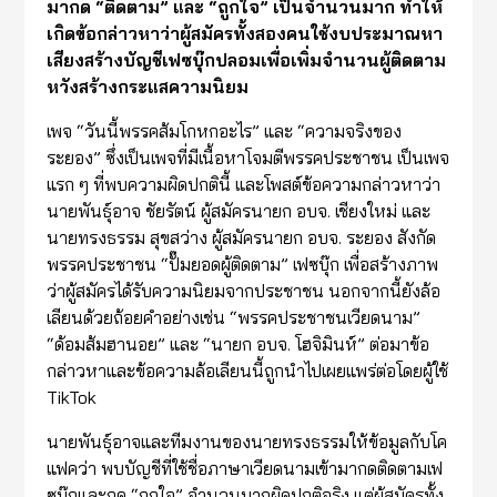
มากด “ติดตาม” และ “ถูกใจ” เป็นจำนวนมาก ทำให้
เกิดข้อกล่าวหาว่าผู้สมัครทั้งสองคนใช้งบประมาณหา
เสียงสร้างบัญชีเฟซบุ๊กปลอมเพื่อเพิ่มจำนวนผู้ติดตาม
หวังสร้างกระแสความนิยม
เพจ “วันนี้พรรคส้มโกหกอะไร” และ “ความจริงของ
ระยอง” ซึ่งเป็นเพจที่มีเนื้อหาโจมตีพรรคประชาชน เป็นเพจ
แรก ๆ ที่พบความผิดปกตินี้ และโพสต์ข้อความกล่าวหาว่า
นายพันธุ์อาจ ชัยรัตน์ ผู้สมัครนายก อบจ. เชียงใหม่ และ
นายทรงธรรม สุขสว่าง ผู้สมัครนายก อบจ. ระยอง สังกัด
พรรคประชาชน “ปั๊มยอดผู้ติดตาม” เฟซบุ๊ก เพื่อสร้างภาพ
ว่าผู้สมัครได้รับความนิยมจากประชาชน นอกจากนี้ยังล้อ
เลียนด้วยถ้อยคำอย่างเช่น “พรรคประชาชนเวียดนาม”
“ด้อมส้มฮานอย” และ “นายก อบจ. โฮจิมินห์” ต่อมาข้อ
กล่าวหาและข้อความล้อเลียนนี้ถูกนำไปเผยแพร่ต่อโดยผู้ใช้
TikTok
นายพันธุ์อาจและทีมงานของนายทรงธรรมให้ข้อมูลกับโค
แฟคว่า พบบัญชีที่ใช้ชื่อภาษาเวียดนามเข้ามากดติดตามเฟ
ซบุ๊กและกด “ถูกใจ” จำนวนมากผิดปกติจริง แต่ผู้สมัครทั้ง