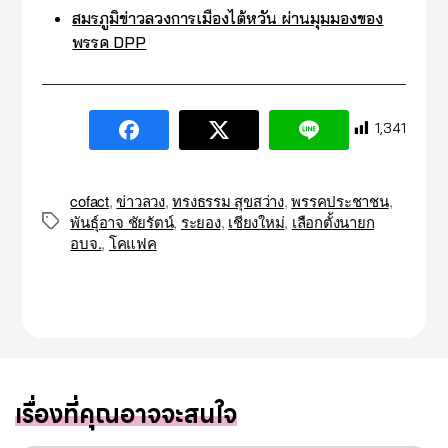
สมรภูมิข่าวลวงการเมืองไต้หวัน ผ่านมุมมองของ
พรรค DPP
1,341
cofact
,
ข่าวลวง
,
ทรงธรรม สุขสว่าง
,
พรรคประชาชน
,
พันธุ์อาจ ชัยรัตน์
,
ระยอง
,
เชียงใหม่
,
เลือกตั้งนายก
Tags
อบจ.
,
โคแฟค
เรื่องที่คุณอาจจะสนใจ