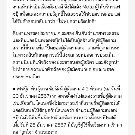
งานเห็นว่าเป็นเรื่องผิดปกติ จึงได้แจ้ง Meta ผู้ให้บริการเฟ
ซบุ๊กเพื่อแสดงความบริสุทธิ์ใจและขอให้ช่วยตรวจสอบ แต่
ได้รับคำตอบกลับมาว่า “ไม่พบความผิดปกติ”
ทีมงานพรรคประชาชน จ.ระยอง ยืนยันว่านายทรงธรรม
และทีมแอดมินเพจเฟซบุ๊กไม่ได้เป็นผู้สร้างบัญชีผู้ติดตาม
เหล่านี้ขึ้นมาเพื่อ “ปั๊มยอดผู้ติดตามเพจ” ตามที่ถูกกล่าวหา
ในทางกลับกันเหตุการณ์นี้ส่งผลกระทบต่อการประเมิน
ความนิยมที่แท้จริงของประชาชนต่อผู้สมัคร และยังถูกนำ
ไปทำลายความน่าเชื่อถือของผู้สมัครนายก อบจ. พรรค
ประชาชนด้วย
● เฟซบุ๊ก
พันธุ์อาจ ชัยรัตน์
ผู้ติดตาม 4.3 พันคน (ณ วันที่
30 ธันวาคม 2567) ทางเพจตั้งค่าไม่แสดงรายชื่อผู้ติดตาม
เช่นเดียวกัน โคแฟคจึงไม่สามารถเข้าถึงรายชื่อผู้ติดตามได้
แอดมินเพจให้ข้อมูลกับโคแฟคว่า จำนวนผู้ติดตามเพจเฟ
ซบุ๊กไม่ได้เพิ่มขึ้นผิดปกติ แต่ทีมงานพบว่าเนื้อหาที่โพสต์
เมื่อวันที่ 25 ธันวาคม 2567 มีบัญชีผู้ใช้ชื่อเวียดนามเข้ามา
กด “ถูกใจ” จำนวนมาก