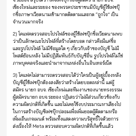
เชียงใหม่และระยอง ของพรรคประชาชนมีบัญชีผู้ใช้เฟซบุ๊
กชื่อภาษาเวียดนามเข้ามากดติดตามและกด “ถูกใจ” เป็น
จำนวนมากจริง
2) โคแฟคตรวจสอบโปรไฟล์ของผู้ใช้เฟซบุ๊กชื่อเวียดนามพบ
ว่าเป็นลักษณะโปรไฟล์ที่สร้างโดยบอต กล่าวคือมีแค่ชื่อ
และรูปโปรไฟล์ ไม่มีข้อมูลใด ๆ เกี่ยวกับเจ้าของบัญชี ไม่มี
โพสต์ย้อนหลัง ไม่มีปฏิสัมพันธ์กับบัญชีอื่น รูปโปรไฟล์ไม่ใช่
ภาพบุคคลจริงและนำมาจากแหล่งอื่นในอินเทอร์เน็ต
3) โคแฟคไม่สามารถตรวจสอบได้ว่าใครเป็นผู้อยู่เบื้องหลัง
บัญชีผู้ใช้เฟซบุ๊กต้องสงสัยว่าสร้างโดยบอตเหล่านี้ แต่ผู้
สมัคร นายก อบจ. เชียงใหม่และทีมงานของนายทรงธรรม
ผู้สมัครนายก อบจ.ระยอง ปฏิเสธว่าไม่มีส่วนเกี่ยวข้องกับ
ความผิดปกติที่เกิดขึ้น และไม่เคยใช้งบประมาณหาเสียงไป
ในการสร้างบัญชีเฟซบุ๊กปลอมเพื่อเพิ่มยอดผู้ติดตามหรือ
เพิ่มเอ็นเกจเมนต์ พร้อมทั้งแสดงความบริสุทธิ์ใจด้วยการ
ส่งเรื่องให้ Meta ตรวจสอบความผิดปกติที่เกิดขึ้นแล้ว