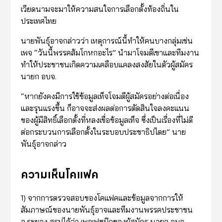
เวียดนามจะมาให้ความสนใจการเลือกตั้งท้องถิ่นใน
ประเทศไทย
นายพันธุ์อาจกล่าวว่า เหตุการณ์นี้ทำให้คนบางกลุ่มเช่น
เพจ “วันนี้พรรคส้มโกหกอะไร” นำมาโจมตีเขาและทีมงาน
ทำให้ประชาชนเกิดความเคลือบแคลงสงสัยในตัวผู้สมัคร
นายก อบจ.
“หากยังคงมีการใช้ข้อมูลเท็จโจมตีผู้สมัครอย่างต่อเนื่อง
และรุนแรงขึ้น ก็อาจจะส่งผลต่อการตัดสินใจลงคะแนน
ของผู้มีสิทธิ์เลือกตั้งที่หลงเชื่อข้อมูลเท็จ ซึ่งเป็นเรื่องที่ไม่ดี
ต่อกระบวนการเลือกตั้งในระบอบประชาธิปไตย” นาย
พันธุ์อาจกล่าว
ความเห็นโคแฟค
1) จากการตรวจสอบของโคแฟคและข้อมูลจากการให้
สัมภาษณ์ของนายพันธุ์อาจและทีมงานพรรคประชาชน
จ.ระยอง สรุปได้ว่า เพจเฟซบุ๊กของผู้สมัคร นายก อบจ.