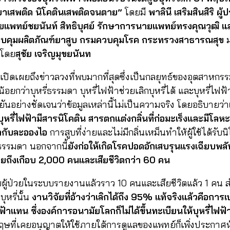
ยาเสพติด นิโคตินเสพติดจนตาย”
โดยมี
พาลินี เสริมสินสิริ 
แพทย์ชยนันท์ สิทธิบุศย์ รักษาการนายแพทย์ทรงคุณวุฒิ 
คุมผลิตภัณฑ์ยาสูบ กรมควบคุมโรค กระทรวงสาธารณสุข
รโดย
สุชัย เจริญมุขยนันท
ปิดเผยถึงข่าวลวงที่พบมากที่สุดซึ่งเป็นกลยุทธ์ของอุตสาหกรร
น้อยกว่าบุหรี่ธรรมดา บุหรี่ไฟฟ้าช่วยเลิกบุหรี่ได้ และบุหรี่ไฟ
นอย่างชัดเจนว่าข้อมูลเหล่านี้ไม่เป็นความจริง โดยอธิบายว่า
ุหรี่ไฟฟ้ามีสารนิโคติน สารตกแต่งกลิ่นที่ก่อมะเร็งและมีโล
มากับละอองไอ
การสูบที่ง่ายและไม่มีกลิ่นเหม็นทำให้ผู้ใช้ได้รับ
่ธรรมดา นอกจากนี้
ยังก่อให้เกิดโรคปอดอักเสบรุนแรงเฉียบพลั
่วยถึงเกือบ 2,000 คนและเสียชีวิตกว่า 60 คน
้ป่วยในระบบรายงานแล้วราว 10 คนและเสียชีวิตแล้ว 1 คน ส
บุหรี่นั้น
งานวิจัยที่อ้างว่าเลิกได้ถึง 95% แท้จริงแล้วคือการเ
้าแทน ซึ่งองค์การอนามัยโลกก็ไม่ได้ขึ้นทะเบียนให้บุหรี่ไฟฟ้
ที่เคยอนุญาตให้ใช้ภายใต้การดูแลของแพทย์ก็เพิ่งประกาศห้