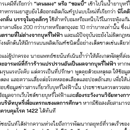
รเคมีที่เรียกว่า
“เคนมผง” หรือ “ซอมบี้”
เข้าไปในน้ำยาบุหรี่ไ
สาหกรรมยาสูบยังได้ออกผลิตภัณฑ์รูปแบบใหม่ที่เรียกว่า
นิโคติ
กลิ่น บรรจุในถุงเล็กๆ
ใช้สำหรับอมหรือเหน็บไว้ในกระพุ้งแก้
าคาเพียง 200 กว่าบาทหรือตกถุงละ 10 กว่าบาทเท่านั้น ซึ่งเด
ันตรายที่ไม่ต่างจากบุหรี่ไฟฟ้า
และแม้ปัจจุบันจะยังไม่ผิดกฎ
งผลักดันให้มีการแบนผลิตภัณฑ์ชนิดนี้อย่างเด็ดขาดเช่นเดียวกั
ม่ผู้ปกครอง นายแพทย์ชยนันท์เน้นย้ำว่าให้สังเกตพัสดุที่ส่ง
และอารมณ์ที่ก้าวร้าวแปรปรวนอันเป็นผลจากบุหรี่ไฟฟ้า
หากพบ
มรุนแรงบังคับ แต่ควรเป็นที่ปรึกษา พูดคุยด้วยเหตุผล ให้ข้อมูลท
ลง และความเสี่ยงต่อโรคหลอดเลือดและปอดอักเสบ เพื่อให้เด็
บข้อมูลข่าวสารเกี่ยวกับบุหรี่ไฟฟ้านั้น ประชาชนควรตรวจสอ
อข้อมูลจากเว็บไซต์ขายบุหรี่ไฟฟ้าและ
ต้องระวังงานวิจัยทางกา
กบริษัทบุหรี่เพื่อแทรกแซงผลการศึกษา
หากมีข้อสงสัยสามารถ
ควบคุมโรค 1422
ได้ทันที
ชยนันท์ได้ฝากความห่วงใยถึงการพัฒนากลยุทธ์ที่รวดเร็วขอ