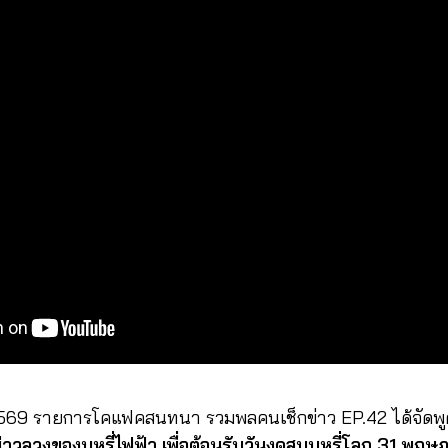
2569 รายการโคแฟคสนทนา รวมพลคนเช็กข่าว EP.42 ได้จัดพู
ข่าวลวงของบุหรี่ไฟฟ้า เพื่อต้อนรับวันงดสูบบุหรี่โลก 31 พ