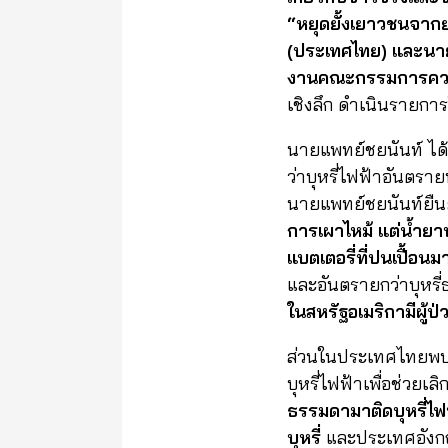
“หยุดยั้งเยาวชนจาก
(ประเทศไทย) และนาย
งานคณะกรรมการควบ
เชิงลึก ดำเนินรายกา
นายแพทย์ชยนันท์ ได้เ
ว่าบุหรี่ไฟฟ้าอันตราย
นายแพทย์ชยนันท์ยืนยั
การเผาไหม้ แต่น้ำยาบ
แบตเตอรี่ที่ปนเปื้อน
และอันตรายกว่าบุหรี
ในสหรัฐอเมริกามีผู้ป
ส่วนในประเทศไทยพบผู
บุหรี่ไฟฟ้าเพื่อช่วยเลิก
ธรรมดามาติดบุหรี่ไฟฟ
บุหรี่
และประเทศอังกฤษ