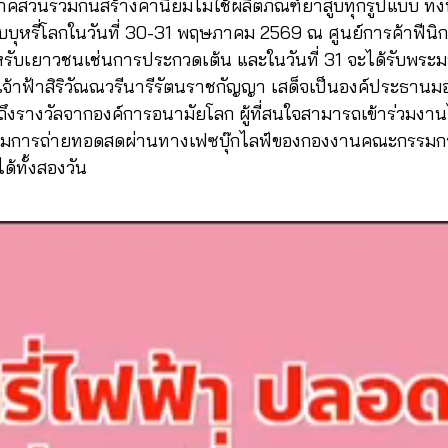
าคส่วนร่วมกันสร้างค่านิยมไม่ใช้ผลิตภัณฑ์ยาสูบทุกรูปแบบ ทั้ง
บุหรี่โลกในวันที่ 30-31 พฤษภาคม 2569 ณ ศูนย์การค้าฟีนิกซ
ำหรับเยาวชนเช่นการประกวดเต้น และในวันที่ 31 จะได้รับพร
เจ้าฟ้าสิริวัณณวรีนารีรัตนราชกัญญา เสด็จเป็นองค์ประธานมอ
งรางวัลจากองค์การอนามัยโลก ผู้ที่สนใจสามารถเข้าร่วมงานได
ับชมการถ่ายทอดสดผ่านทางเฟซบุ๊กไลฟ์ของกองงานคณะกรรมก
้ทั้งสองวัน