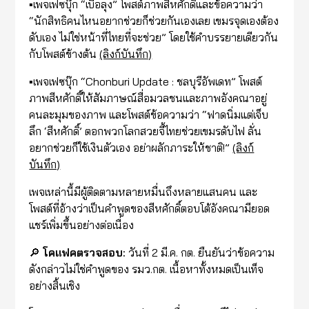
▪️เพจเฟซบุ๊ก “เบื่อลุง” โพสต์ภาพสีหศักดิ์และข้อความว่า
“นักสิทธิคนไหนอยากช่วยก็ช่วยกันเองเลย เขมรจุดเองต้อง
ดับเอง ไม่ใช่หน้าที่ไทยที่จะช่วย” โดยใช้คำบรรยายเดียวกัน
กับโพสต์ข้างต้น
(ลิงก์บันทึก)
▪️เพจเฟซบุ๊ก “Chonburi Update : ชลบุรีอัพเดท” โพสต์
ภาพสีหศักดิ์ให้สัมภาษณ์สื่อมวลชนและภาพอังคณาอยู่
คนละมุมของภาพ และโพสต์ข้อความว่า “ฟาดนิ่มแต่เจ็บ
ลึก ‘สีหศักดิ์’ ตอกพวกโลกสวยจี้ไทยช่วยเขมรดับไฟ ลั่น
อยากช่วยก็ใช้เงินตัวเอง อย่าผลักภาระให้ชาติ!”
(ลิงก์
บันทึก)
เพจเหล่านี้มีผู้ติดตามหลายหมื่นถึงหลายแสนคน และ
โพสต์ที่อ้างว่าเป็นคำพูดของสีหศักดิ์ตอบโต้อังคณามียอด
แชร์เพิ่มขึ้นอย่างต่อเนื่อง
🔎
โคแฟคตรวจสอบ:
วันที่ 2 มี.ค. กต. ยืนยันว่าข้อความ
ดังกล่าวไม่ใช่คำพูดของ รมว.กต. เนื้อหาทั้งหมดเป็นเท็จ
อย่างสิ้นเชิง