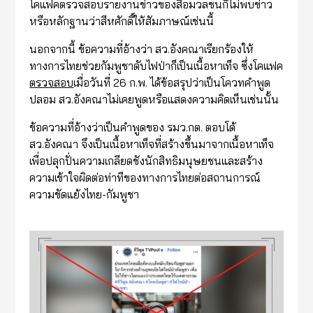
โคแฟคตรวจสอบรายงานข่าวของสื่อมวลชนก็ไม่พบข่าว
หรือหลักฐานว่าสีหศักดิ์ให้สัมภาษณ์เช่นนี้
นอกจากนี้ ข้อความที่อ้างว่า สว.อังคณาเรียกร้องให้
ทางการไทยช่วยกัมพูชาดับไฟป่าก็เป็นเนื้อหาเท็จ ซึ่งโคแฟค
ตรวจสอบ
เมื่อวันที่ 26 ก.พ. ได้ข้อสรุปว่าเป็นโควทคำพูด
ปลอม สว.อังคณาไม่เคยพูดหรือแสดงความคิดเห็นเช่นนั้น
ข้อความที่อ้างว่าเป็นคำพูดของ รมว.กต. ตอบโต้
สว.อังคณา จึงเป็นเนื้อหาเท็จที่สร้างขึ้นมาจากเนื้อหาเท็จ
เพื่อปลุกปั่นความเกลียดชังนักสิทธิมนุษยชนและสร้าง
ความเข้าใจผิดต่อท่าทีของทางการไทยต่อสถานการณ์
ความขัดแย้งไทย-กัมพูชา