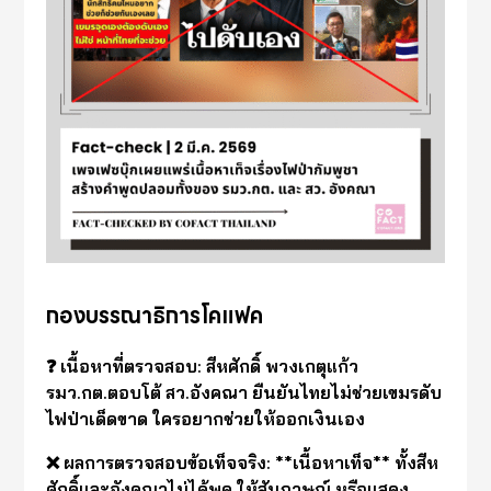
กองบรรณาธิการโคแฟค
❓ เนื้อหาที่ตรวจสอบ: สีหศักดิ์ พวงเกตุแก้ว
รมว.กต.ตอบโต้ สว.อังคณา ยืนยันไทยไม่ช่วยเขมรดับ
ไฟป่าเด็ดขาด ใครอยากช่วยให้ออกเงินเอง
❌ ผลการตรวจสอบข้อเท็จจริง: **เนื้อหาเท็จ** ทั้งสีห
ศักดิ์และอังคณาไม่ได้พูด ให้สัมภาษณ์ หรือแสดง