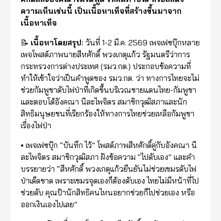
ความเห็นเช่นนี้ เป็นเนื้อหาเท็จที่สร้างขึ้นมาจาก
เนื้อหาเท็จ
📝
เนื้อหาโดยสรุป:
วันที่ 1-2 มี.ค. 2569 เพจเฟซบุ๊กหลาย
เพจโพสต์ภาพนายสีหศักดิ์ พวงเกตุแก้ว รัฐมนตรีว่าการ
กระทรวงการต่างประเทศ (รมว.กต.) ประกอบข้อความที่
ทำให้เข้าใจว่าเป็นคำพูดของ รมว.กต. ว่า ทางการไทยจะไม่
ช่วยกัมพูชาดับไฟป่าที่เกิดขึ้นบริเวณชายแดนไทย-กัมพูชา
และตอบโต้อังคณา นีละไพจิตร สมาชิกวุฒิสภาและนัก
สิทธิมนุษยชนที่เรียกร้องให้ทางการไทยช่วยเหลือกัมพูชา
เรื่องไฟป่า
▪️ เพจเฟซบุ๊ก “บันทึก ไว้” โพสต์ภาพสีหศักดิ์คู่กับอังคณา นี
ละไพจิตร สมาชิกวุฒิสภา ฝังข้อความ “ไปดับเอง” และคำ
บรรยายว่า “สีหศักดิ์ พวงเกตุแก้วยืนยันไม่ช่วยเขมรดับไฟ
ป่าเด็ดขาด เพราะเขมรจุดเองก็ต้องดับเอง ไทยไม่มีหน้าที่ไป
ช่วยดับ คุณป้านักสิทธิคนไหนอยากช่วยก็ไปช่วยเอง หรือ
ออกเงินเองไปเลย”