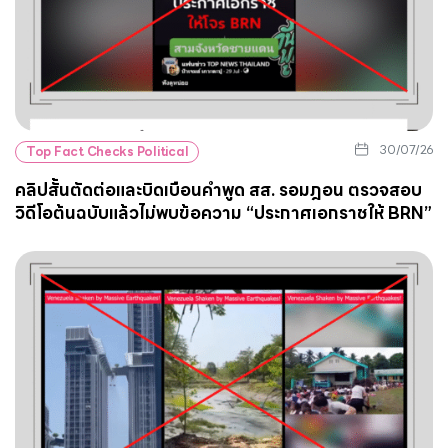
30/07/26
Top Fact Checks Political
คลิปสั้นตัดต่อและบิดเบือนคำพูด สส. รอมฎอน ตรวจสอบ
วิดีโอต้นฉบับแล้วไม่พบข้อความ “ประกาศเอกราชให้ BRN”