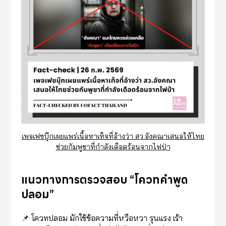
เพจเฟซบุ๊กเผยแพร่เนื้อหาเท็จที่อ้างว่า สว.อังคณาเสนอให้ไทย
ช่วยกัมพูชาที่กำลังเดือดร้อนจากไฟป่า
แนวทางการตรวจสอบ “โควทคำพูด
ปลอม”
📌 โควทปลอม มักใช้ข้อความที่หวือหวา รุนแรง เร้า