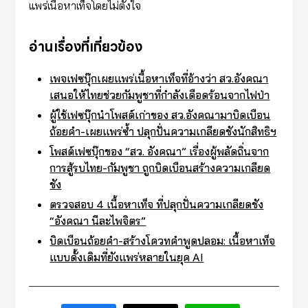
แพร่เนื้อหาเท็จโดยไม่ตั้งใจ
อ่านเรื่องที่เกี่ยวข้อง
เพจเฟซบุ๊กเผยแพร่เนื้อหาเท็จที่อ้างว่า สว.อังคณา
เสนอให้ไทยช่วยกัมพูชาที่กำลังเดือดร้อนจากไฟป่า
ผู้ใช้เฟซบุ๊กนำโพสต์เก่าของ สว.อังคณามาบิดเบือน
ถ้อยคำ-เผยแพร่ซ้ำ ปลุกปั่นความเกลียดชังนักสิทธิฯ
โพสต์เฟซบุ๊กของ “สว. อังคณา” เรื่องผู้พลัดถิ่นจาก
การสู้รบไทย-กัมพูชา ถูกบิดเบือนสร้างความเกลียด
ชัง
ตรวจสอบ 4 เนื้อหาเท็จ ที่ปลุกปั่นความเกลียดชัง
“อังคณา นีละไพจิตร”
บิดเบือนถ้อยคำ-สร้างโควทคำพูดปลอม: เนื้อหาเท็จ
แบบดั้งเดิมที่ยังแพร่หลายในยุค AI