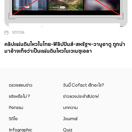
1/07/26
คลิปแผ่นดินไหวในไทย-ฟิลิปปินส์-สหรัฐฯ-วานูอาตู ถูกนำ
มาอ้างเท็จว่าเป็นแผ่นดินไหวในเวเนซุเอลา
ตรวจสอบข่าว
วันนี้ Cofact เช็กอะไร?
จริงหรือไม่ ?
ข่าวลวงประจำสัปดาห์
กิจกรรม
บทความ
วิดีโอ
Journal
Infographic
Quiz