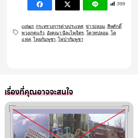
399
cofact
,
กระทรวงการต่างประเทศ
,
ข่าวปลอม
,
สีหศักดิ์
พวงเกตุแก้ว
,
อังคณา นีละไพจิตร
,
โควทปลอม
,
โค
Tags
แฟค
,
ไทยกัมพูชา
,
ไฟป่ากัมพูชา
เรื่องที่คุณอาจจะสนใจ