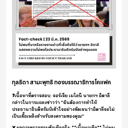
กุลธิดา สามะพุทธิ กองบรรณาธิการโคแฟค
❓เนื้อหาที่ตรวจสอบ: จอร์เจีย เมโลนี นายกฯ อิตาลี
กล่าวในการแถลงข่าวว่า “ฉันต้องการทำให้
ประธานาธิบดีทรัมป์เข้าใจอย่างชัดเจนว่าอิตาลีจะไม่
เป็นเชื้อเพลิงสำหรับสงครามของคุณ”
❌ ผลการตรวจสอบข้อเท็จจริง: **เนื้อหาเท็จ** ไม่พบ