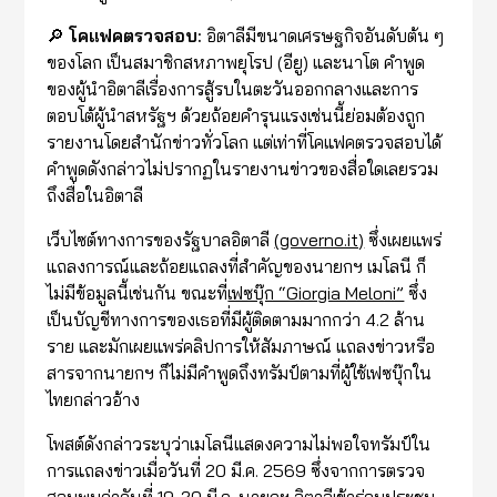
🔎
โคแฟคตรวจสอบ:
อิตาลีมีขนาดเศรษฐกิจอันดับต้น ๆ
ของโลก เป็นสมาชิกสหภาพยุโรป (อียู) และนาโต คำพูด
ของผู้นำอิตาลีเรื่องการสู้รบในตะวันออกกลางและการ
ตอบโต้ผู้นำสหรัฐฯ ด้วยถ้อยคำรุนแรงเช่นนี้ย่อมต้องถูก
รายงานโดยสำนักข่าวทั่วโลก แต่เท่าที่โคแฟคตรวจสอบได้
คำพูดดังกล่าวไม่ปรากฏในรายงานข่าวของสื่อใดเลยรวม
ถึงสื่อในอิตาลี
เว็บไซต์ทางการของรัฐบาลอิตาลี
(governo.it)
ซึ่งเผยแพร่
แถลงการณ์และถ้อยแถลงที่สำคัญของนายกฯ เมโลนี ก็
ไม่มีข้อมูลนี้เช่นกัน ขณะที่
เฟซบุ๊ก “Giorgia Meloni”
ซึ่ง
เป็นบัญชีทางการของเธอที่มีผู้ติดตามมากกว่า 4.2 ล้าน
ราย และมักเผยแพร่คลิปการให้สัมภาษณ์ แถลงข่าวหรือ
สารจากนายกฯ ก็ไม่มีคำพูดถึงทรัมป์ตามที่ผู้ใช้เฟซบุ๊กใน
ไทยกล่าวอ้าง
โพสต์ดังกล่าวระบุว่าเมโลนีแสดงความไม่พอใจทรัมป์ใน
การแถลงข่าวเมื่อวันที่ 20 มี.ค. 2569 ซึ่งจากการตรวจ
สอบพบว่าวันที่ 19-20 มี.ค. นายกฯ อิตาลีเข้าร่วมประชุม