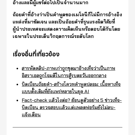
อ้างและมีผู้แชร์ต่อไปเป็นจำนวนมาก
ถ้อยคำที่อ้างว่าเป็นคำพูดของเมโลนีก็ไม่มีการอ้างอิง
แหล่งที่มาชัดเจน และเป็นถ้อยคำที่รุนแรงผิดวิสัยที่
ผู้นำประเทศจะแสดงความคิดเห็นหรือตอบโต้กันโดย
เฉพาะในประเด็นวิกฤตการณ์ระดับโลก
เรื่องอื่นที่เกี่ยวข้อง
สารพัดคลิป-ภาพเก่าถูกขุดมาอ้างเท็จว่าเป็นภาพ
อิสราเอลถูกโจมตีในการสู้รบตะวันออกกลาง
บิดเบือนถ้อยคำ-สร้างโควทคำพูดปลอม: เนื้อหาเท็จ
แบบดั้งเดิมที่ยังแพร่หลายในยุค AI
Fact-check แล้วไงต่อ? ย้อนดูตัวอย่าง 5 ข่าวเท็จ-
บิดเบือน ตรวจสอบแล้วแต่แพลตฟอร์มยังไม่ลบ-
แจ้งเตือน