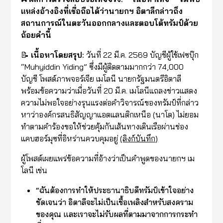
แหล่งอ้างอิงที่เชื่อถือได้ว่านายกฯ อิตาลีกล่าวถึง
สถานการณ์ในตะวันออกกลางและตอบโต้ทรัมป์ด้วย
ถ้อยคำนี้
📝
เนื้อหาโดยสรุป:
วันที่ 22 มี.ค. 2569 บัญชีผู้ใช้เฟซบุ๊ก
“Muhyiddin Yiding” ซึ่งมีผู้ติดตามมากกว่า 74,000
บัญชี โพสต์ภาพจอร์เจีย เมโลนี นายกรัฐมนตรีอิตาลี
พร้อมข้อความว่าเมื่อวันที่ 20 มี.ค. เมโลนีแถลงข่าวแสดง
ความไม่พอใจอย่างรุนแรงต่อคำวิจารณ์ของทรัมป์ที่กล่าว
หาว่าองค์กรสนธิสัญญาแอตแลนติกเหนือ (นาโต) ไม่ยอม
ทำตามคำร้องขอให้ช่วยคุ้มกันเส้นทางเดินเรือผ่านช่อง
แคบฮอร์มุซที่อิหร่านควบคุมอยู่
(ลิงก์บันทึก)
ผู้โพสต์เผยแพร่ข้อความที่อ้างว่าเป็นคำพูดของนายกฯ เม
โลนี เช่น
“ฉันต้องการทำให้ประธานาธิบดีทรัมป์เข้าใจอย่าง
ชัดเจนว่า อิตาลีจะไม่เป็นเชื้อเพลิงสำหรับสงคราม
ของคุณ และเราจะไม่รับผลที่ตามมาจากการกระทำ