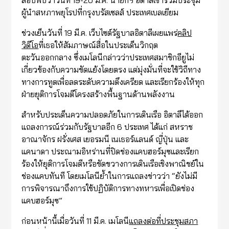
ผู้นำสหภาพยุโรปที่กรุงบรัสเซลส์ ประเทศเบลเยียม
ช่วงเย็นวันที่ 19 มี.ค. เว็บไซต์รัฐบาลอิตาลีเผยแพร่
คลิป
วิดีโอ
ที่เธอให้สัมภาษณ์สื่อในประเด็นวิกฤต
ตะวันออกกลาง ซึ่งเมโลนีกล่าวว่าประเทศสมาชิกอียูไม่
เกี่ยวข้องกับความขัดแย้งโดยตรง แต่มุ่งมั่นที่จะใช้วิถีทาง
ทางการทูตเพื่อลดระดับความตึงเครียด และเรียกร้องให้ทุก
ฝ่ายยุติการโจมตีโครงสร้างพื้นฐานด้านพลังงาน
สำหรับประเด็นความปลอดภัยในการเดินเรือ อิตาลีได้ออก
แถลงการณ์ร่วมกับรัฐบาลอีก 6 ประเทศ ได้แก่ สหราช
อาณาจักร ฝรั่งเศส เยอรมนี เนเธอร์แลนด์ ญี่ปุ่น และ
แคนาดา ประณามอิหร่านที่ปิดช่องแคบฮอร์มุซและเรียก
ร้องให้ยุติการโจมตีหรือขัดขวางการเดินเรือเชิงพาณิชย์ใน
ช่องแคบทันที โดยเมโลนีย้ำในการแถลงข่าวว่า “ยังไม่มี
การพิจารณาถึงการใช้ปฏิบัติการทางทหารเพื่อเปิดช่อง
แคบฮอร์มุซ”
ก่อนหน้านี้เมื่อวันที่ 11 มี.ค. เมโลนี
แถลงต่อที่ประชุมสภา