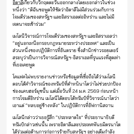
อิตาลี
เกี่ยวกับวิกฤตตะวันออกกลางโดยเธอกล่าวในช่วง
หนึ่งว่า “ดิฉันขอพูดให้ชัดว่าอิตาลีไม่มีส่วนร่วมกับการ
โจมตีร่วมของสหรัฐฯ และอิสราเอลต่ออิหร่าน และไม่มี
เจตนาจะเข้าร่วม”
เมโลนีวิจารณ์การโจมตีร่วมของสหรัฐฯ และอิสราเอลว่า
“อยู่นอกเหนือกรอบกฎหมายระหว่างประเทศ” และเป็น
ส่วนหนึ่งของปฏิบัติการที่อันตราย ซึ่งสำนักข่าวรอยเตอร์
สระบุว่าเป็นการวิจารณ์สหรัฐฯ-อิสราเอลที่รุนแรงที่สุดเท่า
ที่เธอเคยพูด
โคแฟคไม่พบรายงานข่าวหรือข้อมูลที่เชื่อถือได้ว่าเมโลนี
ตอบโต้คำวิจารณ์ของทรัมป์ที่ตำหนินาโตว่าไม่ช่วยปกป้อง
ช่องแคบฮอร์มุซนั้น แต่เมื่อวันที่ 24 ม.ค. 2569 ก่อนหน้า
การโจมตีอิหร่าน เมโลนีได้ตอบโต้ทรัมป์ที่วิจารณ์นาโตว่า
เอาแต่ “หลบอยู่ข้างหลัง” ในปฏิบัติการที่อัฟกานิสถาน
เมโลนีกล่าวว่าเธอรู้สึก “ประหลาดใจ” ที่ประธานาธิบดี
ทรัมป์กล่าวเช่นนั้น เพราะอิตาลีและประเทศพันธมิตรนาโต
ได้ร่วมต่อต้านการก่อการร้ายกับสหรัฐฯ อย่างเต็มกำลัง