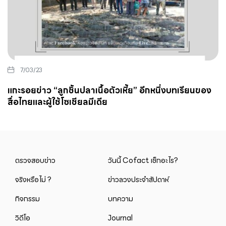
7/03/23
แกะรอยข่าว “ลูกชิ้นปลาเนื้อตัวเหี้ย” อีกหนึ่งบทเรียนของ
สื่อไทยและผู้ใช้โซเชียลมีเดีย
ตรวจสอบข่าว
วันนี้ Cofact เช็กอะไร?
จริงหรือไม่ ?
ข่าวลวงประจำสัปดาห์
กิจกรรม
บทความ
วิดีโอ
Journal