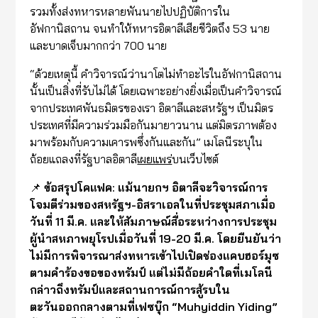
รวมทั้งส่งทหารหลายพันนายไปปฏิบัติการใน
อัฟกานิสถาน จนทำให้ทหารอิตาลีเสียชีวิตถึง 53 นาย
และบาดเจ็บมากกว่า 700 นาย
“ด้วยเหตุนี้ คำวิจารณ์ว่านาโตไม่ทำอะไรในอัฟกานิสถาน
นั้นเป็นสิ่งที่รับไม่ได้ โดยเฉพาะอย่างยิ่งเมื่อเป็นคำวิจารณ์
จากประเทศพันธมิตรของเรา อิตาลีและสหรัฐฯ เป็นมิตร
ประเทศที่มีความร่วมมือกันมายาวนาน แต่มิตรภาพต้อง
มาพร้อมกับความเคารพซึ่งกันและกัน” เมโลนีระบุใน
ถ้อยแถลงที่รัฐบาลอิตาลี
เผยแพร่
บนเว็บไซต์
📌
ข้อสรุปโคแฟค: แม้นายกฯ อิตาลีจะวิจารณ์การ
โจมตีร่วมของสหรัฐฯ-อิสราเอลในที่ประชุมสภาเมื่อ
วันที่ 11 มี.ค. และให้สัมภาษณ์สื่อระหว่างการประชุม
ผู้นำสหภาพยุโรปเมื่อวันที่ 19-20 มี.ค. โดยยืนยันว่า
ไม่มีการพิจารณาส่งทหารเข้าไปเปิดช่องแคบฮอร์มุซ
ตามคำร้องขอของทรัมป์ แต่ไม่มีถ้อยคำใดที่เมโลนี
กล่าวถึงทรัมป์และสถานการณ์การสู้รบใน
ตะวันออกกลางตามที่เฟซบุ๊ก “Muhyiddin Yiding”