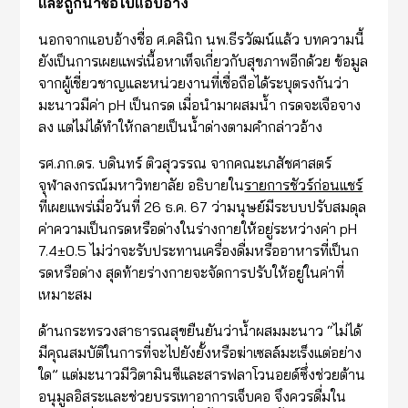
และถูกนำชื่อไปแอบอ้าง
นอกจากแอบอ้างชื่อ ศ.คลินิก นพ.ธีรวัฒน์แล้ว บทความนี้
ยังเป็นการเผยแพร่เนื้อหาเท็จเกี่ยวกับสุขภาพอีกด้วย ข้อมูล
จากผู้เชี่ยวชาญและหน่วยงานที่เชื่อถือได้ระบุตรงกันว่า
มะนาวมีค่า pH เป็นกรด เมื่อนำมาผสมน้ำ กรดจะเจือจาง
ลง แต่ไม่ได้ทำให้กลายเป็นน้ำด่างตามคำกล่าวอ้าง
รศ.ภก.ดร. บดินทร์ ติวสุวรรณ จากคณะเภสัชศาสตร์
จุฬาลงกรณ์มหาวิทยาลัย อธิบายใน
รายการชัวร์ก่อนแชร์
ที่เผยแพร่เมื่อวันที่ 26 ธ.ค. 67 ว่ามนุษย์มีระบบปรับสมดุล
ค่าความเป็นกรดหรือด่างในร่างกายให้อยู่ระหว่างค่า pH
7.4±0.5 ไม่ว่าจะรับประทานเครื่องดื่มหรืออาหารที่เป็นก
รดหรือด่าง สุดท้ายร่างกายจะจัดการปรับให้อยู่ในค่าที่
เหมาะสม
ด้านกระทรวงสาธารณสุขยืนยันว่าน้ำผสมมะนาว “ไม่ได้
มีคุณสมบัติในการที่จะไปยังยั้งหรือฆ่าเซลล์มะเร็งแต่อย่าง
ใด” แต่มะนาวมีวิตามินซีและสารฟลาโวนอยด์ซึ่งช่วยต้าน
อนุมูลอิสระและช่วยบรรเทาอาการเจ็บคอ จึงควรดื่มใน