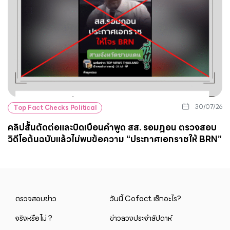
30/07/26
Top Fact Checks Political
คลิปสั้นตัดต่อและบิดเบือนคำพูด สส. รอมฎอน ตรวจสอบ
วิดีโอต้นฉบับแล้วไม่พบข้อความ “ประกาศเอกราชให้ BRN”
ตรวจสอบข่าว
วันนี้ Cofact เช็กอะไร?
จริงหรือไม่ ?
ข่าวลวงประจำสัปดาห์