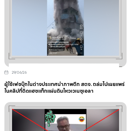
29/06/26
ผู้ใช้เฟซบุ๊กในต่างประเทศนำภาพตึก สตง. ถล่มไปเผยแพร่
ในคลิปที่ติดแฮชแท็กแผ่นดินไหวเวเนซุเอลา