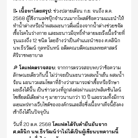
📝
เนื้อหาโดยสรุป:
ช่วงปลายเดือน ก.ย. จนถึง ต.ค.
2568 ผู้ใช้งานเฟซบุ๊กจำนวนมากโพสต์ข้อความแนะนำให้
ทำน้ำด่างหรือน้ำผสมมะนาวดื่มเนื่องจากน้ำด่างช่วยขจัด
เชื้อโรคในร่างกาย และมะนาวมีฤทธิ์ทำลายมะเร็งเนื้อร้ายที่
รุนแรงถึง 12 ชนิด โดยอ้างว่าเป็นคำแนะนำของ ศ.คลินิก
นพ.ธีรวัฒน์ กุลทนันทน์ อดีตคณบดีคณะแพทยศาสตร์
ศิริราชพยาบาล
🔎
โคแฟคตรวจสอบ:
จากการตรวจสอบพบว่าข้อความ
ลักษณะเดียวกันนี้ ไม่ว่าจะเป็นมะนาวผสมน้ำเย็น ผสมน้ำ
ร้อน มะนาวผสมโซดาที่อ้างว่าสามารถฆ่าเชื้อหรือรักษา
มะเร็งได้นั้น เป็นข่าวลวงที่ถูกส่งต่อผ่านแอปพลิเคชันไลน์
โซเชียลมีเดียต่าง ๆ มายาวนานกว่า 10 ปี และรวมทั้งมีการ
เผยแพร่ทางเว็บไซต์ขององค์กรและสื่อซึ่งเนื้อหาเท็จนี้ยังคง
เข้าถึงได้ในปัจจุบัน
วันที่ 20 ต.ค. 2568
โคแฟคได้รับคำยืนยันจาก
ศ.คลินิก นพ.ธีรวัฒน์ว่าไม่ได้เป็นผู้เขียนบทความนี้