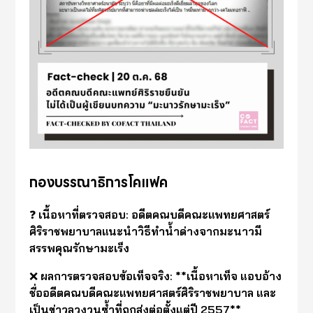
กองบรรณาธิการโคแฟค
❓
เนื้อหาที่ตรวจสอบ: อดีตคณบดีคณะแพทยศาสตร์
ศิริราชพยาบาลแนะนำวิธีทำน้ำด่างจากมะนาวมี
สรรพคุณรักษามะเร็ง
❌
ผลการตรวจสอบข้อเท็จจริง: **เนื้อหาเท็จ แอบอ้าง
ชื่ออดีตคณบดีคณะแพทยศาสตร์ศิริราชพยาบาล และ
เป็นข่าวลวงวนซ้ำที่ถูกส่งต่อตั้งแต่ปี 2557**