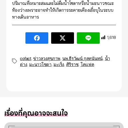
ปริมาณที่เหมาะสมและไม่ดื่มน้ำโซดาหรือน้ำมะนาวขณะ
ท้องว่างเพราะอาจทำให้เกิดการระคายเคืองเยื่อบุในระบบ
ทางเดินอาหาร
1,618
cofact
,
ข่าวลวงสุขภาพ
,
นพ.ธีรวัฒน์ กุลทนันทน์
,
น้ำ
Tags
ด่าง
,
มะนาวโซดา
,
มะเร็ง
,
ศิริราช
,
โคแฟค
เรื่องที่คุณอาจจะสนใจ