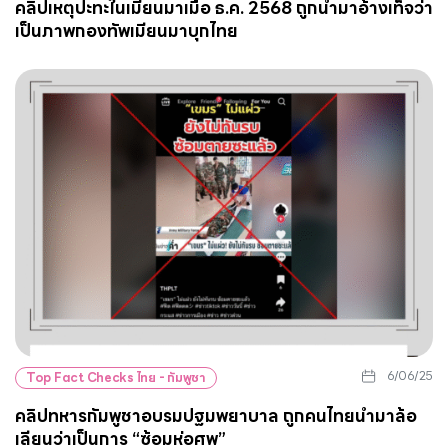
คลิปเหตุปะทะในเมียนมาเมื่อ ธ.ค. 2568 ถูกนำมาอ้างเท็จว่า
เป็นภาพกองทัพเมียนมาบุกไทย
6/06/25
Top Fact Checks ไทย - กัมพูชา
คลิปทหารกัมพูชาอบรมปฐมพยาบาล ถูกคนไทยนำมาล้อ
เลียนว่าเป็นการ “ซ้อมห่อศพ”