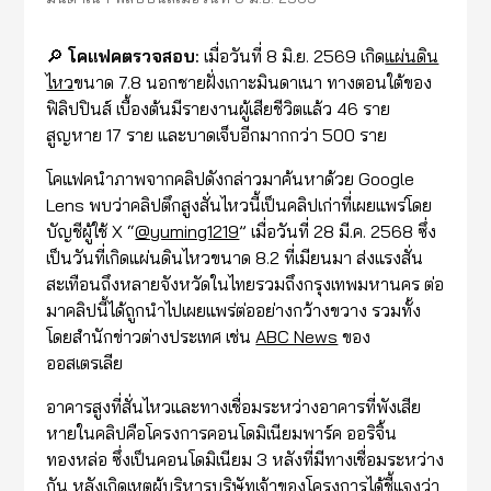
🔎
โคแฟคตรวจสอบ:
เมื่อวันที่ 8 มิ.ย. 2569 เกิด
แผ่นดิน
ไหว
ขนาด 7.8 นอกชายฝั่งเกาะมินดาเนา ทางตอนใต้ของ
ฟิลิปปินส์ เบื้องต้นมีรายงานผู้เสียชีวิตแล้ว 46 ราย
สูญหาย 17 ราย และบาดเจ็บอีกมากกว่า 500 ราย
โคแฟคนำภาพจากคลิปดังกล่าวมาค้นหาด้วย Google
Lens พบว่าคลิปตึกสูงสั่นไหวนี้เป็นคลิปเก่าที่เผยแพร่โดย
บัญชีผู้ใช้ X “
@yuming1219
” เมื่อวันที่ 28 มี.ค. 2568 ซึ่ง
เป็นวันที่เกิดแผ่นดินไหวขนาด 8.2 ที่เมียนมา ส่งแรงสั่น
สะเทือนถึงหลายจังหวัดในไทยรวมถึงกรุงเทพมหานคร ต่อ
มาคลิปนี้ได้ถูกนำไปเผยแพร่ต่ออย่างกว้างขวาง รวมทั้ง
โดยสำนักข่าวต่างประเทศ เช่น
ABC News
ของ
ออสเตรเลีย
อาคารสูงที่สั่นไหวและทางเชื่อมระหว่างอาคารที่พังเสีย
หายในคลิปคือโครงการคอนโดมิเนียมพาร์ค ออริจิ้น
ทองหล่อ ซึ่งเป็นคอนโดมิเนียม 3 หลังที่มีทางเชื่อมระหว่าง
กัน หลังเกิดเหตุผู้บริหารบริษัทเจ้าของโครงการได้
ชี้แจง
ว่า