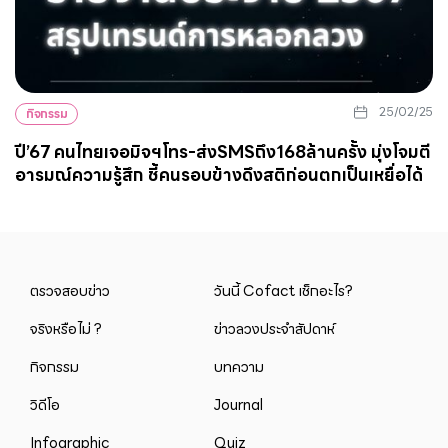
25/02/25
กิจกรรม
ปี’67 คนไทยเจอมิจฯโทร-ส่งSMSถึง168ล้านครั้ง มุ่งโจมตี
อารมณ์ความรู้สึก ชี้คนรอบข้างดึงสติก่อนตกเป็นเหยื่อได้
ตรวจสอบข่าว
วันนี้ Cofact เช็กอะไร?
จริงหรือไม่ ?
ข่าวลวงประจำสัปดาห์
กิจกรรม
บทความ
วิดีโอ
Journal
Infographic
Quiz