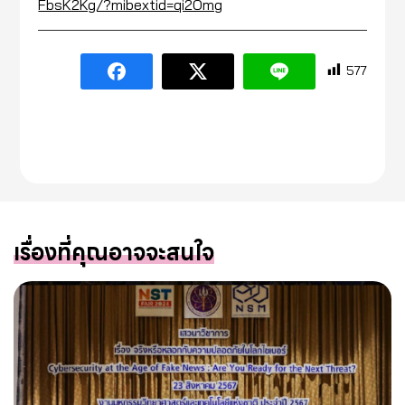
FbsK2Kg/?mibextid=qi2Omg
577
เรื่องที่คุณอาจจะสนใจ