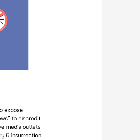
ho expose
ws” to discredit
ve media outlets
y 6 insurrection.