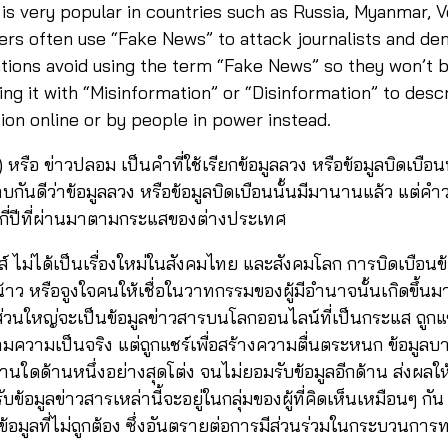
is very popular in countries such as Russia, Myanmar, V
ders often use “Fake News” to attack journalists and de
ions avoid using the term “Fake News” so they won’t be 
ing it with “Misinformation” or “Disinformation” to desc
ion online or by people in power instead.
หรือ ข่าวปลอม เป็นคำที่ใช้เรียกข้อมูลลวง หรือข้อมูลบิดเบือนท
กันดีว่าข้อมูลลวง หรือข้อมูลบิดเบือนนั้นมีมานานแล้ว แต่คำว
่กี่ปีที่ผ่านมาตามกระแสของต่างประเทศ
์ ไม่ได้เป็นเรื่องใหม่ในสังคมไทย และสังคมโลก การบิดเบือน
น้าว หรือจูงใจคนให้เชื่อในวาทกรรมของผู้มีอำนาจนั้นเกิดขึ้น
ันส่วนใหญ่จะเป็นข้อมูลข่าวสารบนโลกออนไลน์ที่เป็นกระแส ถู
งตามความเป็นจริง แต่ถูกแชร์เพื่อสร้างความตื่นตระหนก ข้อมูลบ
ื่อด้านใดด้านหนึ่งอย่างสุดโต่ง จนไม่ยอมรับข้อมูลอีกด้าน ส่งผล
รับข้อมูลข่าวสารเหล่านี้จะอยู่ในกลุ่มของผู้ที่คิดเห็นเหมือนๆ กัน 
็นข้อมูลที่ไม่ถูกต้อง ซึ่งอันตรายต่อการมีส่วนร่วมในกระบวน