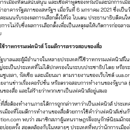
ทางการเมืองที่ตนสนับสนุน และเชื่อคำพูดของทรัมป์และนักการเมื
อาคารรัฐสภาของสหรัฐฯ เมื่อวันที่ 6 มกราคม 2021 ซึ่งเป็นว
คะแนนรับรองผลการเลือกตั้งให้โจ ไบเดน ประธานาธิบดีคนใหม่
ารไม่รับซึ่งผลการเลือกตั้งเพื่อเป็นเหตุผลให้เกิดการก่อจลา
ย
ช้วาทกรรมเฟคนิวส์ โจมตีการตรวจสอบของสื่อ
รัฐบาลและผู้มีอำนาจในหลายประเทศก็ใช้วาทกรรมเฟคนิวส์
ใหญ่จะเป็นประเทศที่ไม่ได้ปกครองในระบบประชาธิปไตย หรื
เวเนซูเอลา, รัสเซีย และเมียนมา ตามรายงานของเว็บไซต์ uua.o
การรายงานข่าวเรื่องคอรัปชั่น หรือตรวจสอบการทำงานของรัฐบาล
องสื่อ และใส่ร้ายว่าพวกเขาเป็นเฟคนิวส์อยู่เสมอ
นี้ที่สื่อต้องทำงานภายใต้การถูกกล่าวหาว่าเป็นเฟคนิวส์ ประ
รเมืองที่โจมตีการทำงานของสื่อด้วยการใช้คำว่าเฟคนิวส์เช่
tion.com พบว่า สมาชิกสภาผู้แทนราษฎรฝั่งอนุรักษ์นิยมมักจะ
บ่อยครั้ง สอดคล้องกับในหลายๆ ประเทศที่พบว่านักการเมืองฝั