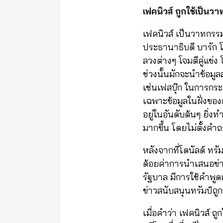
เฟคนิวส์ ถูกใช้เป็น
เฟคนิวส์ เป็นวาทกรร
ประธานาธิบดี บารัก โ
ลวงต่างๆ โจมตีคู่แข่
ช่วงนั้นมักจะนำข้อมู
เช่นเฟสบุ๊ก ในการกระ
เฉพาะข้อมูลในฝั่งของต
อยู่ในอันดับต้นๆ ยิ
มากขึ้น โดยไม่ตั้งคำถา
หลังจากที่โดนัลด์ ทร
ด้อยค่าการนำเสนอข่า
รัฐบาล มีการใช้คำพูดเ
ข่าวสนับสนุนทรัมป์ถูก
เมื่อคำว่า เฟคนิวส์ ถ