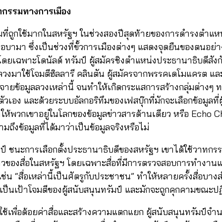
วาทกรรมทางการเมือง
มที่ถูกใช้มากในสหรัฐฯ ในช่วงสองปีสุดท้ายของการดำรงตำแห
อบามา ซึ่งเป็นช่วงที่ขั้วการเมืองต่างๆ แสดงจุดยืนของตนอย่า
ง โดยเฉพาะโดนัลด์ ทรัมป์ ผู้สมัครชิงตำแหน่งประธานาธิบดีสังก
ลลวงมาใช้โจมตีฮิลลารี คลินตัน ผู้สมัครจากพรรคเดโมแครต และม
จายข้อมูลลวงเหล่านี้ จนทำให้เกิดกระแสการสร้างกลุ่มต่างๆ ท
ัวเอง และด้วยระบบอัลกอริทึมของเฟสบุ๊กที่มักจะเลือกข้อมูลที่
่งทำให้พวกเขาอยู่ในโลกของข้อมูลข่าวสารด้านเดียว หรือ Ech
มถึงข้อมูลที่ได้มาว่าเป็นข้อมูลจริงหรือไม่
ัมป์ ชนะการเลือกตั้งประธานาธิบดีของสหรัฐฯ เขาได้ใช้วาทกร
วของสื่อในสหรัฐฯ โดยเฉพาะสื่อที่มีการตรวจสอบการทำงาน
ช่น “สื่อเหล่านี้เป็นศัตรูกับประชาชน” ทำให้หลายครั้งสื่อบาง
เป็นเป้าโจมตีของผู้สนับสนุนทรัมป์ และมักจะถูกคุกคามขณะปฏิบั
ูกใช้เพื่อด้อยค่าสื่อและสร้างความแตกแยก ผู้สนับสนุนทรัมป์จำ