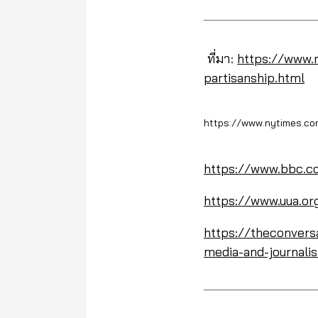
ที่มา:
https://www.
partisanship.html
https://www.nytimes.com
https://www.bbc.co
https://www.uua.or
https://theconversa
media-and-journali