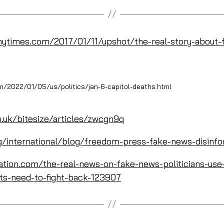
nytimes.com/2017/01/11/upshot/the-real-story-about-
/2022/01/05/us/politics/jan-6-capitol-deaths.html
.uk/bitesize/articles/zwcgn9q
g/international/blog/freedom-press-fake-news-disinfo
tion.com/the-real-news-on-fake-news-politicians-use-i
sts-need-to-fight-back-123907