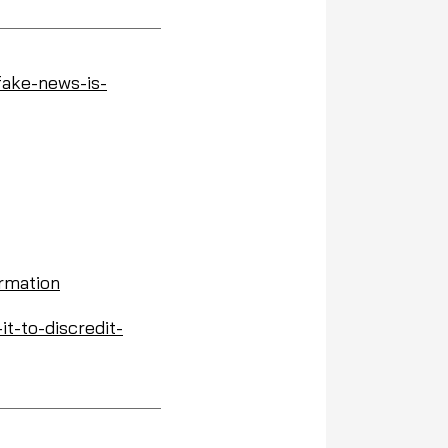
fake-news-is-
rmation
t-to-discredit-