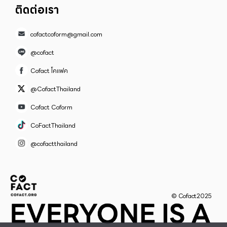
ติดต่อเรา
cofactcoform@gmail.com
@cofact
Cofact โคแฟค
@CofactThailand
Cofact Coform
CoFactThailand
@cofactthailand
© Cofact2025