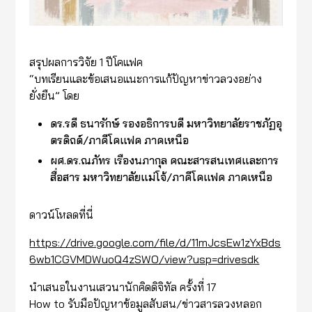
สรุปผลการวิจัย 1 ปีโคแฟค
“บทเรียนและข้อเสนอแนะการแก้ปัญหาข่าวลวงอย่าง
ยั่งยืน” โดย
ดร.รดี ธนารักษ์ รองอธิการบดี มหาวิทยาลัยราชภัฏอุ
ตรดิถต์/ภาคีโคแฟค ภาคเหนือ
ผศ.ดร.ณภัทร เรืองนภากุล คณะสารสนเทศและการ
สื่อสาร มหาวิทยาลัยแม่โจ้/ภาคีโคแฟค ภาคเหนือ
ดาวน์โหลดที่นี่
https://drive.google.com/file/d/11mJcsEw1zYxBds
6wb1CGVMDWuoQ4zSWO/view?usp=drivesdk
นำเสนอในงานเสวนานักคิดดิจิทัล ครั้งที่ 17
How to รับมือปัญหาข้อมูลสับสน/ข่าวสารลวงหลอก