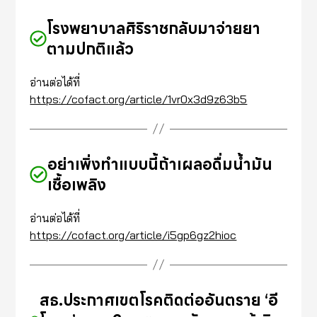
โรงพยาบาลศิริราชกลับมาจ่ายยา
ตามปกติแล้ว
อ่านต่อได้ที่
https://cofact.org/article/1vr0x3d9z63b5
อย่าเพิ่งทำแบบนี้ถ้าเผลอดื่มน้ำมัน
เชื้อเพลิง
อ่านต่อได้ที่
https://cofact.org/article/i5gp6gz2hioc
สธ.ประกาศเขตโรคติดต่ออันตราย ‘อี