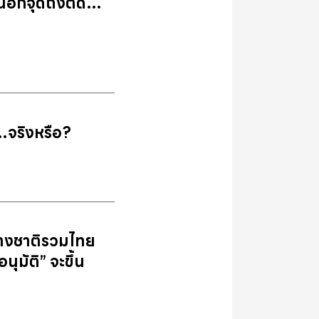
กนอกจุดถึงติด…
ง…จริงหรือ?
ต่างชาติรวมไทย
ุมัติ” จะขึ้น