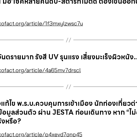
์ มอ’ไซค์หลายคันดับ-สตาร์ทไม่ติด ต้องเข็นออ
cofact.org/article/1f3mxylzwsc7u
ี้อันตรายมาก รังสี UV รุนแรง เสี่ยงมะเร็งผิวหนั
cofact.org/article/4a65mv7drscl
่างแก้ไข พ.ร.บ.ควบคุมการเข้าเมือง นักท่องเที่ยว
อมูลส่วนตัว ผ่าน JESTA ก่อนเดินทาง หาก “ไม่อน
ริงหรือ?
cofact.org/article/p4xevd7qnp45