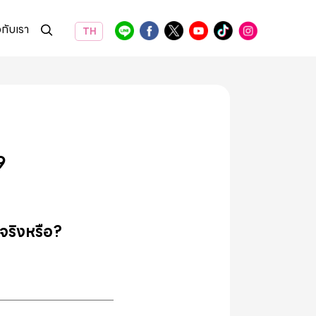
วกับเรา
TH
9
…จริงหรือ?