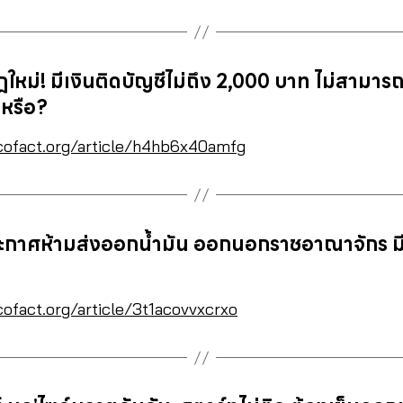
ม่! มีเงินติดบัญชีไม่ถึง 2,000 บาท ไม่สามารถ
งหรือ?
cofact.org/article/h4hb6x40amfg
ะกาศห้ามส่งออกน้ำมัน ออกนอกราชอาณาจักร ม
cofact.org/article/3t1acovvxcrxo