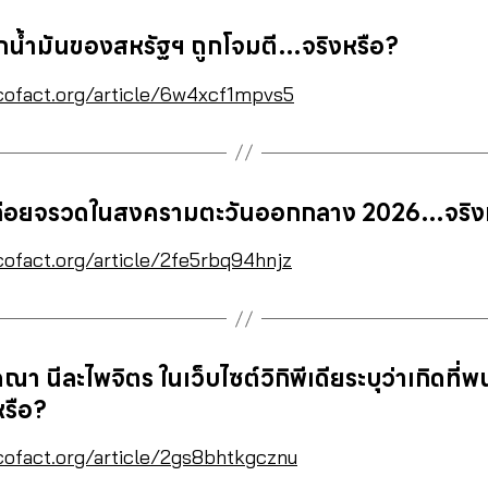
ุกน้ำมันของสหรัฐฯ ถูกโจมตี…จริงหรือ?
cofact.org/article/6w4xcf1mpvs5
ปล่อยจรวดในสงครามตะวันออกกลาง 2026…จริง
cofact.org/article/2fe5rbq94hnjz
คณา นีละไพจิตร ในเว็บไซต์วิกิพีเดียระบุว่าเกิดท
หรือ?
cofact.org/article/2gs8bhtkgcznu