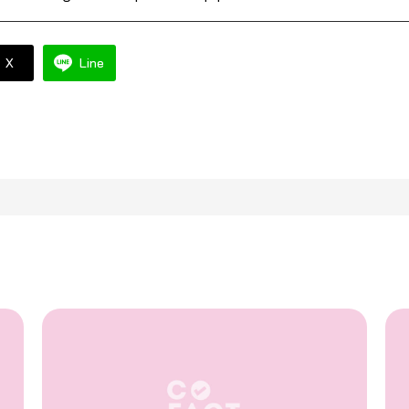
X
Line