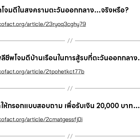
ถูกโจมตีในสงครามตะวันออกกลาง…จริงหรือ?
cofact.org/article/23ryoq3cghy79
ลีชีพโจมตีบ้านเรือนในการสู้รบที่ตะวันออกกลาง
cofact.org/article/2tpohetkct77b
ิดให้กรอกแบบสอบถาม เพื่อรับเงิน 20,000 บาท…
cofact.org/article/2cmatgessfj0i