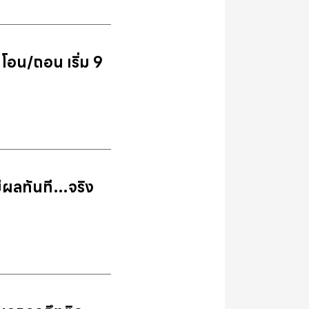
โอน/ถอน เริ่ม 9
ีผลทันที…จริง