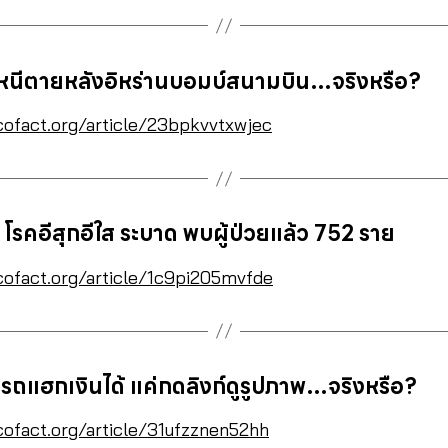
หนีตายหลังอิหร่านบอมบ์สนามบิน…จริงหรือ?
cofact.org/article/23bpkvvtxwjec
 โรคอีสุกอีใส ระบาด พบผู้ป่วยแล้ว 752 ราย
cofact.org/article/1c9pi205mvfde
รถแฮกเงินได้ แค่กดลิงก์ดูรูปภาพ…จริงหรือ?
cofact.org/article/31ufzznen52hh