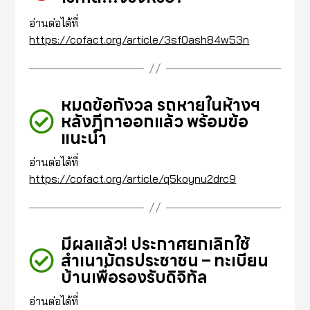
อ่านต่อได้ที่
https://cofact.org/article/3sf0ash84w53n
หมดข้อกังวล รถหายในห้างฯ
หลังฎีกาออกแล้ว พร้อมข้อ
แนะนำ
อ่านต่อได้ที่
https://cofact.org/article/q5koynu2drc9
มีผลแล้ว! ประกาศยกเลิกใช้
สำเนาบัตรประชาชน – ทะเบียน
บ้านเพื่อรองรับดิจิทัล
อ่านต่อได้ที่