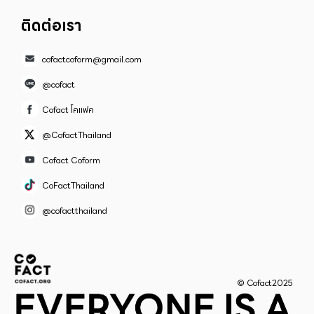
ติดต่อเรา
cofactcoform@gmail.com
@cofact
Cofact โคแฟค
@CofactThailand
Cofact Coform
CoFactThailand
@cofactthailand
© Cofact2025