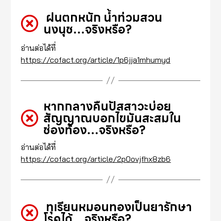
ฝนตกหนัก น้ำท่วมสวน
นงนุช…จริงหรือ?
อ่านต่อได้ที่
https://cofact.org/article/1p6jja1mhumyd
หากกลางคืนปัสสาวะบ่อย
สัญญาณบอกไขมันสะสมใน
ช่องท้อง…จริงหรือ?
อ่านต่อได้ที่
https://cofact.org/article/2p0ovjfhx8zb6
ทุเรียนหมอนทองเป็นยารักษา
โรคได้…จริงหรือ?