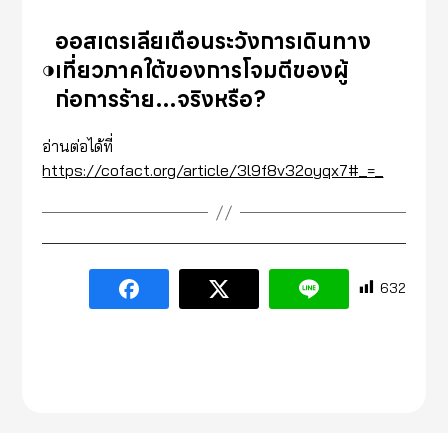
ออสเตรเลียเตือนระวังการเดินทาง
เที่ยวภาคใต้ของการโจมตีของผู้
ก่อการร้าย…จริงหรือ?
อ่านต่อได้ที่
https://cofact.org/article/3l9f8v32oyqx7#_=_
632