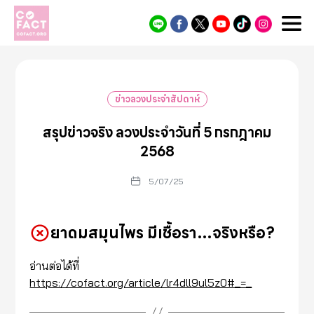
Cofact
ข่าวลวงประจำสัปดาห์
สรุปข่าวจริง ลวงประจำวันที่ 5 กรกฎาคม
2568
5/07/25
ยาดมสมุนไพร มีเชื้อรา…จริงหรือ?
อ่านต่อได้ที่
https://cofact.org/article/lr4dll9ul5z0#_=_