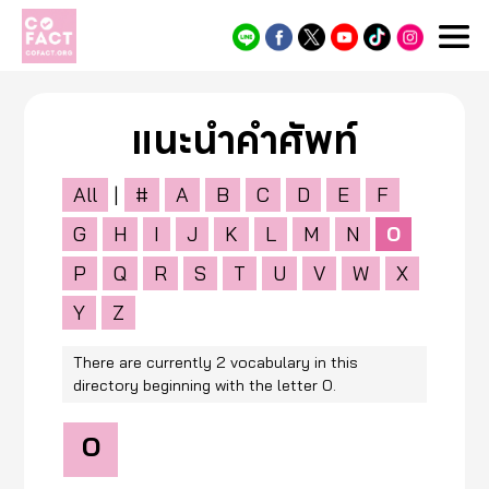
Cofact
แนะนำคำศัพท์
All
|
#
A
B
C
D
E
F
G
H
I
J
K
L
M
N
O
P
Q
R
S
T
U
V
W
X
Y
Z
There are currently 2 vocabulary in this
directory beginning with the letter O.
O