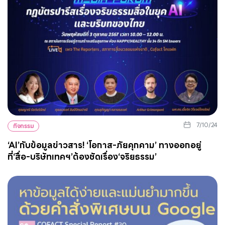
7/10/24
กิจกรรม
‘AI’กับข้อมูลข่าวสาร! ‘โอกาส-ภัยคุกคาม’ ทางออกอยู่
ที่‘สื่อ-บริษัทเทคฯ’ต้องชัดเรื่อง‘จริยธรรม’