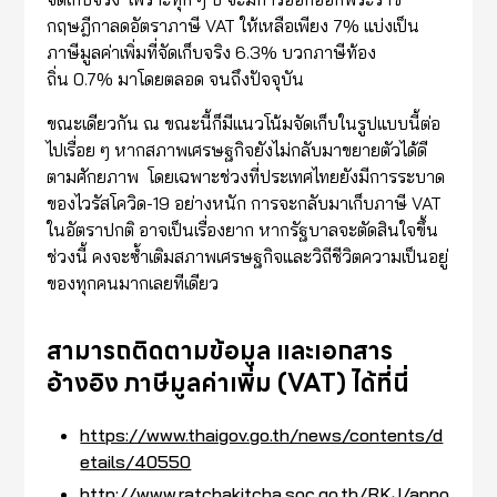
กฤษฎีกาลดอัตราภาษี VAT ให้เหลือเพียง 7% แบ่งเป็น
ภาษีมูลค่าเพิ่มที่จัดเก็บจริง 6.3% บวกภาษีท้อง
ถิ่น 0.7% มาโดยตลอด จนถึงปัจจุบัน
ขณะเดียวกัน ณ ขณะนี้ก็มีแนวโน้มจัดเก็บในรูปแบบนี้ต่อ
ไปเรื่อย ๆ หากสภาพเศรษฐกิจยังไม่กลับมาขยายตัวได้ดี
ตามศักยภาพ โดยเฉพาะช่วงที่ประเทศไทยยังมีการระบาด
ของไวรัสโควิด-19 อย่างหนัก การจะกลับมาเก็บภาษี VAT
ในอัตราปกติ อาจเป็นเรื่องยาก หากรัฐบาลจะตัดสินใจขึ้น
ช่วงนี้ คงจะซ้ำเติมสภาพเศรษฐกิจและวิถีชีวิตความเป็นอยู่
ของทุกคนมากเลยทีเดียว
สามารถติดตามข้อมูล และเอกสาร
อ้างอิง ภาษีมูลค่าเพิ่ม (VAT) ได้ที่นี่
https://www.thaigov.go.th/news/contents/d
etails/40550
http://www.ratchakitcha.soc.go.th/RKJ/anno