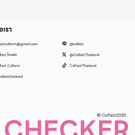
่อเรา
factcoform@gmail.com
@cofact
fact โคแฟค
@CofactThailand
fact Coform
CoFactThailand
ofactthailand
© Cofact2025