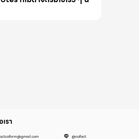
่อเรา
factcoform@gmail.com
@cofact