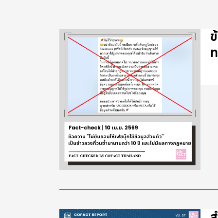
ข
ท
ส