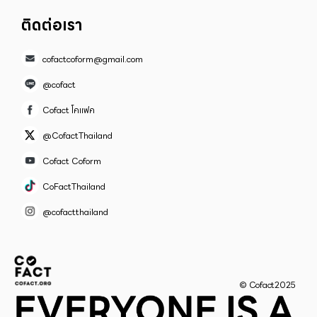
ติดต่อเรา
cofactcoform@gmail.com
@cofact
Cofact โคแฟค
@CofactThailand
Cofact Coform
CoFactThailand
@cofactthailand
© Cofact2025