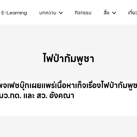
E-Learning
บทความ
กิจกรรม
สื่อ
เกี่ย
ไฟป่ากัมพูชา
พจเฟซบุ๊กเผยแพร่เนื้อหาเท็จเรื่องไฟป่ากัม
มว.กต. และ สว. อังคณา