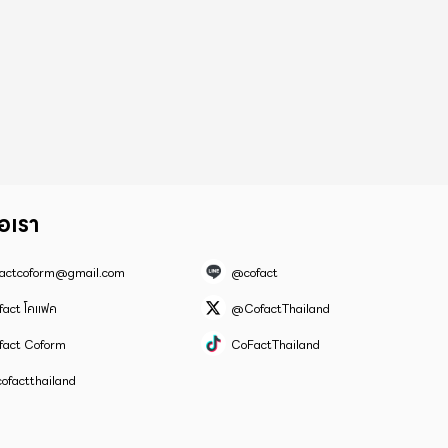
่อเรา
factcoform@gmail.com
@cofact
fact โคแฟค
@CofactThailand
fact Coform
CoFactThailand
ofactthailand