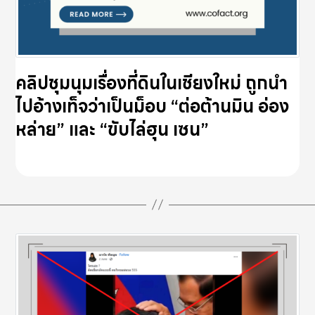
คลิปชุมนุมเรื่องที่ดินในเชียงใหม่ ถูกนำ
ไปอ้างเท็จว่าเป็นม็อบ “ต่อต้านมิน อ่อง
หล่าย” และ “ขับไล่ฮุน เซน”