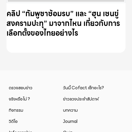
คลิป “กัมพูชาซ้อมรบ” และ “ฮุน เซนขู่
สงครามปะทุ” มาจากไหน เกี่ยวกับการ
เลือกตั้งของไทยอย่างไร
ตรวจสอบข่าว
วันนี้ Cofact เช็กอะไร?
จริงหรือไม่ ?
ข่าวลวงประจำสัปดาห์
กิจกรรม
บทความ
วิดีโอ
Journal