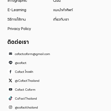
Infographic
Quiz
E-Learning
แนะนำคำศัพท์
วิธีการใช้งาน
เกี่ยวกับเรา
Privacy Policy
ติดต่อเรา
cofactcoform@gmail.com
@cofact
Cofact โคแฟค
@CofactThailand
Cofact Coform
CoFactThailand
@cofactthailand