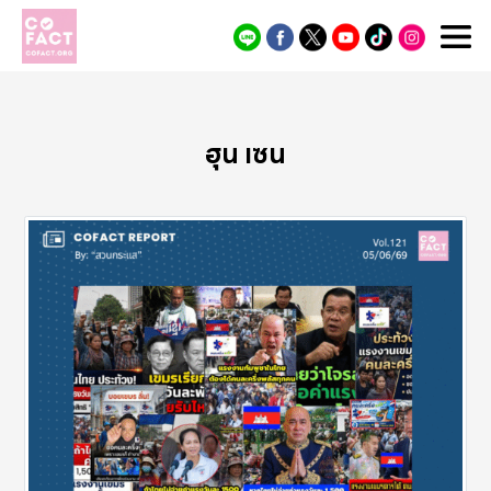
Cofact
ฮุน เซน