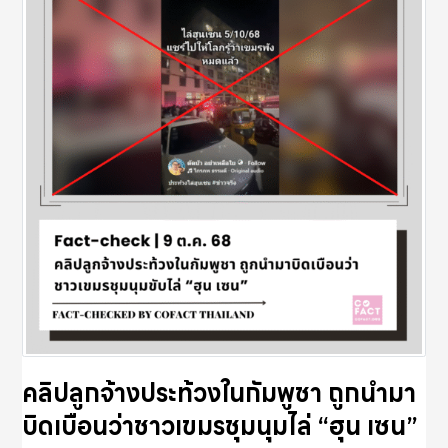
คลิปลูกจ้างประท้วงในกัมพูชา ถูกนำมา
บิดเบือนว่าชาวเขมรชุมนุมไล่ “ฮุน เซน”