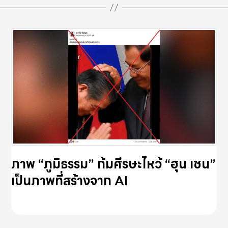
ภาพ “ภูมิธรรม” ก้มศีรษะไหว้ “ฮุน เซน”
เป็นภาพที่สร้างจาก AI