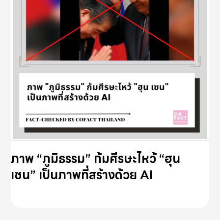
ภาพ “ภูมิธรรม” ก้มศีรษะไหว้ “ฮุน
เซน” เป็นภาพที่สร้างด้วย AI