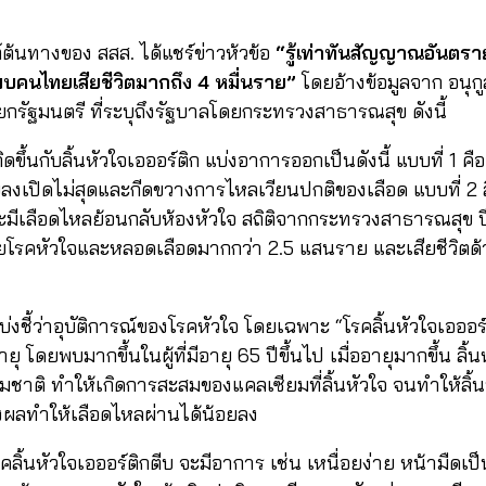
ต้นทางของ สสส. ได้แชร์ข่าวห้วข้อ
“
รู้เท่าทันสัญญาณอันตร
พบคนไทยเสียชีวิตมากถึง 4 หมื่นราย
”
โดยอ้างข้อมูลจาก อนุกู
ัฐมนตรี ที่ระบุถึงรัฐบาลโดยกระทรวงสาธารณสุข ดังนี้
ิดขึ้นกับลิ้นหัวใจเอออร์ติก แบ่งอาการออกเป็นดังนี้ แบบที่ 1 คือ
ลงเปิดไม่สุดและกีดขวางการไหลเวียนปกติของเลือด แบบที่ 2 ลิ้
ละมีเลือดไหลย้อนกลับห้องหัวใจ สถิติจากกระทรวงสาธารณสุข ป
ยโรคหัวใจและหลอดเลือดมากกว่า 2.5 แสนราย และเสียชีวิตด้ว
งชี้ว่าอุบัติการณ์ของโรคหัวใจ โดยเฉพาะ “โรคลิ้นหัวใจเอออร์ติ
ายุ โดยพบมากขึ้นในผู้ที่มีอายุ 65 ปีขึ้นไป เมื่ออายุมากขึ้น ลิ้
าติ ทำให้เกิดการสะสมของแคลเซียมที่ลิ้นหัวใจ จนทำให้ลิ้นหั
 ส่งผลทำให้เลือดไหลผ่านได้น้อยลง
ิ้นหัวใจเอออร์ติกตีบ จะมีอาการ เช่น เหนื่อยง่าย หน้ามืดเป็