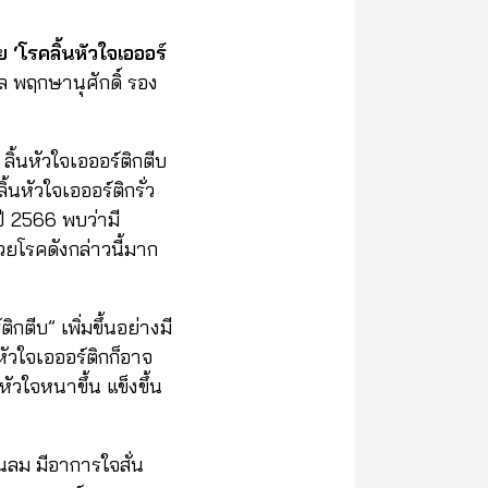
าย
‘
โรคลิ้นหัวใจเอออร์
ล พฤกษานุศักดิ์ รอง
 ลิ้นหัวใจเอออร์ติกตีบ
นหัวใจเอออร์ติกรั่ว
ี 2566 พบว่ามี
ยโรคดังกล่าวนี้มาก
กตีบ” เพิ่มขึ้นอย่างมี
นหัวใจเอออร์ติกก็อาจ
วใจหนาขึ้น แข็งขึ้น
นลม มีอาการใจสั่น