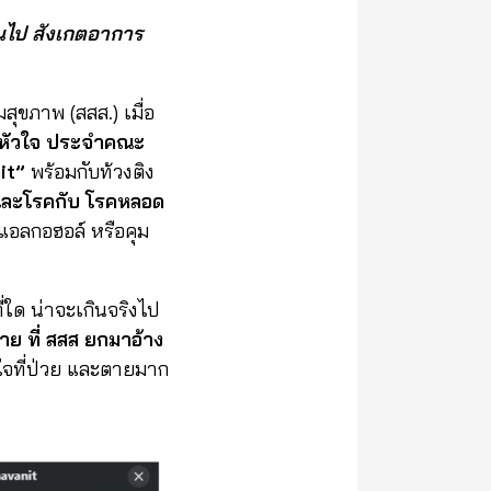
ึ้นไป สังเกตอาการ
ุขภาพ (สสส.) เมื่อ
คหัวใจ ประจำคณะ
n
it”
พร้อมกับท้วงติง
คนละโรคกับ โรคหลอด
แอลกอฮอล์ หรือคุม
ี่ใด น่าจะเกินจริงไป
ย ที่ สสส ยกมาอ้าง
ใจที่ป่วย และตายมาก