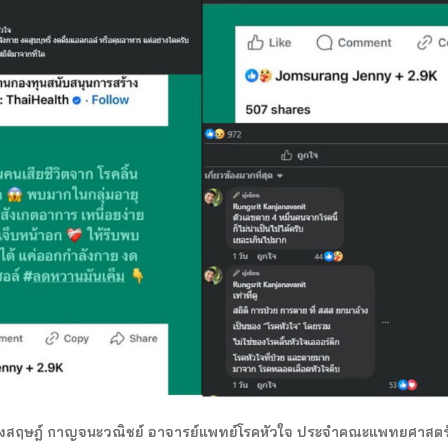
.รังสฤษฎ์ กาญจนะวณิชย์ อาจารย์แพทย์โรคหัวใจ ประจำคณะแพทยศาสตร์