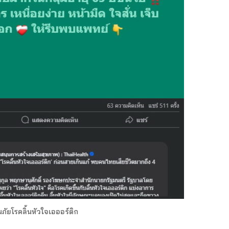
นภัยโรคลิ้นหัวใจเอออร์ติก