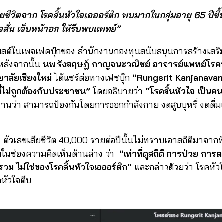
ยชีวิตจาก โรคลิ้นหัวใจเอออร์ติก พบมากในกลุ่มอายุ 65 ปีข
ใจสั่น เจ็บหน้าอก ให้รีบพบแพทย์
”
ต์ในเพจเฟศบุ๊กของ สำนักงานกองทุนสนับสนุนการสร้างเสริมส
งหลังจากนั้น
นพ.
รังสฤษฎ์ กาญจนะวณิชย์ อาจารย์แพทย์โร
าลัยเชียงใหม่
ได้แชร์ต่อทางเฟซบุ๊ก
“Rungsrit Kanjanava
ที่ไม่ถูกต้องกับประชาชน
”
โดยอธิบายว่า
“
โรคลิ้นหัวใจ เป็น
ฐานว่า สามารถป้องกันโดยการออกกำลังกาย งดสูบบุหรี่ งดดื่ม
่า ตัวเลขเสียชีวิต 40,000 รายต่อปีนั้นไม่ทราบเอาสถิติมาจากท
มในช่องความคิดเห็นด้านล่าง ว่า
“
เท่าที่ดูสถิติ การป่วย
การตา
วม ไม่ใช่ของโรคลิ้นหัวใจเอออร์ติก
”
และกล่าวด้วยว่า โรคหัว
หัวใจตีบ