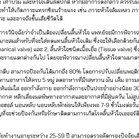
ท้า เท้าบวม และหัวใจเต้นผิดปกติ หากมีอาการดังกล่าว ควรร
าจทำให้เกิดภาวะแทรกซ้อนร้ายแรง เช่น ภาวะหัวใจล้มเหลว ภ
ะ และอาจถึงขั้นเสียชีวิตได้
้รับการวินิจฉัยว่าจำเป็นต้องเปลี่ยนลิ้นหัวใจ แพทย์จะมีการพิ
มาะสมสำหรับที่จะใส่ทดแทนลิ้นหัวใจเดิม ซึ่งจะให้เลือกด้วยกัน 2
cal valve) และ 2. ลิ้นหัวใจชนิดเนื้อเยื่อ (Tissue valve) ซึ่ง
ต่ละรายแตกต่างกันไป โดยจะพิจารณาเปลี่ยนลิ้นหัวใจตามมา
ติกตีบ สามารถป้องกันได้มากถึง 80% โดยการปรับเปลี่ยนพฤติ
ือกทานอาหารให้ครบ 5 หมู่ ลดอาหารที่มีรสหวาน มัน เค็ม อาร
ห้แจ่มใส ออกกำลังกาย ออกกำลังกายเป็นประจำอย่างน้อย 30
ากาศ หลีกเลี่ยงมลพิษทางอากาศและอากาศที่มีฝุ่นควัน ไม่สูบบุ
แอลกอฮอล์ นอนหลับ นอนหลับพักผ่อนให้เพียงพอ 7-9 ชั่วโมงต่อ
ัญที่จะช่วยป้องกันหรือรักษาติดตามการเกิดโรคลิ้นหัวใจเอออร
ัยทำงานอายุระหว่าง 25-59 ปี สามารถตรวจคัดกรองปัจจัยเสี่