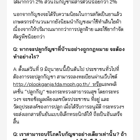
ได้มากกว่า 2% ส่วนในกัญชามีสารตัวนี้น้อยกว่า 2%
นอกจากกัญชงจะได้รับความนิยมในการสกัดเป็นยาแล้ว
เกษตรกรจำนวนมากยังนิยมนำกัญชงมาใช้ทำเส้นใยผ้า
เนื่องจากให้ปริมาณมากกว่าการปลูกฝ้าย และใช้ยากำจัด
ศัตรูพืชน้อยกว่า
Q: หากจะปลูกกัญชาที่บ้านอย่างถูกกฎหมาย จะต้อง
ทำอย่างไร?
A: ตั้งแต่วันที่ 9 มิถุนายนนี้เป็นต้นไป ประชาชนทั่วไปที่
ต้องการจะปลูกกัญชา สามารถลงทะเบียนผ่านเว็บไซต์
http://plookganja.fda.moph.go.th/ หรือ
แอพพลิ
เคชั่น “ปลูกกัญ” ของกระทรวงสาธารณสุข โดยกระทร
วงฯ จะขอข้อมูลเพียงเลขบัตรประชาชน ที่อยู่ และ
วัตถุประสงค์ของการปลูก เมื่อได้รับการอนุมัติ กระทรวงฯ
จะส่งเอกสารยืนยันแบบอิเล็กทรอนิกส์ให้ ถือเป็นอันเสร็จ
สิ้น
Q: เราสามารถบริโภคใบกัญชาอย่างเดียวเท่านั้น? ถ้า