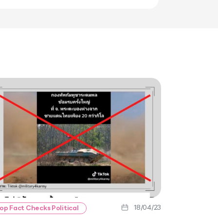
18/04/23
op Fact Checks Political