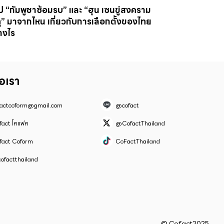
ป “กัมพูชาซ้อมรบ” และ “ฮุน เซนขู่สงคราม
ุ” มาจากไหน เกี่ยวกับการเลือกตั้งของไทย
างไร
่อเรา
factcoform@gmail.com
@cofact
fact โคแฟค
@CofactThailand
fact Coform
CoFactThailand
ofactthailand
© Cofact2025