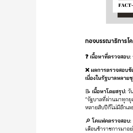
กองบรรณาธิการโ
❓ เนื้อหาที่ตรวจสอบ: 
❌ ผลการตรวจสอบข้อเท
เนื่องในรัฐบาลหลายช
📝
เนื้อหาโดยสรุป:
วั
“รัฐบาลที่ผ่านมาทุกยุ
หลายสิบปีก็ไม่มีอีกเ
🔎
โคแฟคตรวจสอบ:
เดือนข้าราชการมาอย่