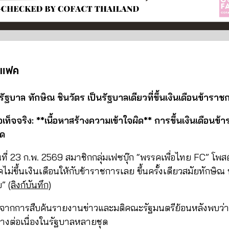
คแฟค
รัฐบาล ทักษิณ ชินวัตร เป็นรัฐบาลเดียวที่ขึ้นเงินเดือนข้ารา
็จจริง: **เนื้อหาสร้างความเข้าใจผิด** การขึ้นเงินเดือนข้
ุด
นที่ 23 ก.พ. 2569 สมาชิกกลุ่มเฟซบุ๊ก “พรรคเพื่อไทย FC” โพสต
คไม่ขึ้นเงินเดือนให้กับข้าราชการเลย ขึ้นครั้งเดียวสมัยทักษิ
ลย”
(ลิงก์บันทึก)
จากการสืบค้นรายงานข่าวและมติคณะรัฐมนตรีย้อนหลังพบว่ามี
างต่อเนื่องในรัฐบาลหลายชุด