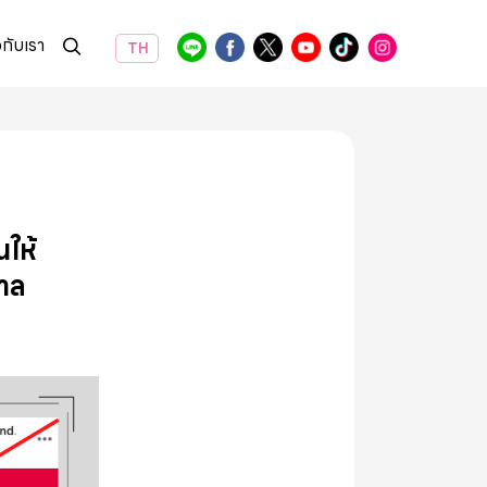
วกับเรา
TH
นให้
บาล