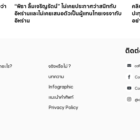
ว่า
“พิธา ลิ้มเจริญรัตน์” ไม่เคยประกาศว่าสนิทกับ
คลิ
อิหร่านและไม่เคยเสนอตัวเป็นผู้แทนไทยเจรจากับ
ปะท
อิหร่าน
อย่
ติดต
็กอะไร?
จริงหรือไม่ ?
co
บทความ
Co
Infographic
Co
แนะนำคำศัพท์
@c
Privacy Policy