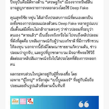
ปัจจุบันคือมิติทางด้าน
“
เศรษฐกิจ
“
เนื่องจากทรัพย์สิน
อาจสูญหายเพราะการหลอกลวงโดยใช้ Deep Fake
คุณสุทธิชัย หยุ่น ได้เล่าถึงประสบการณ์ที่ตนเองตกเป็น
เหยื่อของการปลอมแปลงตัวตน Deep Fake หลายรูปแบบ
เริ่มตั้งแต่มีเพื่อนไม่กล้าถามตรงๆ ว่าข่าวปลอมที่ระบุว่า
ตนเอง
“
ตายแล้ว
“
เป็นเรื่องจริงหรือไม่ ไปจนถึงคลิปปลอม
ที่ดังที่สุดคือ บทสัมภาษณ์กับผู้ว่าแบงก์ชาติ ที่มีการชักชวน
ให้ลงทุน นอกจากนี้ยังมีโฆษณาขายยาแก้ความดัน, ข่าว
ปลอมว่าถูกจับ, และรูปที่ถูกชกตาบวม มิจฉาชีพจะใช้วิธี
ตัดต่อเอาคลิปสัมภาษณ์จริงไปใส่ประโยคที่ต้องการหลอก
คน
ผลกระทบส่วนใหญ่ตกอยู่กับผู้ที่หลงเชื่อ โดย
เฉพาะ
“
ผู้ใหญ่
“
หรือกลุ่ม
“
เบบี้บูมเมอร์
“
ที่อยู่กับมือถือ
บ่อยและเห็นรูปแล้วเชื่อตามนั้นทันที