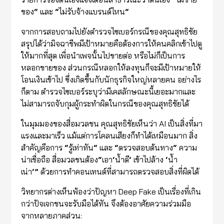
ของ
“
และ
“
ไม่รับจ้างแบรนด์ไหน
“
จากการสอบถามไปยังตำรวจไซเบอร์กรณีของคุณสุทธิชัย
สรุปได้ว่ามิจฉาชีพมีเป้าหมายคือต้องการให้คนคลิกเข้าไปดู
ให้มากที่สุด เพื่อนำเพจนั้นไปขายต่อ หรือไม่ก็เป็นการ
หลอกขายของ ส่วนกรณีหลอกให้ลงทุนก็จะมีเป้าหมายให้
โอนเงินเข้าไป ซึ่งเกิดขึ้นกับนักธุรกิจใหญ่หลายคน อย่างไร
ก็ตาม ตำรวจไซเบอร์ระบุว่ามีเคสลักษณะนี้เยอะมากและ
ไม่สามารถจับกุมผู้กระทำผิดในกรณีของคุณสุทธิชัยได้
ในมุมมองของสื่อมวลชน คุณสุทธิชัยเห็นว่า AI เป็นสิ่งที่มา
แรงและมาเร็ว แม้แต่การโคลนเสียงก็ทำได้เหมือนมาก สิ่ง
สำคัญคือการ
“
รู้เท่าทัน
“
และ
“
ตรวจสอบต้นทาง
“
ความ
น่าเชื่อถือ สื่อมวลชนต้อง
“
เอา
‘
น้ำดี
‘
เข้าไปล้าง
‘
น้ำ
เน่า
‘”
ด้วยการทำคอนเทนต์ที่สามารถตรวจสอบสิ่งที่ผิดได้
วิทยากรต่างเห็นพ้องว่าปัญหา Deep Fake เป็นเรื่องที่เกิน
กว่าปัจเจกชนจะรับมือได้ทัน จึงต้องอาศัยความร่วมมือ
จากหลายภาคส่วน: