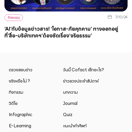
7/10/24
กิจกรรม
‘AI’กับข้อมูลข่าวสาร! ‘โอกาส-ภัยคุกคาม’ ทางออกอยู่
ที่‘สื่อ-บริษัทเทคฯ’ต้องชัดเรื่อง‘จริยธรรม’
ตรวจสอบข่าว
วันนี้ Cofact เช็กอะไร?
จริงหรือไม่ ?
ข่าวลวงประจำสัปดาห์
กิจกรรม
บทความ
วิดีโอ
Journal
Infographic
Quiz
E-Learning
แนะนำคำศัพท์