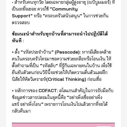
• สำหรับคนทุกวัย โดยเฉพาะกลุ่มผู้สูงอายุ (เบบี้บูมเมอร์) ที่
เป็นเหยื่อเยอะ ควรใช้
“Community
Support”
หรือ
“
ครอบครัวสนับสนุน
“
ในการช่วยกัน
ตรวจสอบ
ข้อแนะนำสำหรับทุกบ้านที่สามารถนำไปปฏิบัติได้
ทันที :
•
ตั้ง
“
รหัสประจำบ้าน
” (Passcode):
หากมีเสียงคล้าย
คนในครอบครัวโทรมาขอความช่วยเหลือหรือโอนเงิน
ให้
ตั้งคำถามที่เป็น
“
รหัสลับ
”
ที่รู้กันเฉพาะคนในบ้าน
เพื่อใช้
ยืนยันตัวตนก่อนวิธีนี้จะช่วยให้เกิดความตื่นตัวและฝึก
นิสัยให้คิดวิเคราะห์
(Critical Thinking)
ก่อนเชื่อ
•
หลักการของ
COFACT:
สโลแกนสำคัญในการรับมือกับ
ข้อมูลข่าวสารปลอมในยุคนี้คือ
“
อย่าเพิ่งเชื่อ
อย่าเพิ่ง
แชร์
อย่าเพิ่งโอน
”
เพราะการโอนเงินไปแล้วยากที่จะได้
กลับคืนมา