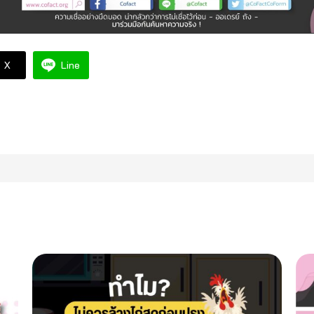
X
Line