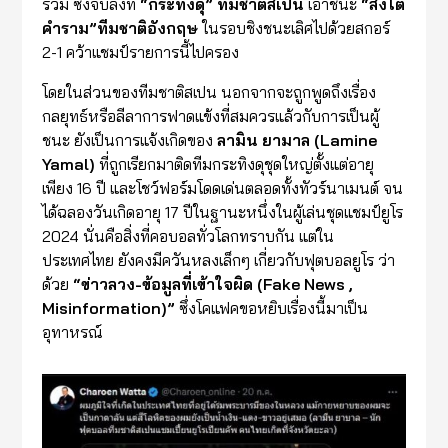
ร่วม ซึ่งจบลงที่
“
กระทิงดุ
”
ทีมชาติสเปน
เอาชนะ
“
สิงโต
คำราม
”
ทีมชาติอังกฤษ
ในรอบชิงชนะเลิศไปด้วยสกอร์
2-1 คว้าแชมป์รายการนี้ไปครอง
โดยในส่วนของทีมชาติสเปน นอกจากจะถูกพูดถึงเรื่อง
กลยุทธ์หรือลีลาการฟาดแข้งที่สมควรแล้วกับการเป็นผู้
ชนะ ยังเป็นการแจ้งเกิดของ
ลามิน ยามาล (Lamine
Yamal)
ที่ถูกเรียกมาติดทีมกระทิงดุชุดใหญ่ตั้งแต่อายุ
เพียง 16 ปี และโชว์ฟอร์มโดดเด่นตลอดทั้งทัวร์นาเมนต์ จน
ได้ฉลองวันเกิดอายุ 17 ปีในฐานะหนึ่งในผู้เล่นชุดแชมป์ยูโร
2024 นั่นคือสิ่งที่คอบอลทั่วโลกทราบกัน แต่ใน
ประเทศไทย ยังคงมีควันหลงเล็กๆ เกี่ยวกับฟุตบอลยูโร ว่า
ด้วย
“ข่าวลวง-ข้อมูลที่เข้าใจผิด (Fake News ,
Misinformation)”
ซึ่งโคแฟคขอหยิบเรื่องนี้มาเป็น
อุทาหรณ์