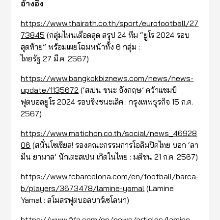
อ้างอิง
https://www.thairath.co.th/sport/eurofootball/27
73845
(กลุ่มไหนเดือดสุด สรุป 24 ทีม “ยูโร 2024 รอบ
สุดท้าย” พร้อมเผยโฉมหน้าทั้ง 6 กลุ่ม :
ไทยรัฐ 27 มี.ค. 2567)
https://www.bangkokbiznews.com/news/news-
update/1135672
(‘สเปน ชนะ อังกฤษ’ คว้าแชมป์
ฟุตบอลยูโร 2024 รอบชิงชนะเลิศ : กรุงเทพธุรกิจ 15 ก.ค.
2567)
https://www.matichon.co.th/social/news_46928
06
(สนั่นโซเชียล! รองคณะกรรมการโอลิมปิคไทย บอก ‘ลา
มีน ยามาล’ นักเตะสเปน เกิดในไทย : มติชน 21 ก.ค. 2567)
https://www.fcbarcelona.com/en/football/barca-
b/players/3673478/lamine-yamal
(Lamine
Yamal : สโมสรฟุตบอลบาร์เซโลนา)
https://www.fifa.com/en/news/articles/lamine-