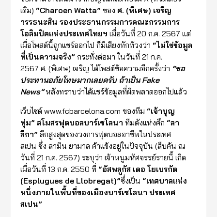
เดิม)
“
Charoen Watta
”
ของ
ศ.
(พิเศษ) เจริญ
วรรธนะสิน รองประธานกรรมการคณะกรรมการ
โอลิมปิคแห่งประเทศไทยฯ
เมื่อวันที่ 20 ก.ค. 2567 แต่
เมื่อโพสต์นี้ถูกแชร์ออกไป ก็มีเสียงทักท้วงว่า
“
ไม่ใช่ข้อมูล
ที่เป็นความจริง
”
กระทั่งต่อมา ในวันที่ 21 ก.ค.
2567 ศ. (พิเศษ) เจริญ ได้โพสต์ข้อความอีกครั้งว่า
“
ขอ
ประทานอภัยโทษมากเลยครับ ถ้าเป็น
Fake
News”
หลังทราบว่าได้แชร์ข้อมูลที่ผิดพลาดออกไปแล้ว
เว็บไซต์ www.fcbarcelona.com ของทีม
“
เจ้าบุญ
ทุ่ม
”
สโมสรฟุตบอล
บาร์เซโลนา
ทีมดังแห่งศึก
“
ลา
ลีกา
”
ลีกสูงสุดของวงการฟุตบอลอาชีพในประเทศ
สเปน ซึ่ง ลามิน ยามาล ค้าแข้งอยู่ในปัจจุบัน (สืบค้น ณ
วันที่ 21 ก.ค. 2567) ระบุว่า เจ้าหนูมหัศจรรย์รายนี้ เกิด
เมื่อวันที่ 13 ก.ค. 2550 ที่
“
อัสพลูกัส เดอ โยเบรกัต
(
Esplugu
es de Llobregat)”
ซึ่งเป็น
“
เทศบาล
แห่ง
หนึ่งภายในพื้นที่ของเมืองบาร์เซโลนา ประเทศ
สเปน
”