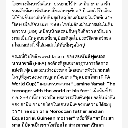
โดยทางทีมบาร์เซโลนา บรรยายไว้ว่า ลามีน ยามาล เข้า
ร่วมกับทีมบาร์เซโลนาตั้งแต่อายุเพียง 7 ปี และได้รับเลือก
ให้ข้ามขั้นมาเล่นกับทีมชุดใหญ่ของสโมสร ในวัยเพียง 15
ปีเศษ เมื่อเดือน เม.ย. 2566 โดยไม่ต้องผ่านการเล่นในทีม
เยาวชน (U19) เหมือนนักเตะคนอื่นๆ จึงถือว่า ลามิน ยา
มาล เป็นนักฟุตบอลที่อายุน้อยที่สุดในประวัติศาสตร์ของ
สโมสรแห่งนี้ ที่ได้ลงเล่นให้กับทีมชุดใหญ่
ขณะที่เว็บไซต์ www.fifa.com ของ
สหพันธ์ฟุตบอล
นานาชาติ (FIFA)
องค์กรที่ดูแลมาตรฐานการจัดการ
แข่งขันฟุตบอลระหว่างประเทศ โดยเฉพาะทัวร์นาเมนต์
ใหญ่ที่สุดของวงการลูกหนังอย่าง
“ฟุตบอลโลก (FIFA
World Cup)”
เผยแพร่บทความ
“Lamine Yamal: The
teenager with the world at his feet”
เมื่อวันที่ 8
ก.ค. 2567 เนื้อหาว่าด้วยพรสวรรค์ในเชิงฟุตบอลอันน่าทึ่ง
ของ ลามิน ยามาล โดยในตอนหนึ่งของบทความ ได้ระบุ
ว่า
“The son of a Moroccan father and an
Equatorial Guinean mother”
หรือก็คือ
“ลามิน ยา
มาล มีบิดาเป็นชาวโมร็อกโก ส่วนมารดาเป็นชา