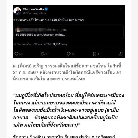
ศ. (พิเศษ) เจริญ วรรธนะสินโพสต์ข้อความขอโทษ ในวันที่
21 ก.ค. 2567 หลังทราบว่าเข้าใจผิดกรณีแชร์ข่าวเรื่อง ลา
มิน ยามาลเกิดใน จ.ยะลา ประเทศไทย
“
ผมภูมิใจที่เกิดในประเทศไทย ที่อยู่ใต้ร่มพระบารมีของ
ในหลวง แม้กายหยาบของผมจะเป็นกาตาลัน แต่สี
โลหิตของผมยังเป็นน้ำเงิน-แดง-ขาวอยู่เสมอ (ลามีน
ยาบาล
–
นักฟุตบอลทีมชาติสเปนแชมเปี้ยนยูโรเปีย
นคัพ คนไทยเ
กิดที่จังหวัดยะลา)
”
ข้อความข้างต้นมาจากบัญชีแพลตฟอร์ม X (ทวิตเตอร์