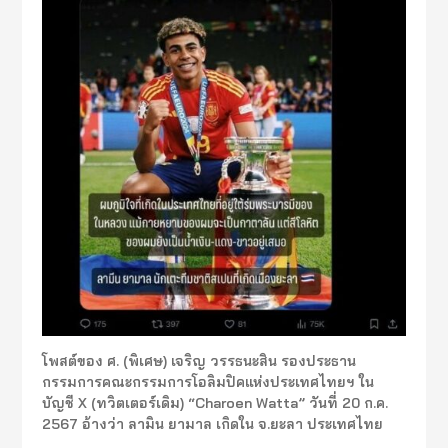
โพสต์ของ ศ. (พิเศษ) เจริญ วรรธนะสิน รองประธาน
กรรมการคณะกรรมการโอลิมปิคแห่งประเทศไทยฯ ใน
บัญชี X (ทวิตเตอร์เดิม) “Charoen Watta” วันที่ 20 ก.ค.
2567 อ้างว่า ลามิน ยามาล เกิดใน จ.ยะลา ประเทศไทย