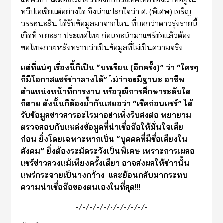
ทวีปเอเชียแต่อย่างใด จึงน่าแปลกใจว่า ศ. (พิเศษ) เจริญ
วรรธนะสิน ได้รับข้อมูลมาจากไหน ที่บอกว่าดาวรุ่งรายนี้
เกิดที่ จ.ยะลา ประเทศไทย ก่อนจะนำมาแชร์ต่อแล้วต้อง
ขอโทษภายหลังทราบว่าเป็นข้อมูลที่ไม่เป็นความจริง
แต่ที่แน่ๆ เรื่องนี้ก็เป็น
“
บทเรียน (อีกครั้ง)
”
ว่า
“
ใครๆ
ก็มีโอกาสแชร์ข่าวลวงได้
”
ไม่ว่าจะมีฐานะ อาชีพ
ตำแหน่งหน้าที่การงาน หรือวุฒิการศึกษาระดับใด
ก็ตาม ดังนั้นก็ต้องย้ำกันเสมอว่า
“
เช็คก่อนแชร์
”
ได้
รับข้อมูลข่าวสารอะไรมาอย่าเพิ่งรีบส่งต่อ พยายาม
ตรวจสอบกับแหล่งข้อมูลที่น่าเชื่อถือให้ม
ั่นใจเสีย
ก่อน
ยิ่ง
โดยเฉพาะหากเป็น
“
บุคคลที่มีชื่อเสียงใน
สังคม
”
ยิ่งต้องระมัดระวังเป็นพิเศษ เพราะการเผลอ
แชร์ข่าวลวงแม้เพียงครั้งเดียว อาจส่งผลให้ข่าวนั้น
แพร่กระจายเป็นวงกว้าง และย้อนกลับมากระทบ
ความน่าเชื่อ
ถือ
ของตนเองในที่สุด
!!!
-/-/-/-/-/-/-/-/-/-/-