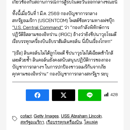
เกี่ยวข้องกับสถานการณ์การสู้รบในตะวันออกกลางขณะนี้
ทั้งนี้เมื่อวันที่ 1 มี.ค. 2569 กองบัญชาการกลาง
สหรัฐอเมริกา (USCENTCOM) โพสต์ข้อความทางเฟซบุ๊ก
“U.S. Central Command”
ว่า “กองกำลังพิทักษ์การ
ปฏิวัติอิสลามของอิหร่าน (IRGC) อ้างว่ายิงขีปนาวุธโจมตี
เรือบรรทุกเครื่องบินอับราฮัมลินคอล์น นี่เป็นเรื่องโกหก”
“[เรือ] ลินคอล์นไม่ได้ถูกโจมตี ขีปนาวุธไม่ได้เฉียดเข้าใกล้
เลยด้วยซ้ำ ลินคอล์นยังคงสนับสนุนปฏิบัติการของกอง
บัญชาการกลางฯ ในการปกป้องชาวอเมริกันจากภัย
คุกคามของอิหร่าน” กองบัญชาการกลางสหรัฐฯ ระบุ
428
cofact
,
Getty Images
,
USS Abraham Lincoln
,
Tags
สหรัฐอเมริกา
,
เรือบรรทุกเครื่องบิน
,
โคแฟค