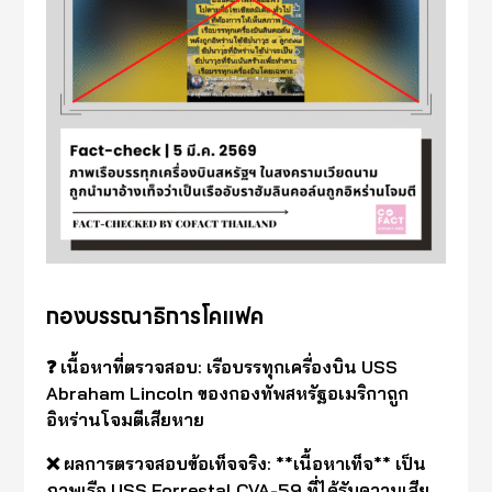
กองบรรณาธิการโคแฟค
❓ เนื้อหาที่ตรวจสอบ: เรือบรรทุกเครื่องบิน USS
Abraham Lincoln ของกองทัพสหรัฐอเมริกาถูก
อิหร่านโจมตีเสียหาย
❌ ผลการตรวจสอบข้อเท็จจริง: **เนื้อหาเท็จ** เป็น
ภาพเรือ USS Forrestal CVA-59 ที่ได้รับความเสีย