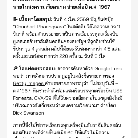
หายในสงครามเวียดนาม ถ่ายเมื่อปี ค.ศ. 1967
📝 เนื้อหาโดยสรุป:
วันที่ 4 มี.ค. 2569 บัญชีเฟซบุ๊ก
“Chuchart Phaengsara” โพสต์คลิปวิดีโอความยาว 11
วินาที พร้อมคำบรรยายว่าเป็นภาพเรือบรรทุกเครื่องบิน
ยูเอสเอสอับราฮัมลินคอล์นของสหรัฐฯ ที่ถูกอิหร่านใช้
ขีปนาวุธ 4 ลูกถล่ม คลิปนี้มียอดรับชมมากกว่า 4.5 แสน
ครั้งและแชร์ต่อมากกว่า 220 ครั้ง ณ วันที่ 5 มี.ค.
🔎 โคแฟคตรวจสอบ:
จากการค้นหาด้วย Google Lens
พบว่า ภาพดังกล่าวปรากฏอยู่ในคลังซื้อขายภาพของ
Getty Images
คำบรรยายภาพระบุว่า “ไม่ระบุวันที่ –
ค.ศ.1967: ทีมช่างกำลังซ่อมแซมเรือบรรทุกเครื่องบิน USS
Forrestal CVA-59 ที่ได้รับความเสียหายในเหตุเพลิงไหม้
บริเวณอ่าวตังเกี๋ยระหว่างสงครามเวียดนาม” ถ่ายโดย
Dick Swanson
ภาพนี้จึงไม่ใช่ภาพเรือบรรทุกเครื่องบินอับราฮัมลินคอล์น
และเป็นภาพที่ถ่ายตั้งแต่เมื่อ 60 ปีที่แล้ว ไม่มีความ