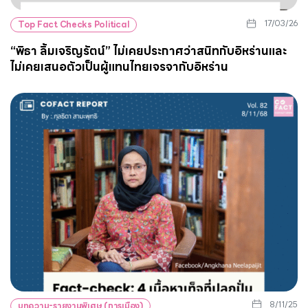
17/03/26
Top Fact Checks Political
“พิธา ลิ้มเจริญรัตน์” ไม่เคยประกาศว่าสนิทกับอิหร่านและ
ไม่เคยเสนอตัวเป็นผู้แทนไทยเจรจากับอิหร่าน
8/11/25
บทความ-รายงานพิเศษ (การเมือง)