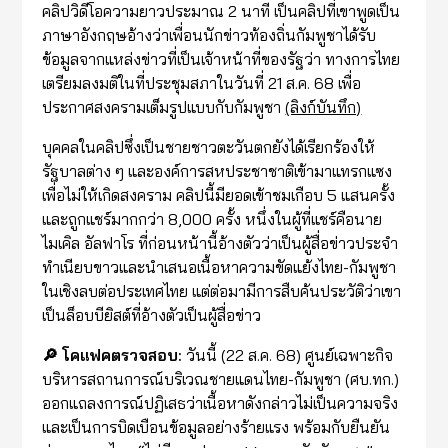
คลิปวิดีโอความยาวประมาณ 2 นาที เป็นคลิปที่เขาพูดเป็น
ภาษาอังกฤษอ้างว่าเพื่อนนักข่าวท้องถิ่นกัมพูชาได้รับ
ข้อมูลจากแหล่งข่าวที่เป็นเจ้าหน้าที่ของรัฐว่า ทางการไทย
เตรียมลงมติในที่ประชุมสภาในวันที่ 21 ส.ค. 68 เพื่อ
ประกาศสงครามเต็มรูปแบบกับกัมพูชา
(ลิงก์บันทึก)
บุคคลในคลิปซึ่งเป็นชายชาวตะวันตกยังได้เรียกร้องให้
รัฐบาลต่าง ๆ และองค์การสหประชาชาติเข้ามาแทรกแซง
เพื่อไม่ให้เกิดสงคราม คลิปนี้มียอดเข้าชมเกือบ 5 แสนครั้ง
และถูกแชร์มากกว่า 8,000 ครั้ง หนึ่งในผู้ที่แชร์คือนาย
ไมเคิล อัลฟาโร ที่ก่อนหน้านี้อ้างตัวว่าเป็นผู้สื่อข่าวประจำ
ทำเนียบขาวและนำเสนอเนื้อหาความขัดแย้งไทย-กัมพูชา
ในเชิงลบต่อประเทศไทย แต่ต่อมามีการสืบค้นประวัติว่าเขา
เป็นล็อบบียิสต์ที่อ้างตัวเป็นผู้สื่อข่าว
🔎 โคแฟคตรวจสอบ:
วันนี้ (22 ส.ค. 68) ศูนย์เฉพาะกิจ
บริหารสถานการณ์บริเวณชายแดนไทย-กัมพูชา (ศบ.ทก.)
ออกแถลงการณ์ปฏิเสธว่าเนื้อหาดังกล่าวไม่เป็นความจริง
และเป็นการบิดเบือนข้อมูลอย่างร้ายแรง พร้อมกับยืนยัน