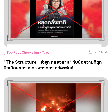
25/07/25
Top Fact Checks ไทย - กัมพูชา
“The Structure – เจ๊จุก คลองสาม” กับข้อความที่ถูก
บิดเบือนของ ศ.ดร.พวงทอง ภวัครพันธุ์