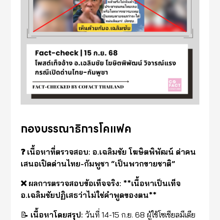
กองบรรณาธิการโคแฟค
❓ เนื้อหาที่ตรวจสอบ: อ.เฉลิมชัย โฆษิตพิพัฒน์ ด่าคน
เสนอเปิดด่านไทย-กัมพูชา “เป็นพวกขายชาติ”
❌ ผลการตรวจสอบข้อเท็จจริง: **เนื้อหาเป็นเท็จ
อ.เฉลิมชัยปฏิเสธว่าไม่ใช่คำพูดของตน**
📝
เนื้อหาโดยสรุป:
วันที่ 14-15 ก.ย. 68 ผู้ใช้โซเชียลมีเดีย