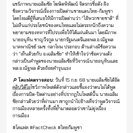
แชร์ภาพนายเฉลิมชัย โฆษิตพิพัฒน์ จิตรกรชื่อดัง ฝัง
ข้อความวิจารณ์เรื่องการเปิดด่านชายแดนไทย-กัมพูชา
โดยโจมตีผู้ที่เสนอให้มีการเปิดด่านว่า “ไอ้พวกขายชาติ” ที่
ไม่เห็นแก่ประโยชน์ของคนไทยและไม่ตระหนักถึงความ
พยายามของทหารที่ไปรบเพื่อให้ได้แผ่นดินมา โดยมีภาพ
นายอนุทิน ชาญวีรกูล นายกรัฐมนตรีและพล.อ.ณัฐพล
นาคพาณิชย์ รมช. กลาโหม ประกอบ ด้านล่างมีข้อความ
ว่า “เห็นด้วยกับ อ.เฉลิมชัย” ทำให้เข้าใจว่าข้อความดัง
กล่าวเป็นคำพูดของนายเฉลิมชัยที่วิจารณ์นายอนุทินและ
พล.อ.ณัฐพล ด้วยถ้อยคำรุนแรง
🔎
โคแฟคตรวจสอบ:
วันที่ 15 ก.ย. 68 นายเฉลิมชัยได้อัด
คลิปวิดีโอ
โชว์ภาพโพสต์ดังกล่าวและชี้แจงว่าตนไม่ได้พูด
เรื่องการเปิด-ปิดด่านอย่างที่ปรากฏในโพสต์นั้น นายเฉลิม
ชัยกล่าวด้วยว่าที่ผ่านมา เขาถูกนำไปอ้างเท็จว่าพูดวิจารณ์
การเมืองหลายครั้งทั้งที่ย้ำมาตลอดว่าเขาไม่ยุ่งเรื่อง
การเมือง
#โคแฟค #FactCheck #ไทยกัมพูชา