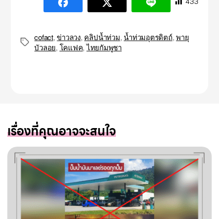
433
cofact
,
ข่าวลวง
,
คลิปน้ำท่วม
,
น้ำท่วมอุตรดิตถ์
,
พายุ
Tags
บัวลอย
,
โคแฟค
,
ไทยกัมพูชา
เรื่องที่คุณอาจจะสนใจ