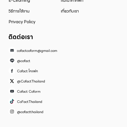
E-Learning
แนะนำคำศัพท์
วิธีการใช้งาน
เกี่ยวกับเรา
Privacy Policy
ติดต่อเรา
cofactcoform@gmail.com
@cofact
Cofact โคแฟค
@CofactThailand
Cofact Coform
CoFactThailand
@cofactthailand