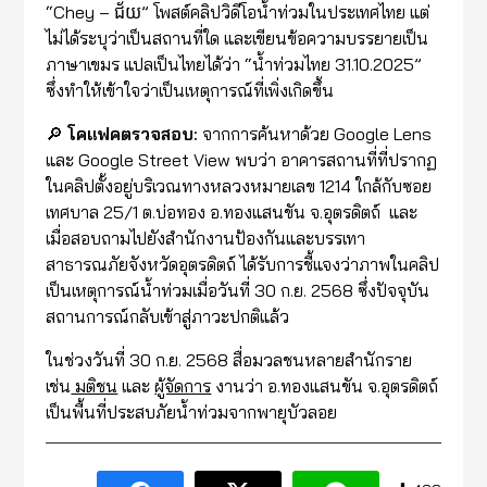
“Chey – ជ័យ” โพสต์คลิปวิดีโอน้ำท่วมในประเทศไทย แต่
ไม่ได้ระบุว่าเป็นสถานที่ใด และเขียนข้อความบรรยายเป็น
ภาษาเขมร แปลเป็นไทยได้ว่า “น้ำท่วมไทย 31.10.2025”
ซึ่งทำให้เข้าใจว่าเป็นเหตุการณ์ที่เพิ่งเกิดขึ้น
🔎
โคแฟคตรวจสอบ:
จากการค้นหาด้วย Google Lens
และ Google Street View พบว่า อาคารสถานที่ที่ปรากฏ
ในคลิปตั้งอยู่บริเวณทางหลวงหมายเลข 1214 ใกล้กับซอย
เทศบาล 25/1 ต.บ่อทอง อ.ทองแสนขัน จ.อุตรดิตถ์ และ
เมื่อสอบถามไปยังสำนักงานป้องกันและบรรเทา
สาธารณภัยจังหวัดอุตรดิตถ์ ได้รับการชี้แจงว่าภาพในคลิป
เป็นเหตุการณ์น้ำท่วมเมื่อวันที่ 30 ก.ย. 2568 ซึ่งปัจจุบัน
สถานการณ์กลับเข้าสู่ภาวะปกติแล้ว
ในช่วงวันที่ 30 ก.ย. 2568 สื่อมวลชนหลายสำนักราย
เช่น
มติชน
และ
ผู้จัดการ
งานว่า อ.ทองแสนขัน จ.อุตรดิตถ์
เป็นพื้นที่ประสบภัยน้ำท่วมจากพายุบัวลอย