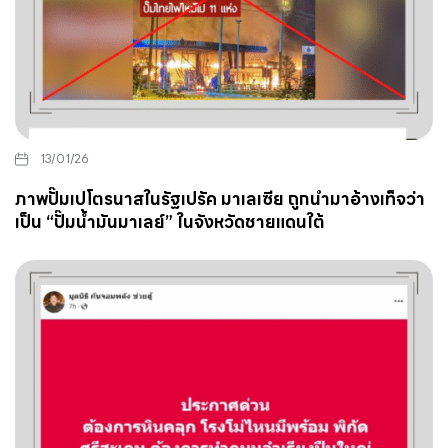
13/01/26
ภาพปั๊มเปโตรนาสในรัฐเปรัค มาเลเซีย ถูกนำมาอ้างเท็จว่า
เป็น “ปั๊มน้ำมันมาเลย์” ในจังหวัดชายแดนใต้