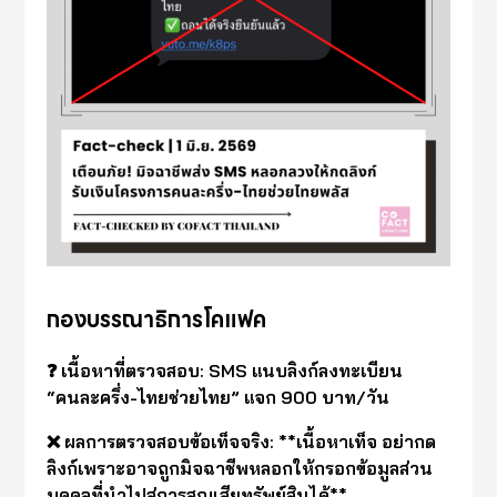
กองบรรณาธิการโคแฟค
❓ เนื้อหาที่ตรวจสอบ: SMS แนบลิงก์ลงทะเบียน
“คนละครึ่ง-ไทยช่วยไทย” แจก 900 บาท/วัน
❌ ผลการตรวจสอบข้อเท็จจริง: **เนื้อหาเท็จ อย่ากด
ลิงก์เพราะอาจถูกมิจฉาชีพหลอกให้กรอกข้อมูลส่วน
บุคคลที่นำไปสู่การสูญเสียทรัพย์สินได้**