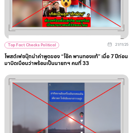
21/11/25
Top Fact Checks Political
โพสต์เฟซบุ๊กนำคำพูดของ “โอ๊ค พานทองแท้” เมื่อ 7 ปีก่อน
มาบิดเบือนว่าพร้อมเป็นนายกฯ คนที่ 33