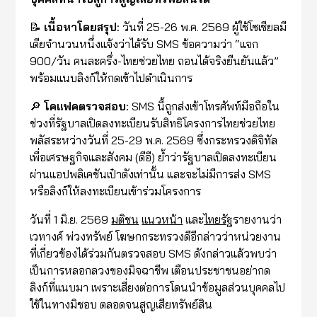
📝
เนื้อหาโดยสรุป:
วันที่ 25-26 พ.ค. 2569 ผู้ใช้โซเชียลมี
เดียจำนวนหนึ่งแจ้งว่าได้รับ SMS ข้อความว่า “แจก
900/วัน คนละครึ่ง-ไทยช่วยไทย ถอนได้จริงยืนยันแล้ว”
พร้อมแนบลิงก์ให้กดเข้าไปดำเนินการ
🔎
โคแฟคตรวจสอบ:
SMS นี้ถูกส่งเข้าโทรศัพท์มือถือใน
ช่วงที่รัฐบาลเปิดลงทะเบียนรับสิทธิโครงการไทยช่วยไทย
พลัสระหว่างวันที่ 25-29 พ.ค. 2569 ซึ่งกระทรวงดิจิทัล
เพื่อเศรษฐกิจและสังคม (ดีอี) ย้ำว่ารัฐบาลเปิดลงทะเบียน
ผ่านแอปพลิเคชันเป๋าตังเท่านั้น และจะไม่มีการส่ง SMS
หรือลิงก์ให้ลงทะเบียนเข้าร่วมโครงการ
วันที่ 1 มิ.ย. 2569
มติชน
แนวหน้า
และ
ไทยรัฐ
รายงานว่า
เวทางค์ พ่วงทรัพย์ โฆษกกระทรวงดีอีกล่าวว่าหน่วยงาน
ที่เกี่ยวข้องได้ร่วมกันตรวจสอบ SMS ดังกล่าวแล้วพบว่า
เป็นการหลอกลวงของมิจฉาชีพ เตือนประชาชนอย่ากด
ลิงก์ที่แนบมา เพราะเสี่ยงต่อการโดนนำข้อมูลส่วนบุคคลไป
ใช้ในทางมิชอบ ตลอดจนสูญเสียทรัพย์สิน