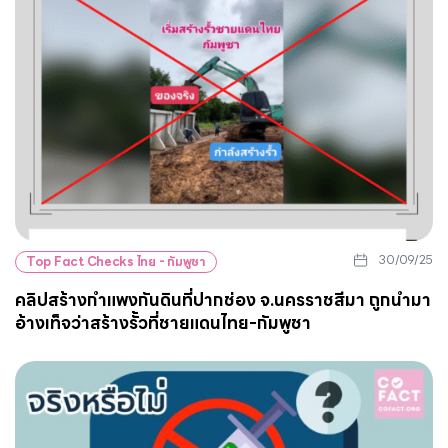
30/09/25
Top Fact Checks ไทย - กัมพูชา
คลิปสร้างกำแพงกันดินที่ปากช่อง จ.นครราชสีมา ถูกนำมา
อ้างเท็จว่าสร้างรั้วที่ชายแดนไทย-กัมพูชา