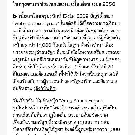
ในกรุงซานา ประเทศเยเมน เมื่อเดือน เม.ย.2558
📝
เนื้อหาโดยสรุป:
วันที่ 15 มี.ค. 2569 บัญชีติ๊กตอก
“webmaster.enginee” โพสต์คลิปวิดีโอความยาวเกือบ 1
นาที เป็นภาพการระเบิดรุนแรงมีกลุ่มควันขนาดใหญ่ลอย
ขึ้นสู่ท้องฟ้า ฝังข้อความว่า “ข่าวด่วนที่สุด สหรัฐทิ้งระเบิด
หนักสุดกว่า 14,000 กิโลกรัมใส่ฐานทัพอิหร่าน” เสียง
บรรยายระบุว่าสหรัฐฯ ทิ้งระเบิดใส่โรงงานเสริมสมรรถนะ
แร่ยูเรเนียมฟอร์โดวและนาตันซ์ใต้ภูเขาทางตอนเหนือของ
อิหร่าน ทำให้เกิดแรงสั่นสะเทือน 3 ริกเตอร์ในรัศมี 20
กิโลเมตร และติดแฮชแท็กที่ทำให้เข้าใจว่าเป็นเหตุการณ์ที่
เกี่ยวข้องกับการสู้รบระหว่างสหรัฐอเมริกาและอิสราเอล
กับอิหร่าน
(ลิงก์บันทึก)
วันเดียวกัน บัญชีเฟซบุ๊ก “Army Armed Forces
ยุทโธปกรณ์กองทัพ” โพสต์ภาพระเบิดขนาดใหญ่ซึ่งเป็น
ภาพเดียวกับที่ปรากฏในคลิป บรรยายด้วยข้อความ
เดียวกันว่าสหรัฐฯ ทิ้งระเบิดขนาด 14,000 กก. ถล่ม
บังเกอร์อิหร่านที่อยู่ใต้ภูเขา โพสต์นี้ถูกแชร์มากกว่า 1,000