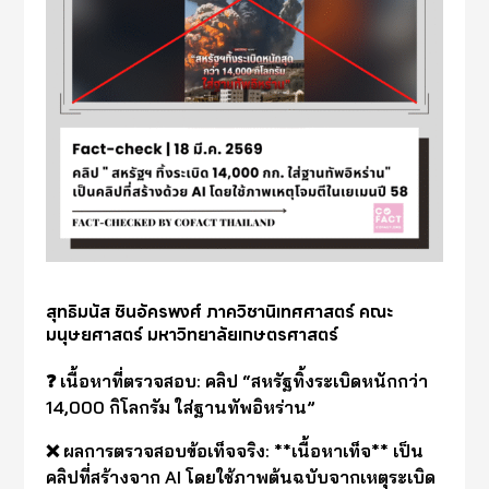
สุทธิมนัส ชินอัครพงศ์ ภาควิชานิเทศศาสตร์ คณะ
มนุษยศาสตร์ มหาวิทยาลัยเกษตรศาสตร์
❓ เนื้อหาที่ตรวจสอบ: คลิป “สหรัฐทิ้งระเบิดหนักกว่า
14,000 กิโลกรัม ใส่ฐานทัพอิหร่าน”
❌ ผลการตรวจสอบข้อเท็จจริง: **เนื้อหาเท็จ** เป็น
คลิปที่สร้างจาก AI โดยใช้ภาพต้นฉบับจากเหตุระเบิด