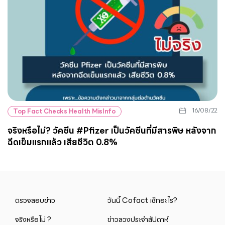
16/08/22
Top Fact Checks Health MisInfo
จริงหรือไม่? วัคซีน #Pfizer เป็นวัคซีนที่มีสารพิษ หลังจาก
ฉีดเข็มแรกแล้ว เสียชีวิต 0.8%
ตรวจสอบข่าว
วันนี้ Cofact เช็กอะไร?
จริงหรือไม่ ?
ข่าวลวงประจำสัปดาห์