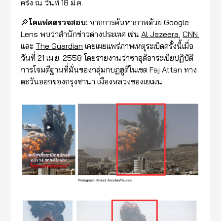
ครั้ง ณ วันที่ 18 มี.ค.
🔎
โคแฟคตรวจสอบ:
จากการค้นหาภาพด้วย Google
Lens พบว่าสำนักข่าวต่างประเทศ เช่น
Al Jazeera
,
CNN
,
และ
The Guardian
เคยเผยแพร่ภาพเหตุระเบิดครั้งนี้เมื่อ
วันที่ 21 เม.ย. 2558 โดยรายงานว่าซาอุดิอาระเบียปฏิบัติ
การโจมตีฐานที่มั่นของกลุ่มกบฏฮูตีในเขต Faj Attan ทาง
ตะวันออกของกรุงซานา เมืองหลวงของเยเมน