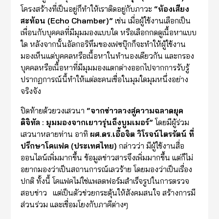
โครงสร้างที่เป็นอยู่ก็ทำให้เราติดอยู่กับภาวะ
“
ห้องเสียง
สะท้อน (
Echo Chamber)”
เช่น เมื่อผู้ใช้งานเลือกเป็น
เพื่อนกับบุคคลที่มีมุมมองแบบใด หรือเลือกกดดูเนื้อหาแบบ
ใด หลังจากนั้นอัลกอริทึมของเฟซบุ๊กก็จะทำให้ผู้ใช้งาน
มองเห็นแต่บุคคลหรือเนื้อหาในทำนองเดียวกัน และกรอง
บุคคลหรือเนื้อหาที่มีมุมมองแตกต่างออกไปจากการรับรู้
ปรากฏการณ์นี้ทำให้แต่ละคนเชื่อในมุมใดมุมหนึ่งอย่าง
จริงจัง
ปิดท้ายด้วยวงเสวนา
“จากข่าวลวงสู่ความฉลาดยุค
ดิจิทัล : มุมมองจากเยาวรุ่นถึงบูมเมอร์”
โดยมีผู้ร่วม
เสวนาหลายท่าน อาทิ
ผศ.ดร.เอื้อจิต วิโรจน์ไตรรัตน์ ที่
ปรึกษาโคแฟค (ประเทศไทย)
กล่าวว่า มีผู้ใช้งานสื่อ
ออนไลน์เพิ่มมากขึ้น ข้อมูลข่าวสารจึงเพิ่มมากขึ้น แต่ก็ไม่
อยากมองว่าเป็นสถานการณ์เลวร้าย โดยมองว่าเป็นเรื่อง
ปกติ ทั้งนี้ โคแฟคไม่ใช่แพลตฟอร์มสำเร็จรูปในการตรวจ
สอบข่าว แต่เป็นตัวช่วยกระตุ้นให้สังคมสนใจ สร้างการมี
ส่วนร่วม และเชื่อมโยงกับภาคีต่างๆ