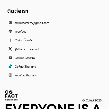
ติดต่อเรา
cofactcoform@gmail.com
@cofact
Cofact โคแฟค
@CofactThailand
Cofact Coform
CoFactThailand
@cofactthailand
© Cofact2025