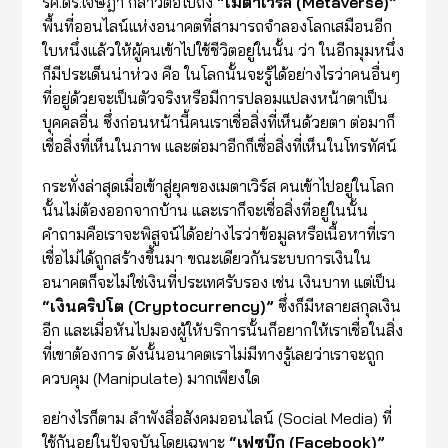
รศ.ดร.เจษฎา กล่าวต่อไปถึง
“
เมตาเวิร์ส (
Metaverse)”
พื้นที่ออนไลน์แห่งอนาคตที่สามารถจำลองโลกเสมือนอีก
ใบหนึ่งแล้วให้ผู้คนเข้าไปใช้ชีวิตอยู่ในนั้น ว่า ในอีกมุมหนึ่ง
ก็มีประเด็นน่าห่วง คือ ในโลกนั้นจะรู้ได้อย่างไรว่าคนอื่นๆ
ที่อยู่ด้วยจะเป็นตัวจริงหรือมีการปลอมแปลงหน้าตาเป็น
บุคคลอื่น ซึ่งก่อนหน้านี้คนเราเชื่อสิ่งที่เห็นด้วยตา ต่อมาก็
เชื่อสิ่งที่เห็นในภาพ และต่อมาอีกก็เชื่อสิ่งที่เห็นในโทรทัศน์
กระทั่งล่าสุดเมื่อเข้าสู่ยุคของเมตาเวิร์ส คนเข้าไปอยู่ในโลก
นั้นไม่ต้องออกจากบ้าน และเราก็จะเชื่อสิ่งที่อยู่ในนั้น
คำถามคือเราจะพิสูจน์ได้อย่างไรว่าข้อมูลหรือเนื้อหาที่เรา
เชื่อไม่ได้ถูกสร้างขึ้นมา ขณะเดียวกันระบบการเงินใน
อนาคตก็จะไม่ใช่เงินที่ประเทศรับรอง เช่น เงินบาท แต่เป็น
“
เงินคริปโต (
Cryptocurrency)”
ซึ่งก็มีหลายสกุลเงิน
อีก และเมื่อหันไปมองผู้ให้บริการนั้นก็อยากให้เราเชื่อในสิ่ง
ที่เขาต้องการ ดังนั้นอนาคตเราไม่มีทางรู้เลยว่าเราจะถูก
ควบคุม (Manipulate) มากเพียงใด
อย่างไรก็ตาม ลำพังสื่อสังคมออนไลน์ (Social Media) ที่
ใช้กันอยู่ในปัจจุบันโดยเฉพาะ
“
เฟซบุ๊ก (
Facebook)”