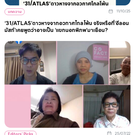
11/10/25
บทความ
‘31/ATLAS’ดาวหางจากอวกาศไกลโพ้น จริงหรือที่‘อีลอน
มัสก์’เคยพูดว่าอาจเป็น ‘แขกนอกพิภพ’มาเยือน?
25/07/22
Editors’ Picks