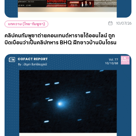
10/07/26
บทความ (ไทย-กัมพูชา)
คลิปคนกัมพูชาถ่ายคอนเทนต์หารายได้ออนไลน์ ถูก
บิดเบือนว่าเป็นคลิปทหาร BHQ ฝึกชาวบ้านบินโดรน