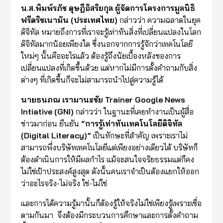
น.ส.พิมพ์รภัช ดุษฎีอิสริยกุล ผู้จัดการโครงการมูลนิธิ
ฟรีดริชเนามัน
(
ประเทศไทย
)
กล่าวว่า ความฉลาดในยุค
ดิจิทัล หมายถึงการที่เราจะรู้เท่าทันสิ่งที่เปลี่ยนแปลงในโลก
ดิจิทัลมากน้อยเพียงใด ซึ่งนอกจากการรู้จักว่าเทคโนโลยี
ใหม่ๆ นั้นคืออะไรแล้ว ต้องรู้ถึงนัยเบื้องหลังของการ
เปลี่ยนแปลงที่เกิดขึ้นด้วย แต่หากไม่มีการตั้งคำถามกับสิ่ง
ต่างๆ ที่เกิดขึ้นก็จะไม่สามารถนำไปสู่ความรู้ได้
นายธนภณ เรามานะชัย
Trainer Google News
Intiative (GNI)
กล่าวว่า ในฐานะที่เคยทำงานเป็นผู้สื่อ
ข่าวมาก่อน ยืนยัน
“
การรู้เท่าทันเทคโนโลยีดิจิทัล
(
Digital Literacy)”
เป็นทักษะที่สำคัญ เพราะเราไม่
สามารถพึ่งบริษัทเทคโนโลยีแต่เพียงอย่างเดียวได้ บริษัทก็
ต้องดำเนินการให้มีผลกำไร แม้จะสนใจจริยธรรมแต่ก็คง
ไม่ใช่เป้าประสงค์สูงสุด ดังนั้นคนเราจำเป็นต้องแยกให้ออก
ว่าอะไรจริง-ไม่จริง ใช่-ไม่ใช่
และการได้ความรู้มานั้นก็ต้องรู้ให้จริงไม่ใช่เพียงรู้เพราะเชื่อ
ตามกันมา จึงต้องมีกระบวนการศึกษาและการตั้งคำถาม