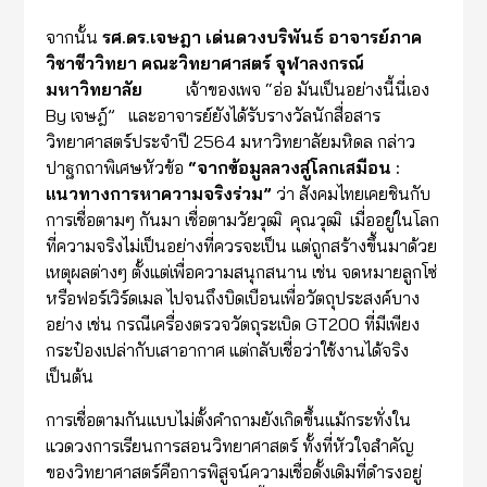
จากนั้น
รศ.ดร.เจษฎา เด่นดวงบริพันธ์ อาจารย์ภาค
วิชาชีววิทยา คณะวิทยาศาสตร์ จุฬาลงกรณ์
มหาวิทยาลัย
เจ้าของเพจ “อ่อ มันเป็นอย่างนี้นี่เอง
By เจษฎ์” และอาจารย์ยังได้รับรางวัลนักสื่อสาร
วิทยาศาสตร์ประจำปี 2564 มหาวิทยาลัยมหิดล กล่าว
ปาฐกถาพิเศษหัวข้อ
“
จากข้อมูลลวงสู่โลกเสมือน
:
แนวทางการหาความจริงร่วม
”
ว่า สังคมไทยเคยชินกับ
การเชื่อตามๆ กันมา เชื่อตามวัยวุฒิ คุณวุฒิ เมื่ออยู่ในโลก
ที่ความจริงไม่เป็นอย่างที่ควรจะเป็น แต่ถูกสร้างขึ้นมาด้วย
เหตุผลต่างๆ ตั้งแต่เพื่อความสนุกสนาน เช่น จดหมายลูกโซ่
หรือฟอร์เวิร์ดเมล ไปจนถึงบิดเบือนเพื่อวัตถุประสงค์บาง
อย่าง เช่น กรณีเครื่องตรวจวัตถุระเบิด GT200 ที่มีเพียง
กระป๋องเปล่ากับเสาอากาศ แต่กลับเชื่อว่าใช้งานได้จริง
เป็นต้น
การเชื่อตามกันแบบไม่ตั้งคำถามยังเกิดขึ้นแม้กระทั่งใน
แวดวงการเรียนการสอนวิทยาศาสตร์ ทั้งที่หัวใจสำคัญ
ของวิทยาศาสตร์คือการพิสูจน์ความเชื่อดั้งเดิมที่ดำรงอยู่