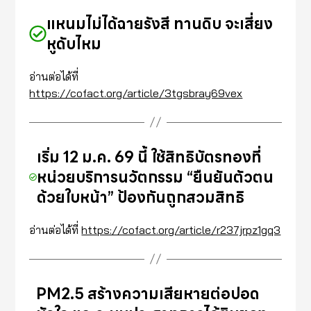
แหนมไม่ได้ฉายรังสี ทานดิบ จะเสี่ยง
หูดับไหม
อ่านต่อได้ที่
https://cofact.org/article/3tgsbray69vex
เริ่ม 12 ม.ค. 69 นี้ ใช้สิทธิบัตรทองที่
หน่วยบริการนวัตกรรม “ยืนยันตัวตน
ด้วยใบหน้า” ป้องกันถูกสวมสิทธิ
อ่านต่อได้ที่
https://cofact.org/article/r237jrpz1gq3
PM2.5 สร้างความเสียหายต่อปอด