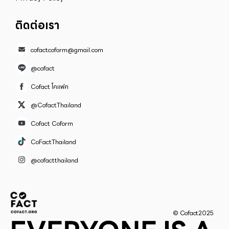
ติดต่อเรา
cofactcoform@gmail.com
@cofact
Cofact โคแฟค
@CofactThailand
Cofact Coform
CoFactThailand
@cofactthailand
© Cofact2025