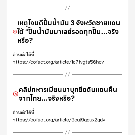
เหตุโจมตีปั๊มน้ำมัน 3 จังหวัดชายแดน
ใต้ “ปั๊มน้ำมันมาเลย์รอดทุกปั๊ม…จริง
หรือ?
อ่านต่อได้ที่
https://cofact.org/article/1o7fvgts56hcv
คลิปทหารเมียนมาบุกยึดดินแดนคืน
จากไทย…จริงหรือ?
อ่านต่อได้ที่
https://cofact.org/article/3cul9qpux2qdv