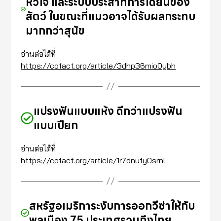
หัวใจ และระบบประสาทการได้ยินของ
สัตว์ ในขณะที่แมวอาจได้รับผลกระทบ
มากกว่าสุนัข
อ่านต่อได้ที่
https://cofact.org/article/3dhp36mio0ybh
แปรงฟันแบบแห้ง ดีกว่าแปรงฟัน
แบบเปียก
อ่านต่อได้ที่
https://cofact.org/article/1r7dnufy0srnl
สหรัฐอเมริการะงับการออกวีซ่าให้กับ
พลเมือง 75 ประเทศรวมถึงไทย