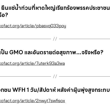
ส. ยืนแช่น้ำท่วมที่หาดใหญ่เรียกร้องพรรคประช
รือ?
cofact.org/article/pbasvq033poy
เป็น GMO และอันตรายต่อสุขภาพ…จริงหรือ?
cofact.org/article/7uterk93a3wa
กชน WFH 1 วัน/สัปดาห์ หลังค่าฝุ่นพุ่งสูงกระท
cofact.org/article/2nwyt7swfisox