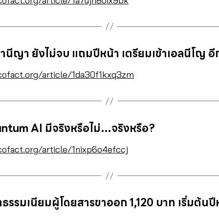
cofact.org/article/1a7ujh8oix9bk
่ลานีญา ยังไม่จบ แถมปีหน้า เตรียมเข้าเอลนีโญ อ
cofact.org/article/1da30f1kxq3zm
tum AI มีจริงหรือไม่…จริงหรือ?
cofact.org/article/1nixp6o4efccj
่าธรรมเนียมผู้โดยสารขาออก 1,120 บาท เริ่มต้นป