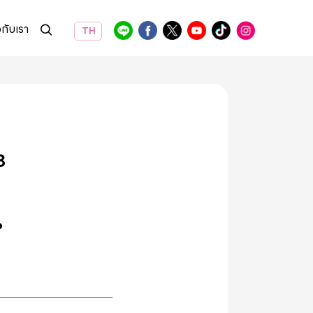
วกับเรา
TH
8
?