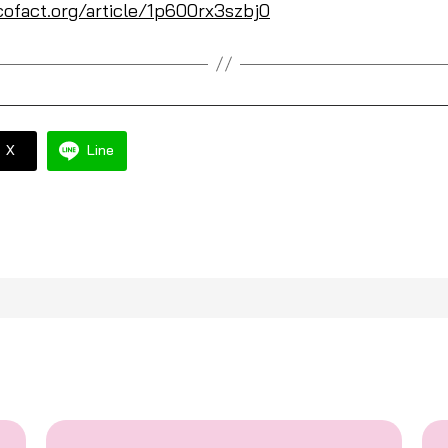
cofact.org/article/1p600rx3szbj0
X
Line