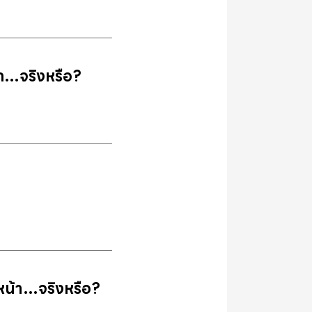
ีก…จริงหรือ?
ีหน้า…จริงหรือ?