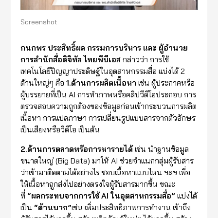
Screenshot
กนกพร ประสิทธิ์ผล กรรมการบริหาร และ
ผู้อำนวย
การ
สำนักสื่อดิจิทัล ไทยพีบีเอส
กล่าวว่า การใช้
เทคโนโลยีปัญญาประดิษฐ์ในอุตสาหกรรมสื่อ แบ่งได้ 2
ด้านใหญ่ๆ คือ
1.ด้านการผลิตเนื้อหา
เช่น ผู้ประกาศหรือ
ผู้บรรยายที่เป็น AI การทำภาพหรือคลิปวีดีโอประกอบ การ
ตรวจสอบความถูกต้องของข้อมูลก่อนเข้ากระบวนการผลิต
เนื้อหา การแปลภาษา การเปลี่ยนรูปแบบสารจากตัวอักษร
เป็นเสียงหรือวีดีโอ เป็นต้น
2.ด้านการตลาดหรือการหารายได้
เช่น นำฐานข้อมูล
ขนาดใหญ่ (Big Data) มาให้ AI ช่วยจำแนกกลุ่มผู้รับสาร
ว่าเข้ามาติดตามได้อย่างไร ชอบเนื้อหาแบบไหน ฯลฯ เพื่อ
ให้เนื้อหาถูกส่งไปอย่างตรงใจผู้รับสารมากขึ้น ขณะ
ที่
“
ผลกระทบ
จาก
การใช้
AI
ใน
อุตสาหกรรมสื่อ
”
แบ่งได้
เป็น
“
ด้านบวก
”
เช่น เพิ่มประสิทธิภาพการทำงาน เข้าถึง