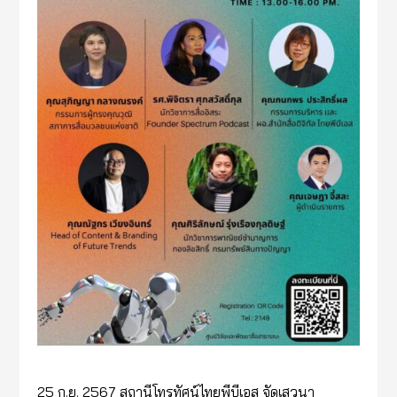
25 ก.ย. 2567 สถานีโทรทัศน์ไทยพีบีเอส จัดเสวนา