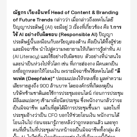
ณัฐกร เวียงอินทร์
Head of Content & Branding
of Future Trends
กล่าวว่า เมื่อกล่าวถึงเทคโนโลยี
ปัญญาประดิษฐ์ (AI) จะมีอยู่ 3 เรื่องที่เกี่ยวข้อง คือ
1.การ
ใช้
AI
อย่างรับผิดชอบ (
Responsib
le AI)
ปัญญา
ประดิษฐ์นั้นเหมือนกับเหรียญสองด้าน คือเป็นได้ทั้งผู้ช่วย
และมิจฉาชีพ นำไปสู่ความพยายามให้เกิดการรู้เท่าทัน AI
(AI Literacy) และใช้อย่างรับผิดชอบ ตัวอย่างที่น่าสนใจ
และน่าเป็นห่วงไปทั่วโลก เช่น ที่เกาะฮ่องกง มีคนตกเป็น
เหยื่อถูกหลอกให้โอนเงิน เพราะมิจฉาชีพใช้เทคโนโลยี
“
ดี
พเฟค
(
Deepfake)”
ปลอมแปลงให้หลงเชื่อ มูลค่าความ
เสียหายสูงถึง 900 ล้านบาท โดยองค์กรที่เกิดเหตุเป็น
บริษัทข้ามชาติและใช้การประชุมออนไลน์ ก่อนการประชุม
มีอีเมลแปลกๆ เข้ามาเพื่อนัดประชุม ซึ่งพนักงานกลัวว่าจะ
เป็นมิจฉาชีพ แต่ในที่สุดได้มีการประชุมขึ้นมา และในที่
ประชุมอ้างว่าเป็น CFO บอกให้ช่วยโอนเงิน พนักงานได้
โอนเงินไป ก่อนจะมารู้ภายหลังว่าถูกหลอกแล้ว และทุก
คนที่เห็นในที่ประชุมผ่านหน้าจอเป็นมิจฉาชีพทั้งกลุ่ม ดัง
นั้น AI ไม่ใช่เรื่องไกลตัวเพราะช่วงไม่กี่เดือนมานี้มีข่าว