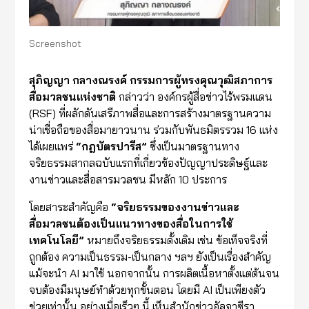
Screenshot
สุภิญญา
กลางณรงค์
กรรมการผู้ทรงคุณวุฒิ
สภาการ
สื่อมวลชนแห่งชาติ
กล่าวว่า องค์กรผู้สื่อข่าวไร้พรมแดน
(RSF) ที่ผลักดันเสรีภาพสื่อและการสร้างมาตรฐานความ
น่าเชื่อถือของสื่อมายาวนาน ร่วมกับพันธมิตรรวม 16 แห่ง
ได้เผยแพร่
“
กฎบัตรปารีส
”
ซึ่งเป็นมาตรฐานทาง
จริยธรรมสากลฉบับแรกที่เกี่ยวข้องปัญญาประดิษฐ์และ
งานข่าวและสื่อสารมวลชน มีหลัก 10 ประการ
โดยสาระสำคัญคือ
“
จริยธรรมของงานข่าวและ
สื่อมวลช
น
ต้องเป็นแนวทางของสื่อในการใช้
เทคโนโลยี
”
หมายถึงจริยธรรมดั้งเดิม เช่น ข้อเท็จจริงที่
ถูกต้อง ความเป็นธรรม-เป็นกลาง ฯลฯ ยังเป็นเรื่องสำคัญ
แม้จะนำ AI มาใช้ นอกจากนั้น การผลิตเนื้อหาตั้งแต่ต้นจน
จบต้องมีมนุษย์ทำด้วยทุกขั้นตอน โดยมี AI เป็นเพียงตัว
ช่วยเท่านั้น อย่างเมื่อเร็วๆ นี้ เห็นสำนักข่าวอัลจาซีรา