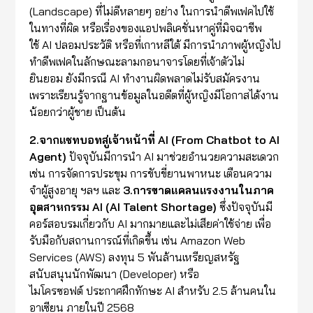
(Landscape) ที่ไม่ดีหลายๆ อย่าง ในการนำดีพเฟคไปใช้
ในทางที่ผิด หรือเรื่องของแอปพลิเคชั่นหาคู่ที่มิจฉาชีพ
ใช้ AI ปลอมประวัติ หรือที่เกาหลีใต้ มีการนำภาพผู้หญิงไป
ทำดีพเฟคในลักษณะลามกอนาจารโดยที่เจ้าตัวไม่
ยินยอม ยังมีกรณี AI ทำงานผิดพลาดไม่รับสมัครงาน
เพราะเรียนรู้จากฐานข้อมูลในอดีตที่ผู้หญิงมีโอกาสได้งาน
น้อยกว่าผู้ชาย เป็นต้น
2.
จากแชทบ
อ
ทสู่เจ้าหน้าที่
AI (From Chatbot to AI
Agent)
ปัจจุบันมีการนำ AI มาช่วยอำนวยความสะเดวก
เช่น การจัดการประขุม การขับขี่ยานพาหนะ เตือนความ
จำผู้สูงอายุ ฯลฯ และ
3.การขาดแคลนแรงงานในภาค
อุตสาหกรรม
AI
(AI Talent Shortage)
ซึ่งปัจจุบันมี
คอร์สอบรมเกี่ยวกับ AI มากมายและไม่เสียค่าใช้จ่าย เพื่อ
รับมือกับสถานการณ์ที่เกิดขึ้น เช่น Amazon Web
Services (AWS) ลงทุน 5 พันล้านเหรียญสหรัฐ
สนับสนุนนักพัฒนา (Developer) หรือ
ไมโครซอฟต์ ประกาศฝึกทักษะ AI สำหรับ 2.5 ล้านคนใน
อาเซียน ภายในปี 2568