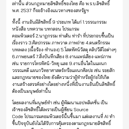
เท่านั้น ส่วนกฎหมายลิขสิทธิ์ของไทย คือ พ.ร.บ.ลิขสิทธิ์
พ.ศ. 2537 ก็จะอ้างอิงแนวทางของสหรัฐฯ
ทั้งนี้ งานอันมีลิขสิทธิ์ 9 ประเภท ได้แก่ 1.วรรณกรรม
หนังสือ บทความ บทกลอน โปรแกรม
คอมพิวเตอร์ 2.นาฏกรรม ท่าเต้น ท่ารำ ที่ประกอบขึ้นเป็น
เรื่องราว 3.ศิลปกรรม ภาพวาด ภาพถ่าย 4.ดนตรีกรรม
บทเพลง (เนื้อร้อง-ทำนอง) 5.โสตทัศน์วัสดุ คลิปวีดีโอต่างๆ
6.ภาพยนตร์ 7.สิ่งบันทึกเสียง 8.งานแพร่เสียง-แพร่ภาพ
เช่น รายการโทรทัศน์-วิทยุ และ 9.งานอื่นใดในแผนก
วรรณคดี แผนกวิทยาศาสตร์หรือแผนกศิลปะ เช่น รอยสัก
และกฎหมายของไทย ยังตีความว่าผู้ทำหรือผู้ก่อให้เกิด
งานสร้างสรรค์อย่างใดอย่างหนึ่งที่เป็นงานอันเป็นลิขสิทธิ์
ต้องเป็นมนุษย์เท่านั้น
โดยผลงานที่มนุษย์ทำ เช่น ผู้พัฒนาแอปพลิเคชั่น เป็น
เจ้าของลิขสิทธิ์ได้เพราะเป็นผู้เขียน Source
Code โปรแกรมคอมพิวเตอร์นั้นขึ้นมา แต่ผลงานที่ AI ทำ
ขึ้นปัจจุบันยังไม่ได้รับการคุ้มครองตามกฎหมายลิขสิทธิ์