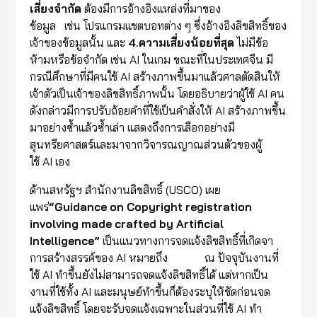
เสี่ยง
จำ
กัด
ต้องมีการอ้างอิงแหล่งที่มาของ
ข้อมูล เช่น โปรแกรมแชตบอทต่าง ๆ ซึ่งอ้างอิงลิขสิทธิ์ของ
เจ้าของข้อมูลนั้น และ
4.
ความเสี่ยงน้อยที่สุด
ไม่มีข้อ
ห้ามหรือข้อจำกัด เช่น AI ในเกม ขณะที่ในประเทศจีน มี
กรณีศึกษาที่มีคนใช้ AI สร้างภาพขึ้นมาแล้วศาลตัดสินให้
เจ้าตัวเป็นเจ้าของลิขสิทธิ์ภาพนั้น โดยอธิบายว่าผู้ใช้ AI คน
ดังกล่าวมีการปรับถ้อยคำที่ใช้เป็นคำสั่งให้ AI สร้างภาพขึ้น
มาอย่างซ้ำแล้วซ้ำเล่า แสดงถึงการเลือกอย่างมี
สุนทรียศาสตร์และมาจากวิจารณญาณส่วนตัวของผู้
ใช้ AI เอง
ด้านสหรัฐฯ สำนักงานลิขสิทธิ์ (USCO) เผย
แพร่
“
Guidance on Copyright registration
involving made crafted by Artificial
Intelligence”
เป็นแนวทางการจดแจ้งลิขสิทธิ์ที่เกิดจา
การสร้างสรรค์ของ AI หมายถึง ณ ปัจจุบันงานที่
ใช้ AI ทำขึ้นยังไม่สามารถจดแจ้งลิขสิทธิ์ได้ แต่หากเป็น
งานที่ใช้ทั้ง AI และมนุษย์ทำขึ้นก็ต้องระบุให้ชัดก่อนจด
แจ้งลิขสิทธิ์ โดยจะรับจดแจ้งเฉพาะในส่วนที่ใช้ AI ทำ