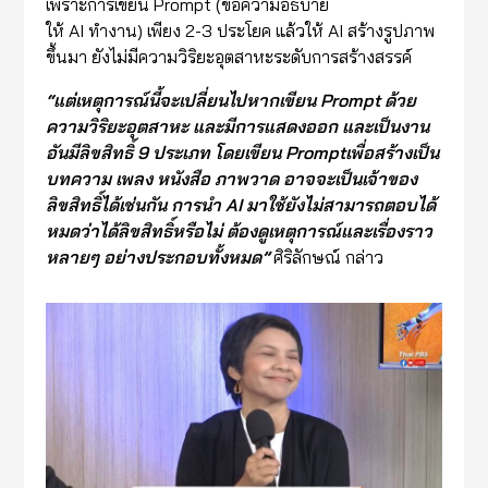
เพราะการเขียน Prompt (ข้อความอธิบาย
ให้ AI ทำงาน) เพียง 2-3 ประโยค แล้วให้ AI สร้างรูปภาพ
ขึ้นมา ยังไม่มีความวิริยะอุตสาหะระดับการสร้างสรรค์
“
แต่เหตุการณ์นี้จะเปลี่ยนไป
หาก
เขียน
Prompt
ด้วย
ความวิริยะอุตสาหะ และมีการแสดงออก
และเป็นงาน
อันมีลิขสิทธิ์ 9 ประเภท
โดย
เขียน
Prompt
เพื่อสร้างเป็น
บทความ เพลง
หนังสือ
ภาพวาด อาจจะเป็นเจ้าของ
ลิขสิทธิ์ได้เช่นกัน
การนำ
AI
มาใช้ยัง
ไม่สามารถตอบได้
หมดว่า
ได้ลิขสิทธิ์หรือ
ไม่
ต้องดูเหตุการณ์และเรื่องราว
หลายๆ อย่างประกอบทั้งหมด
”
ศิริลักษณ์ กล่าว