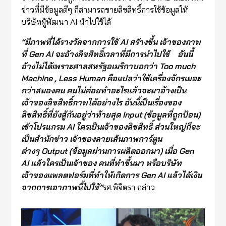
ข่าวที่มีข้อมูลดีๆ ก็สามารถขายลิขสิทธิ์การใช้ข้อมูลให้
บริษัทผู้พัฒนา AI นำไปใช้ได้
“
มีภาพที่ได้รางวัลจากการใช้
AI
สร้างขึ้น เจ้าของภาพ
ที่
Gen AI
จะ
อ้าง
ลิขสิทธิ์
เวลา
ที่มีการนำ
ไปใช้
อัน
นี้
อ้าง
ไม่ได้
เพราะศาลสหรัฐอเมริกาบอกว่า
Too much
Machine , Less Human
คือแปลว่าใช้เครื่องจักรเยอะ
กว่าสมองคน
คนไม่
ค่อยทำอะไรแล้วจะ
มา
อ้าง
เป็น
เจ้าของลิขสิทธิ์
ภาพได้
อย่างไร อันนี้เป็นเรื่องของ
ลิขสิทธิ์ที่ยังสู้กันอยู่
ว่าท้ายสุด
Input (
ข้อมูลที่ถูกป้อน)
เข้าโปรแกรม
AI
ใครเป็นเจ้าของลิขสิทธิ์ ส่วนใหญ่ก็จะ
เป็นสำนักข่าว เจ้าของลาย
เ
ส้นภาพการ
ตูน
ต่างๆ
Output (
ข้อมูลผ่านการผลิตออกมา)
เมื่อ
Gen
AI
แล้ว
ใครเป็นเจ้าของ คนที่ทำขึ้นมา หรือบริษัท
เจ้าของแพลตฟอร์มที่ทำให้เกิดการ
Gen AI
แล้วได้เงิน
จากการเอาภาพนี้ไปใช้
”
รศ.พิจิตรา กล่าว