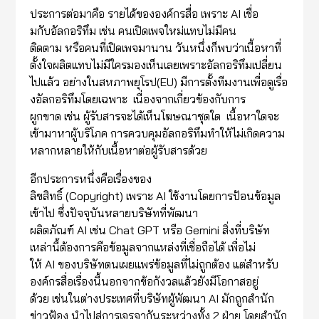
ประการต่อมาคือ รายได้ขององค์กรสื่อ เพราะ AI เชื่อ
มกับอัลกอริทึม เช่น คนเปิดเพจใหม่แทบไม่มีคน
ติดตาม หรือคนที่เปิดเพจมานาน วันหนึ่งก็พบว่าเนื้อหาที่
ตั้งใจผลิตแทบไม่มีใครมองเห็นเลยเพราะอัลกอริทึมเปลี่ยน
ไปแล้ว อย่างในสหภาพยุโรป(EU) มีการตั้งทีมงานเพื่อดูเรื่อ
งอัลกอริทึมโดยเฉพาะ เนื่องจากเกี่ยวข้องกับการ
ผูกขาด เช่น ผู้รับสารจะได้เห็นโฆษณาชุดใด เนื้อหาใดจะ
เข้ามาหาผู้บริโภค การควบคุมอัลกอริทึมทำให้ไม่เกิดความ
หลากหลายให้กับเนื้อหาต่อผู้รับสารด้วย
อีกประการหนึ่งคือเรื่องของ
ลิขสิทธิ์ (Copyright) เพราะ AI ใช้งานโดยการป้อนข้อมูล
เข้าไป ซึ่งปัจจุบันหลายบริษัทที่พัฒนา
ผลิตภัณฑ์ AI เช่น Chat GPT หรือ Gemini สิ่งที่บริษัท
เหล่านี้ต้องการคือข้อมูลจากแหล่งที่เชื่อถือได้ เพื่อไม่
ให้ AI ของบริษัทตนเผยแพร่ข้อมูลที่ไม่ถูกต้อง แต่สำหรับ
องค์กรสื่อเรื่องนี้นอกจากข้อกังวลแล้วยังมีโอกาสอยู่
ด้วย เช่นในต่างประเทศที่บริษัทผู้พัฒนา AI มักถูกสำนัก
ข่าวฟ้อง นำไปสู่การเจรจากันระหว่างทั้ง 2 ฝ่าย โดยสำนัก