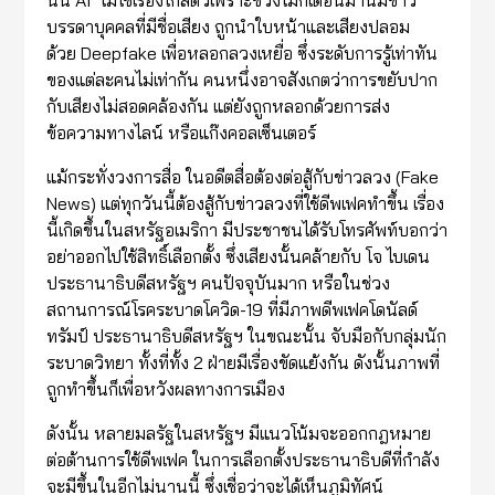
บรรดาบุคคลที่มีชื่อเสียง ถูกนำใบหน้าและเสียงปลอม
ด้วย Deepfake เพื่อหลอกลวงเหยื่อ ซึ่งระดับการรู้เท่าทัน
ของแต่ละคนไม่เท่ากัน คนหนึ่งอาจสังเกตว่าการขยับปาก
กับเสียงไม่สอดคล้องกัน แต่ยังถูกหลอกด้วยการส่ง
ข้อความทางไลน์ หรือแก๊งคอลเซ็นเตอร์
แม้กระทั่งวงการสื่อ ในอดีตสื่อต้องต่อสู้กับข่าวลวง (Fake
News) แต่ทุกวันนี้ต้องสู้กับข่าวลวงที่ใช้ดีพเฟคทำขึ้น เรื่อง
นี้เกิดขึ้นในสหรัฐอเมริกา มีประชาชนได้รับโทรศัพท์บอกว่า
อย่าออกไปใช้สิทธิ์เลือกตั้ง ซึ่งเสียงนั้นคล้ายกับ โจ ไบเดน
ประธานาธิบดีสหรัฐฯ คนปัจจุบันมาก หรือในช่วง
สถานการณ์โรคระบาดโควิด-19 ที่มีภาพดีพเฟคโดนัลด์
ทรัมป์ ประธานาธิบดีสหรัฐฯ ในขณะนั้น จับมือกับกลุ่มนัก
ระบาดวิทยา ทั้งที่ทั้ง 2 ฝ่ายมีเรื่องขัดแย้งกัน ดังนั้นภาพที่
ถูกทำขึ้นก็เพื่อหวังผลทางการเมือง
ดังนั้น หลายมลรัฐในสหรัฐฯ มีแนวโน้มจะออกกฎหมาย
ต่อต้านการใช้ดีพเฟค ในการเลือกตั้งประธานาธิบดีที่กำลัง
จะมีขึ้นในอีกไม่นานนี้ ซึ่งเชื่อว่าจะได้เห็นภูมิทัศน์