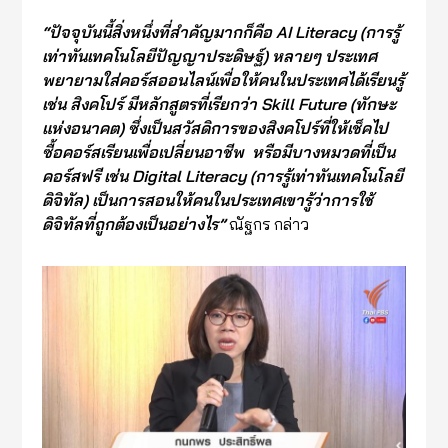
“
ปัจจุบันนี้สิ่งหนึ่งที่สำคั
ญมากก็คือ
AI Literacy
(
การรู้
เท่าทัน
เทคโนโลยีปัญญาประดิษฐ์
)
หลายๆ ประเทศ
พยายามใส่คอร์สออนไลน์เพื่อให้คนในประเทศ
ได้เรียนรู้
เช่น
สิงคโปร์ มีหลักสูตรที่เรียกว่า
Skill Future (
ทักษะ
แห่งอนาคต)
ซึ่ง
เป็นสวัสดิการ
ของสิงคโปร์ที่ให้เช
็ค
ไป
ซื้อคอร์สเรียนเพื่อเปลี่ยนอาชีพ
หรือมีบางหมวด
ที่เป็น
คอร์สฟรี เช่น
Digital Literacy (
การรู้เท่าทันเทคโนโลยี
ดิจิทัล)
เป็นการ
สอนให้คนในประเทศเขารู้ว่าการใช้
ดิจิทัลที่ถูกต้องเป็นอย่างไร
”
ณัฐกร กล่าว