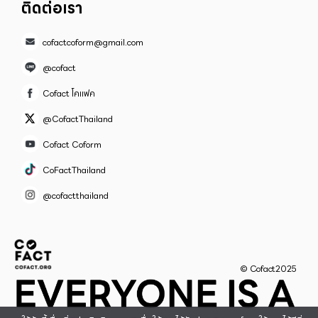
ติดต่อเรา
cofactcoform@gmail.com
@cofact
Cofact โคแฟค
@CofactThailand
Cofact Coform
CoFactThailand
@cofactthailand
© Cofact2025