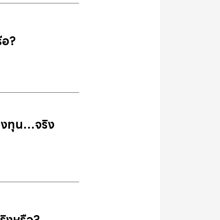
ือ?
ลงทุน…จริง