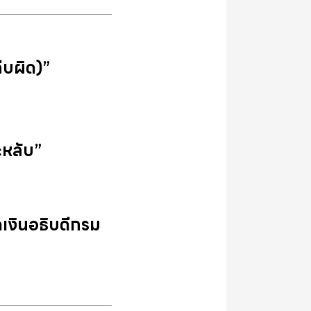
คีบผิด)”
ะหลับ”
ดเงินอธิบดีกรม