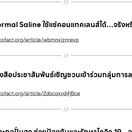
ormal Saline ใช้แช่คอนแทคเลนส์ได้…จริงหร
cofact.org/article/wbmnxjznrevp
งสือประชาสัมพันธ์เชิญชวนเข้าร่วมกลุ่มการ
cofact.org/article/2docqxvd4j8ce