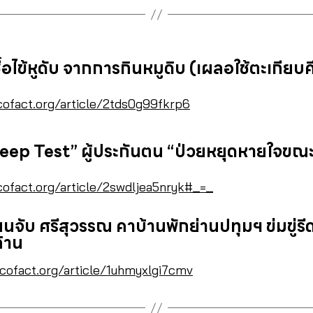
ื้อไข้หูดับ จากการกินหมูดิบ (เผลอใช้ตะเกียบ
cofact.org/article/2tds0g99fkrp6
leep Test” ผู้ประกันตน “ป่วยหยุดหายใจขณ
cofact.org/article/2swdljea5nryk#_=_
จับ ศรีสุวรรณ คาบ้านพักย่านปทุมฯ ข่มขู่รี
ล้าน
/cofact.org/article/1uhmyxlgi7cmv