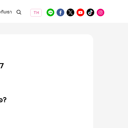
วกับเรา
TH
67
ือ?