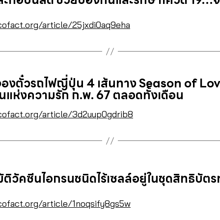
ะละกอปั่นสด ช่วยป้องกันและรักษาโควิด 19…จ
cofact.org/article/25jxdi0aq9eha
องตั๋วรถไฟญี่ปุ่น 4 เส้นทาง Season of Love 
อนแห่งความรัก ก.พ. 67 ตลอดทั้งเดือน
cofact.org/article/3d2uup0gdrib8
ัติวัคซีนไอกรนชนิดไร้เซลล์อยู่ในชุดสิทธิบัต
cofact.org/article/1noqsify8gs5w