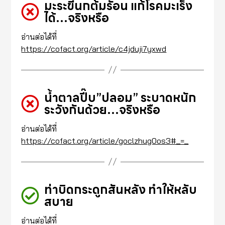
มะระขี้นกต้มรัอน แก้โรคมะเร็ง
ได้…จริงหรือ
อ่านต่อได้ที่
https://cofact.org/article/c4jduji7yxwd
น้ำตาลปี๊บ”ปลอม” ระบาดหนัก
ระวังกันด้วย…จริงหรือ
อ่านต่อได้ที่
https://cofact.org/article/goclzhug0os3#_=_
ท่าบิดกระดูกสันหลัง ทำให้หลับ
สบาย
อ่านต่อได้ที่