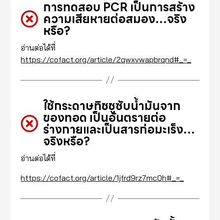
การทดสอบ PCR เป็นการสร้าง
ความเสียหายต่อสมอง…จริง
หรือ?
อ่านต่อได้ที่
https://cofact.org/article/2qwxvwapbrqnd#_=_
ใช้กระดาษทิชชูซับน้ำมันจาก
ของทอด เป็นอันตรายต่อ
ร่างกายและเป็นสารก่อมะเร็ง…
จริงหรือ?
อ่านต่อได้ที่
https://cofact.org/article/1jfrd9rz7mc0h#_=_