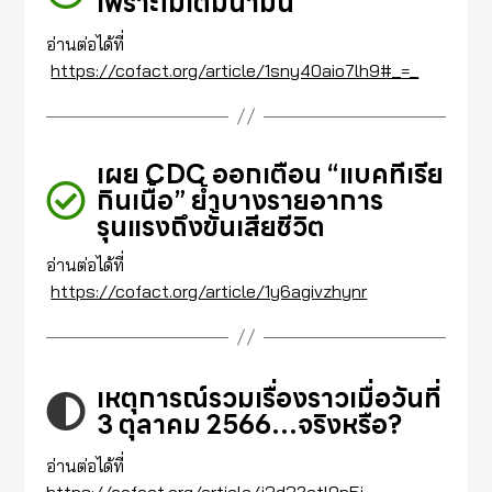
เพราะไม่เติมน้ำมัน
อ่านต่อได้ที่
https://cofact.org/article/1sny40aio7lh9#_=_
เผย CDC ออกเตือน “แบคทีเรีย
กินเนื้อ” ย้ำบางรายอาการ
รุนแรงถึงขั้นเสียชีวิต
อ่านต่อได้ที่
https://cofact.org/article/1y6agivzhynr
เหตุการณ์รวมเรื่องราวเมื่อวันที่
3 ตุลาคม 2566…จริงหรือ?
อ่านต่อได้ที่
https://cofact.org/article/j3d32ctl9p5i