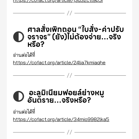
ศาลสั่งเพิกถอน “ใบสั่ง-ค่าปรับ
จราจร” (ยัง)ไม่ต้องจ่าย…จริง
หรือ?
อ่านต่อได้ที่
https://cofact.org/article/24lia7kmiaqhe
อะลูมิเนียมฟอยล์ย่างหมู
อันตราย…จริงหรือ?
อ่านต่อได้ที่
https://cofact.org/article/34mio9982lka5