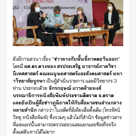
ยังมีการเสวนา เรื่อง “
ข่าวลวงกับพื้นที่ภาคตะวันออก
”
โดยมี
ผศ.ดร.ตวงทอง สรประเสริฐ อาจารย์ภาควิชา
นิเทศศาสตร์ คณะมนุษยศาสตร์และสังคมศาสตร์ มหา
าวิทยาลัยบูรพา
เป็นผู้ดำเนินรายการ และมีวิทยากร 3
ท่าน ประกอบด้วย
จักรกฤษณ์ แววคล้ายหงส์
บรรณาธิการหนังสือพิมพ์ประชามติตราด จ.ตราด
และยังเป็นผู้สื่อข่าวภูมิภาคให้กับสื่อมวลชนส่วนกลาง
หลายสำนัก
กล่าวว่า ในอดีตที่มีเพียงสื่อดั้งเดิม (โทรทัศน์
วิทยุ หนังสือพิมพ์) ซึ่งรวมๆ แล้วไม่กี่สำนัก ข้อมูลข่าวสาร
ที่เผยแพร่นั้นสามารถตรวจสอบและแยกแยะข้อเท็จจริง
ตั้งแต่ต้นทางได้ไม่ยาก