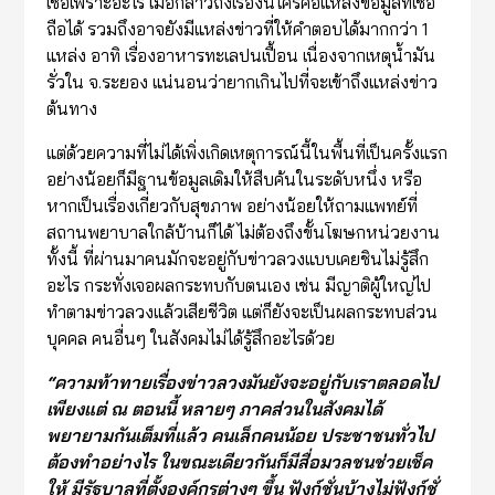
เชื่อเพราะอะไร เมื่อกล่าวถึงเรื่องนี้ใครคือแหล่งข้อมูลที่เชื่อ
ถือได้ รวมถึงอาจยังมีแหล่งข่าวที่ให้คำตอบได้มากกว่า 1
แหล่ง อาทิ เรื่องอาหารทะเลปนเปื้อน เนื่องจากเหตุน้ำมัน
รั่วใน จ.ระยอง แน่นอนว่ายากเกินไปที่จะเข้าถึงแหล่งข่าว
ต้นทาง
แต่ด้วยความที่ไม่ได้เพิ่งเกิดเหตุการณ์นี้ในพื้นที่เป็นครั้งแรก
อย่างน้อยก็มีฐานข้อมูลเดิมให้สืบค้นในระดับหนึ่ง หรือ
หากเป็นเรื่องเกี่ยวกับสุขภาพ อย่างน้อยให้ถามแพทย์ที่
สถานพยาบาลใกล้บ้านก็ได้ ไม่ต้องถึงขั้นโฆษกหน่วยงาน
ทั้งนี้ ที่ผ่านมาคนมักจะอยู่กับข่าวลวงแบบเคยชินไม่รู้สึก
อะไร กระทั่งเจอผลกระทบกับตนเอง เช่น มีญาติผู้ใหญ่ไป
ทำตามข่าวลวงแล้วเสียชีวิต แต่ก็ยังจะเป็นผลกระทบส่วน
บุคคล คนอื่นๆ ในสังคมไม่ได้รู้สึกอะไรด้วย
“
ความท้าทายเรื่องข่าวลวงมันยังจะอยู่กับเราตลอดไป
เพียงแต่ ณ ตอนนี้ หลายๆ ภาคส่วนในสังคมได้
พยายามกันเต็มที่แล้ว คนเล็กคนน้อย ประชาชนทั่วไป
ต้องทำอย่างไร ในขณะเดียวกันก็มีสื่อมวลชนช่วยเช็ค
ให้ มีรัฐบาลที่ตั้งองค์กรต่างๆ ขึ้น ฟังก์ชั่นบ้างไม่ฟังก์ชั่