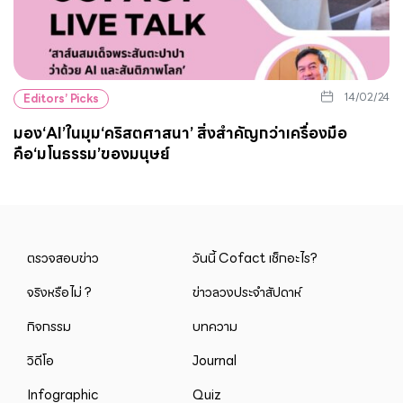
14/02/24
Editors’ Picks
มอง‘AI’ในมุม‘คริสตศาสนา’ สิ่งสำคัญกว่าเครื่องมือ
คือ‘มโนธรรม’ของมนุษย์
ตรวจสอบข่าว
วันนี้ Cofact เช็กอะไร?
จริงหรือไม่ ?
ข่าวลวงประจำสัปดาห์
กิจกรรม
บทความ
วิดีโอ
Journal
Infographic
Quiz