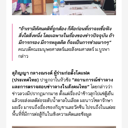
“ถ้าเรามีทัศนคติที่ถูกต้อง ก็คือก่อนที่เราจะเชื่อฟัง
สิ่งใดสิ่งหนึ่ง โดยเฉพาะในเรื่องของข่าวปัจจุบัน ถ้า
มีการกรอง มีการหยุดคิด ก็จะเป็นการช่วยมากๆ”
คณบดีคณะมนุษยศาสตร์และสังคมศาสตร์ ม.บูรพา
กล่าว
สุภิญญา กลางณรงค์ ผู้ร่วมก่อตั้งโคแฟค
(
ประเทศไทย)
ปาฐกถาในหัวข้อ
“
สถานการณ์ข่าวลวง
และการตรวจสอบข่าวลวงในสังคมไทย
”
โดยกล่าวว่า
ข่าวลวงมีปรากฏมากมาย ตั้งแต่เรื่องนำข้าวสุกไปแช่ตู้เย็น
แล้วจะส่งผลดีต่อระดับน้ำตาลในเลือด มะนาวโซดารักษา
มะเร็ง มาจนถึงเรื่องของกัญชาและวัคซีน ไปจนถึงในแต่ละ
พื้นที่ที่มีการต่อสู้กันในเชิงความคิดและข้อมูล