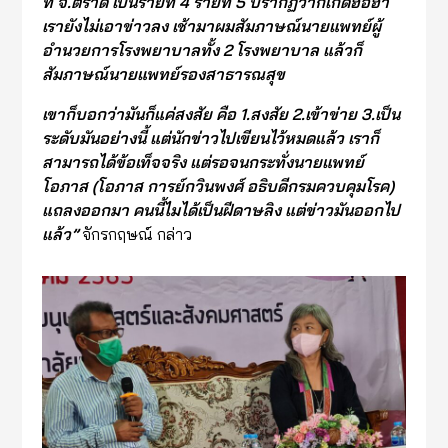
ที่ จ.ตราด เป็นรายที่ 4 รายที่ 5 ปรากฏว่าก็เกิดฮือฮา
เรายังไม่เอาข่าวลง เช้ามาผมสัมภาษณ์นายแพทย์ผู้
อำนวยการโรงพยาบาลทั้ง 2 โรงพยาบาล แล้วก็
สัมภาษณ์นายแพทย์รองสาธารณสุข
เขาก็บอกว่ามันก็แค่สงสัย คือ 1.สงสัย 2.เข้าข่าย 3.เป็น
ระดับมันอย่างนี้ แต่นักข่าวไปเขียนไว้หมดแล้ว
เราก็
สามารถได้ข้อเท็จจริง แต่รอจนกระทั่งนายแพทย์
โอภาส (โอภาส การย์กวินพงศ์ อธิบดีกรมควบคุมโรค)
แถลงออกมา คนนี้ไมได้เป็นฝีดาษลิง แต่ข่าวมันออกไป
แล้ว
”
จักรกฤษณ์ กล่าว