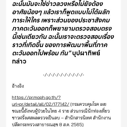
ฉะนั้นมันจะใช่ข่าวลวงหรือไม่ยังต้อง
อาศัยน้องๆ แล้วเราก็พูดแบบไม่ได้ผลัก
ภาระให้ใคร เพราะส่วนของประชาสังคม
ภาคตะวันออกก็พยายามตรวจสอบตรง
นี้เช่นเดียวกัน ฉะนั้นเราจะตรวจสอบเรื่อง
ราวที่เกิดขึ้น ของการพัฒนาพื้นที่ภาค
ตะวันออกไปพร้อม กัน
”
บุปผาทิพย์
กล่าว
-/-/-/-/-/-/-/-/-/-/-
อ้างอิง
https://pr.moph.go.th/?
url=pr/detail/all/02/177142/
(กรมควบคุมโรค เผย
ขณะนี้ยังพบผู้ป่วยในไทย 4 ราย ส่วนกรณีนักท่องเที่ยว
ชาวฝรั่งเศสผลตรวจเป็นลบ – สำนักสารนิเทศ สำนักงาน
ปลัดกระทรวงสาธารณสุข 8 ส.ค. 2565)