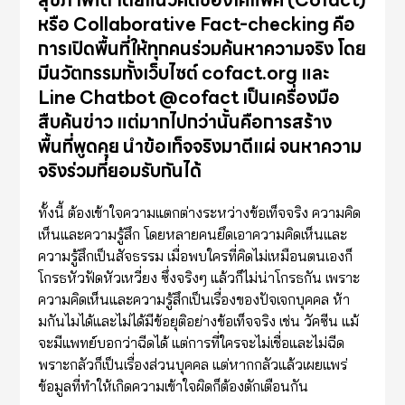
สุขภาพได้ โดยแนวคิดของโคแฟค (Cofact)
หรือ Collaborative Fact-checking คือ
การเปิดพื้นที่ให้ทุกคนร่วมค้นหาความจริง โดย
มีนวัตกรรมทั้งเว็บไซต์ cofact.org และ
Line Chatbot @cofact เป็นเครื่องมือ
สืบค้นข่าว แต่มากไปกว่านั้นคือการสร้าง
พื้นที่พูดคุย นำข้อเท็จจริงมาตีแผ่ จนหาความ
จริงร่วมที่ยอมรับกันได้
ทั้งนี้ ต้องเข้าใจความแตกต่างระหว่างข้อเท็จจริง ความคิด
เห็นและความรู้สึก โดยหลายคนยึดเอาความคิดเห็นและ
ความรู้สึกเป็นสัจธรรม เมื่อพบใครที่คิดไม่เหมือนตนเองก็
โกรธหัวฟัดหัวเหวี่ยง ซึ่งจริงๆ แล้วก็ไม่น่าโกรธกัน เพราะ
ความคิดเห็นและความรู้สึกเป็นเรื่องของปัจเจกบุคคล ห้า
มกันไมได้และไม่ได้มีข้อยุติอย่างข้อเท็จจริง เช่น วัคซีน แม้
จะมีแพทย์บอกว่าฉีดได้ แต่การที่ใครจะไม่เชื่อและไม่ฉีด
พราะกลัวก็เป็นเรื่องส่วนบุคคล แต่หากกลัวแล้วเผยแพร่
ข้อมูลที่ทำให้เกิดความเข้าใจผิดก็ต้องตักเตือนกัน