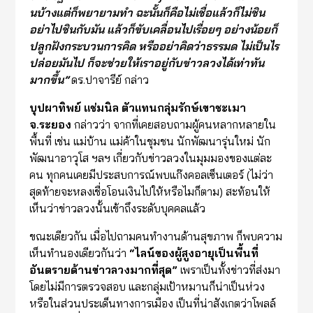
นบ้างแต่ก็พยายามทำ ฉะนั้นก็คือไม่เชื่อแล้วก็ไม่ชิน
อย่าไปชินกับมัน แล้วก็ขับเคลื่อนไปเรื่อยๆ อย่างน้อยก็
ปลูกฝังกระบวนการคิด หรืออย่าคิดว่าธรรมด ไม่เป็นไร
ปล่อยมันไป ก็จะช่วยให้เราอยู่กับข่าวลวงได้เท่าทัน
มากขึ้น
”
ดร.ปาจารีย์ กล่าว
บุปผาทิพย์ แช่มนิล ตัวแทนกลุ่มรักษ์เขาชะเมา
จ.ระยอง
กล่าวว่า จากที่เคยสอบถามผู้คนหลากหลายใน
พื้นที่ เช่น แม่บ้าน แม่ค้าในชุมชน นักพัฒนารุ่นใหม่ นัก
พัฒนาอาวุโส ฯลฯ เกี่ยวกับข่าวลวงในมุมมองของแต่ละ
คน ทุกคนเคยมีประสบการณ์พบแก๊งคอลเซ็นเตอร์ (ไม่ว่า
สุดท้ายจะหลงเชื่อโอนเงินไปให้หรือไมก็ตาม) สะท้อนให้
เห็นว่าข่าวลวงนั้นเข้าถึงระดับบุคคลแล้ว
ขณะเดียวกัน เมื่อไปถามคนทำงานด้านสุขภาพ ก็พบความ
เห็นทำนองเดียวกันว่า
“
ไลน์ของผู้สูงอายุเป็นพื้นที่
อันตรายด้านข่าวลวงมากที่สุด
”
เพราเป็นทั้งข่าวที่ส่งมา
โดยไม่มีการตรวจสอบ และกลุ่มเป้าหมานก็น่าเป็นห่วง
หรือในส่วนประเด็นทางการเมือง เป็นที่น่าสังเกตว่าโพลล์